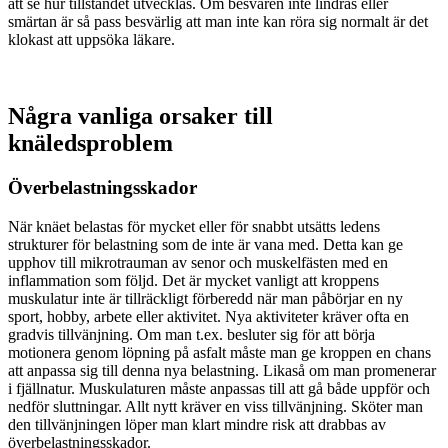
att se hur tillståndet utvecklas. Om besvären inte lindras eller
smärtan är så pass besvärlig att man inte kan röra sig normalt är det
klokast att uppsöka läkare.
Några vanliga orsaker till
knäledsproblem
Överbelastningsskador
När knäet belastas för mycket eller för snabbt utsätts ledens
strukturer för belastning som de inte är vana med. Detta kan ge
upphov till mikrotrauman av senor och muskelfästen med en
inflammation som följd. Det är mycket vanligt att kroppens
muskulatur inte är tillräckligt förberedd när man påbörjar en ny
sport, hobby, arbete eller aktivitet. Nya aktiviteter kräver ofta en
gradvis tillvänjning. Om man t.ex. besluter sig för att börja
motionera genom löpning på asfalt måste man ge kroppen en chans
att anpassa sig till denna nya belastning. Likaså om man promenerar
i fjällnatur. Muskulaturen måste anpassas till att gå både uppför och
nedför sluttningar. Allt nytt kräver en viss tillvänjning. Sköter man
den tillvänjningen löper man klart mindre risk att drabbas av
överbelastningsskador.