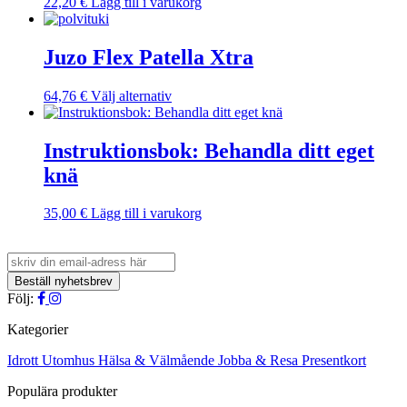
22,20
€
Lägg till i varukorg
De
olika
alternativen
Juzo Flex Patella Xtra
kan
väljas
på
Den
64,76
€
Välj alternativ
produktsidan
här
produkten
har
Instruktionsbok: Behandla ditt eget
flera
knä
varianter.
De
olika
35,00
€
Lägg till i varukorg
alternativen
kan
väljas
på
produktsidan
Följ:
Kategorier
Idrott
Utomhus
Hälsa & Välmående
Jobba & Resa
Presentkort
Populära produkter