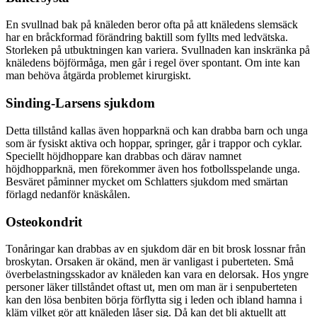
En svullnad bak på knäleden beror ofta på att knäledens slemsäck
har en bråckformad förändring baktill som fyllts med ledvätska.
Storleken på utbuktningen kan variera. Svullnaden kan inskränka på
knäledens böjförmåga, men går i regel över spontant. Om inte kan
man behöva åtgärda problemet kirurgiskt.
Sinding-Larsens sjukdom
Detta tillstånd kallas även hopparknä och kan drabba barn och unga
som är fysiskt aktiva och hoppar, springer, går i trappor och cyklar.
Speciellt höjdhoppare kan drabbas och därav namnet
höjdhopparknä, men förekommer även hos fotbollsspelande unga.
Besväret påminner mycket om Schlatters sjukdom med smärtan
förlagd nedanför knäskålen.
Osteokondrit
Tonåringar kan drabbas av en sjukdom där en bit brosk lossnar från
broskytan. Orsaken är okänd, men är vanligast i puberteten. Små
överbelastningsskador av knäleden kan vara en delorsak. Hos yngre
personer läker tillståndet oftast ut, men om man är i senpuberteten
kan den lösa benbiten börja förflytta sig i leden och ibland hamna i
kläm vilket gör att knäleden låser sig. Då kan det bli aktuellt att