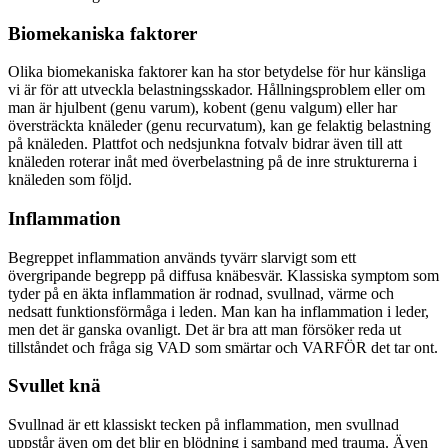
Biomekaniska faktorer
Olika biomekaniska faktorer kan ha stor betydelse för hur känsliga
vi är för att utveckla belastningsskador. Hållningsproblem eller om
man är hjulbent (genu varum), kobent (genu valgum) eller har
översträckta knäleder (genu recurvatum), kan ge felaktig belastning
på knäleden. Plattfot och nedsjunkna fotvalv bidrar även till att
knäleden roterar inåt med överbelastning på de inre strukturerna i
knäleden som följd.
Inflammation
Begreppet inflammation används tyvärr slarvigt som ett
övergripande begrepp på diffusa knäbesvär. Klassiska symptom som
tyder på en äkta inflammation är rodnad, svullnad, värme och
nedsatt funktionsförmåga i leden. Man kan ha inflammation i leder,
men det är ganska ovanligt. Det är bra att man försöker reda ut
tillståndet och fråga sig VAD som smärtar och VARFÖR det tar ont.
Svullet knä
Svullnad är ett klassiskt tecken på inflammation, men svullnad
uppstår även om det blir en blödning i samband med trauma. Även