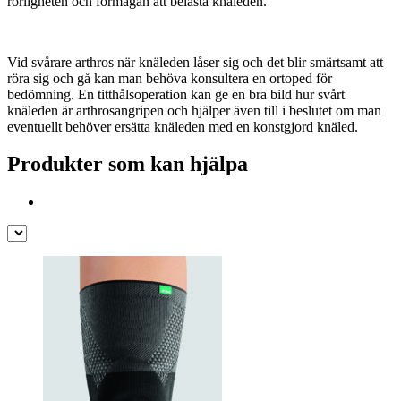
rörligheten och förmågan att belasta knäleden.
Vid svårare arthros när knäleden låser sig och det blir smärtsamt att
röra sig och gå kan man behöva konsultera en ortoped för
bedömning. En titthålsoperation kan ge en bra bild hur svårt
knäleden är arthrosangripen och hjälper även till i beslutet om man
eventuellt behöver ersätta knäleden med en konstgjord knäled.
Produkter som kan hjälpa