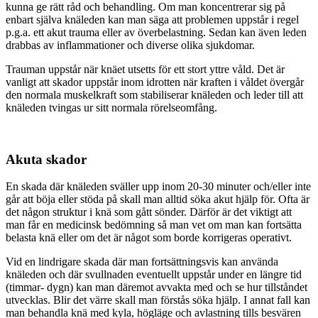
kunna ge rätt råd och behandling. Om man koncentrerar sig på
enbart själva knäleden kan man säga att problemen uppstår i regel
p.g.a. ett akut trauma eller av överbelastning. Sedan kan även leden
drabbas av inflammationer och diverse olika sjukdomar.
Trauman uppstår när knäet utsetts för ett stort yttre våld. Det är
vanligt att skador uppstår inom idrotten när kraften i våldet övergår
den normala muskelkraft som stabiliserar knäleden och leder till att
knäleden tvingas ur sitt normala rörelseomfång.
Akuta skador
En skada där knäleden sväller upp inom 20-30 minuter och/eller inte
går att böja eller stöda på skall man alltid söka akut hjälp för. Ofta är
det någon struktur i knä som gått sönder. Därför är det viktigt att
man får en medicinsk bedömning så man vet om man kan fortsätta
belasta knä eller om det är något som borde korrigeras operativt.
Vid en lindrigare skada där man fortsättningsvis kan använda
knäleden och där svullnaden eventuellt uppstår under en längre tid
(timmar- dygn) kan man däremot avvakta med och se hur tillståndet
utvecklas. Blir det värre skall man förstås söka hjälp. I annat fall kan
man behandla knä med kyla, högläge och avlastning tills besvären