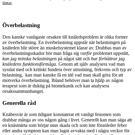
lättar.
Överbelastning
Den kanske vanligaste orsaken till knäledsproblem är olika former
av överbelastning. En överbelastning uppstår när belastningen på
knäleden blir större än muskelsystemet klarar av. Drabbas man av
överbelastningsskador bör man fråga sig
varför
problemet uppstått,
kan jag minska belastningen
på något sätt och
hur förbättrar jag
knäledens funktionsförmåga
. Genom att själv analysera vad man
sysslat med och kritiskt fundera över utrustning, frekvens och typ av
belastning, kan man kanske få en idé vad man skall göra för att
motverka överbelastning. Ibland behöver man ta hjälp av någon
terapeut som är duktig på biomekanik och kan analysera
orsakssammanhanget.
Generella råd
Knäbesvär är som tidigare konstaterat ett vanligt fenomen som
drabbar många av oss någon gång i livet. Generellt kan man säga att
en knäsmärta som börjar utan skada och som inte föranleder feber
eller andra symptom kan man lugnt avvakta med i några veckor för