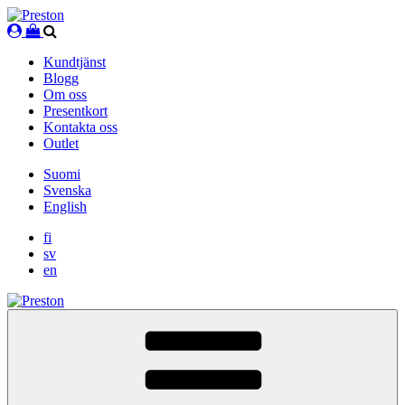
Skip
to
content
Kundtjänst
Blogg
Om oss
Presentkort
Kontakta oss
Outlet
Suomi
Svenska
English
fi
sv
en