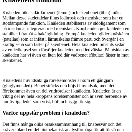
Knäleden bildas där lårbenet (femur) och skenbenet (tibia) möts.
Mellan dessa skelettdelar finns ledbrosk och menisker som har en
stötdämpande funktion. Knäleden stabiliseras av sidoligament som
på insidan är integrerad med menisken. Korsbanden ger knäleden en
stabilitet i framåt – bakåtglidning. Frampå knäleden glider knäskålen
(patellae) som är infäst i lårmuskelns främre parti och övergår i en
kraftig sena som fäster på skenbenet. Hela knäleden omsluts sedan
av en ledkapsel som försörjer knäleden med ledvätska. På utsidan av
knäleden har vi även en liten led där vadbenet (fibulae) fäster in mot
skenbenet.
Knäledens huvudsakliga rörelsemönster är som ett gångjärn
(ginglymus-led). Benet sträcks och böjs i huvudsak, men det
förekommer även en del vridrörelser i knäleden. Knäleden är en
viktig del av hela kroppens rörelsemönster och är även beroende av
hur övriga leder som vrist, höft och rygg rör sig.
Varför uppstår problem i knäleden?
Det finns många olika orsakssammanhang till knäbesvär och det
kräver ibland en del biomekanisk analysförmåga för att förstå och