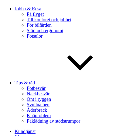
Jobba & Resa
På flyget
Till kontoret och jobbet
För bilfärden
Stöd och ergonomi
Fotsulor
Tips & råd
Fotbesvär
Nackbesvär
Ont i ryggen
Svullna ben
Åderbråck
Knäproblem
Påklädning av stödstrumpor
Kundtjänst