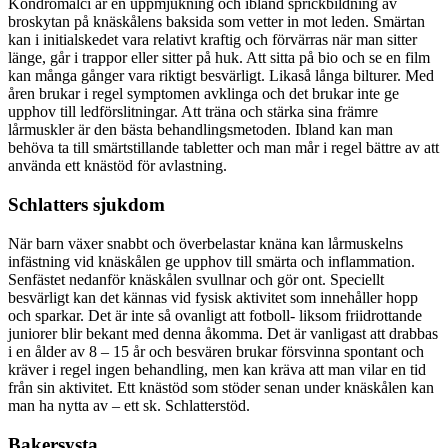
Kondromalci är en uppmjukning och ibland sprickbildning av
broskytan på knäskålens baksida som vetter in mot leden. Smärtan
kan i initialskedet vara relativt kraftig och förvärras när man sitter
länge, går i trappor eller sitter på huk. Att sitta på bio och se en film
kan många gånger vara riktigt besvärligt. Likaså långa bilturer. Med
åren brukar i regel symptomen avklinga och det brukar inte ge
upphov till ledförslitningar. Att träna och stärka sina främre
lårmuskler är den bästa behandlingsmetoden. Ibland kan man
behöva ta till smärtstillande tabletter och man mår i regel bättre av att
använda ett knästöd för avlastning.
Schlatters sjukdom
När barn växer snabbt och överbelastar knäna kan lårmuskelns
infästning vid knäskålen ge upphov till smärta och inflammation.
Senfästet nedanför knäskålen svullnar och gör ont. Speciellt
besvärligt kan det kännas vid fysisk aktivitet som innehåller hopp
och sparkar. Det är inte så ovanligt att fotboll- liksom friidrottande
juniorer blir bekant med denna åkomma. Det är vanligast att drabbas
i en ålder av 8 – 15 år och besvären brukar försvinna spontant och
kräver i regel ingen behandling, men kan kräva att man vilar en tid
från sin aktivitet. Ett knästöd som stöder senan under knäskålen kan
man ha nytta av – ett sk. Schlatterstöd.
Bakersysta