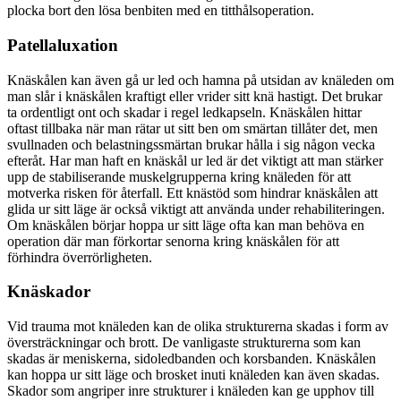
plocka bort den lösa benbiten med en titthålsoperation.
Patellaluxation
Knäskålen kan även gå ur led och hamna på utsidan av knäleden om
man slår i knäskålen kraftigt eller vrider sitt knä hastigt. Det brukar
ta ordentligt ont och skadar i regel ledkapseln. Knäskålen hittar
oftast tillbaka när man rätar ut sitt ben om smärtan tillåter det, men
svullnaden och belastningssmärtan brukar hålla i sig någon vecka
efteråt. Har man haft en knäskål ur led är det viktigt att man stärker
upp de stabiliserande muskelgrupperna kring knäleden för att
motverka risken för återfall. Ett knästöd som hindrar knäskålen att
glida ur sitt läge är också viktigt att använda under rehabiliteringen.
Om knäskålen börjar hoppa ur sitt läge ofta kan man behöva en
operation där man förkortar senorna kring knäskålen för att
förhindra överrörligheten.
Knäskador
Vid trauma mot knäleden kan de olika strukturerna skadas i form av
översträckningar och brott. De vanligaste strukturerna som kan
skadas är meniskerna, sidoledbanden och korsbanden. Knäskålen
kan hoppa ur sitt läge och brosket inuti knäleden kan även skadas.
Skador som angriper inre strukturer i knäleden kan ge upphov till