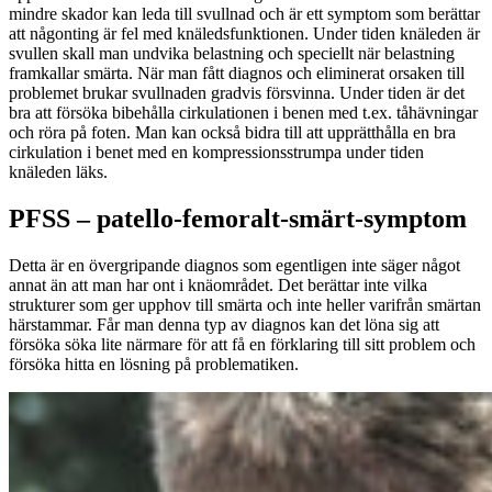
mindre skador kan leda till svullnad och är ett symptom som berättar
att någonting är fel med knäledsfunktionen. Under tiden knäleden är
svullen skall man undvika belastning och speciellt när belastning
framkallar smärta. När man fått diagnos och eliminerat orsaken till
problemet brukar svullnaden gradvis försvinna. Under tiden är det
bra att försöka bibehålla cirkulationen i benen med t.ex. tåhävningar
och röra på foten. Man kan också bidra till att upprätthålla en bra
cirkulation i benet med en kompressionsstrumpa under tiden
knäleden läks.
PFSS – patello-femoralt-smärt-symptom
Detta är en övergripande diagnos som egentligen inte säger något
annat än att man har ont i knäområdet. Det berättar inte vilka
strukturer som ger upphov till smärta och inte heller varifrån smärtan
härstammar. Får man denna typ av diagnos kan det löna sig att
försöka söka lite närmare för att få en förklaring till sitt problem och
försöka hitta en lösning på problematiken.