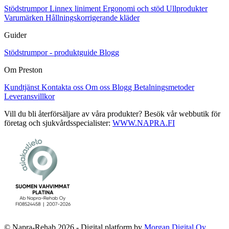
Stödstrumpor
Linnex liniment
Ergonomi och stöd
Ullprodukter
Varumärken
Hållningskorrigerande kläder
Guider
Stödstrumpor - produktguide
Blogg
Om Preston
Kundtjänst
Kontakta oss
Om oss
Blogg
Betalningsmetoder
Leveransvillkor
Vill du bli återförsäljare av våra produkter? Besök vår webbutik för
företag och sjukvårdsspecialister:
WWW.NAPRA.FI
© Napra-Rehab 2026 - Digital platform by
Morgan Digital Oy