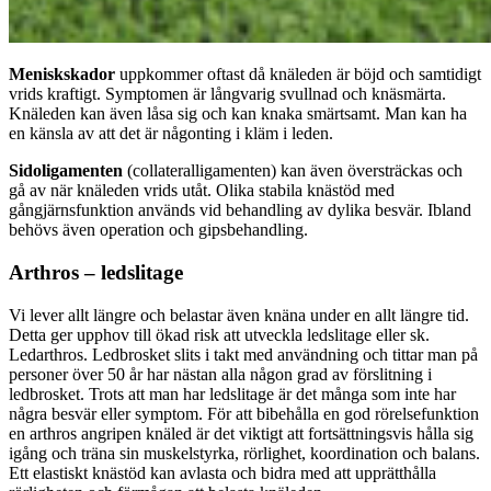
Meniskskador
uppkommer oftast då knäleden är böjd och samtidigt
vrids kraftigt. Symptomen är långvarig svullnad och knäsmärta.
Knäleden kan även låsa sig och kan knaka smärtsamt. Man kan ha
en känsla av att det är någonting i kläm i leden.
Sidoligamenten
(collateralligamenten) kan även översträckas och
gå av när knäleden vrids utåt. Olika stabila knästöd med
gångjärnsfunktion används vid behandling av dylika besvär. Ibland
behövs även operation och gipsbehandling.
Arthros – ledslitage
Vi lever allt längre och belastar även knäna under en allt längre tid.
Detta ger upphov till ökad risk att utveckla ledslitage eller sk.
Ledarthros. Ledbrosket slits i takt med användning och tittar man på
personer över 50 år har nästan alla någon grad av förslitning i
ledbrosket. Trots att man har ledslitage är det många som inte har
några besvär eller symptom. För att bibehålla en god rörelsefunktion
en arthros angripen knäled är det viktigt att fortsättningsvis hålla sig
igång och träna sin muskelstyrka, rörlighet, koordination och balans.
Ett elastiskt knästöd kan avlasta och bidra med att upprätthålla