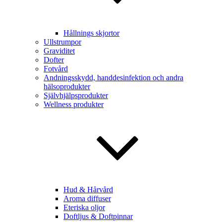
Hållnings skjortor
Ullstrumpor
Graviditet
Dofter
Fotvård
Andningsskydd, handdesinfektion och andra
hälsoprodukter
Självhjälpsprodukter
Wellness produkter
Hud & Hårvård
Aroma diffuser
Eteriska oljor
Doftljus & Doftpinnar