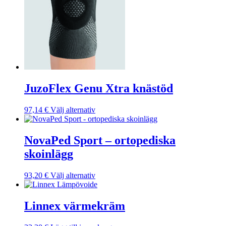
JuzoFlex Genu Xtra knästöd
Den
97,14
€
Välj alternativ
här
produkten
har
NovaPed Sport – ortopediska
flera
skoinlägg
varianter.
De
olika
Den
93,20
€
Välj alternativ
alternativen
här
kan
produkten
väljas
har
Linnex värmekräm
på
flera
produktsidan
varianter.