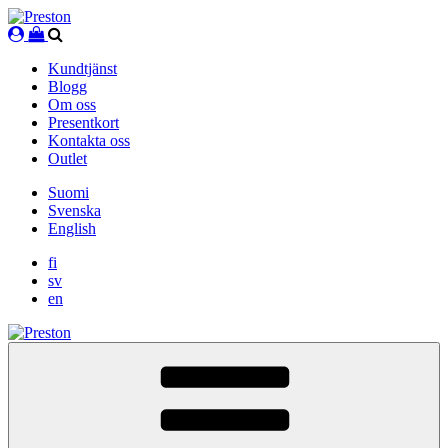
Skip
to
content
Kundtjänst
Blogg
Om oss
Presentkort
Kontakta oss
Outlet
Suomi
Svenska
English
fi
sv
en