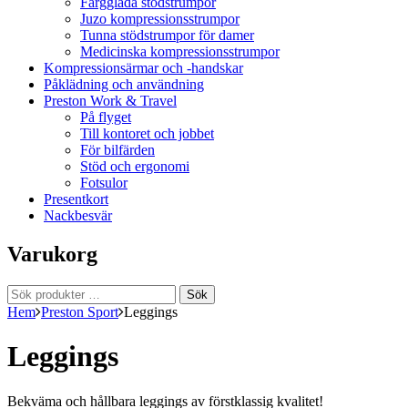
Färgglada stödstrumpor
Juzo kompressionsstrumpor
Tunna stödstrumpor för damer
Medicinska kompressionsstrumpor
Kompressionsärmar och -handskar
Påklädning och användning
Preston Work & Travel
På flyget
Till kontoret och jobbet
För bilfärden
Stöd och ergonomi
Fotsulor
Presentkort
Nackbesvär
Varukorg
Sök
Sök
efter:
Hem
Preston Sport
Leggings
Leggings
Bekväma och hållbara leggings av förstklassig kvalitet!