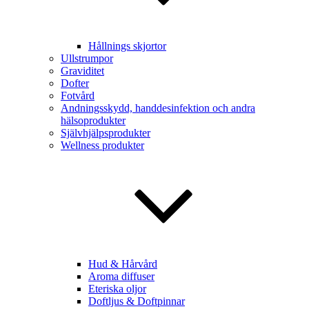
Hållnings skjortor
Ullstrumpor
Graviditet
Dofter
Fotvård
Andningsskydd, handdesinfektion och andra
hälsoprodukter
Självhjälpsprodukter
Wellness produkter
Hud & Hårvård
Aroma diffuser
Eteriska oljor
Doftljus & Doftpinnar