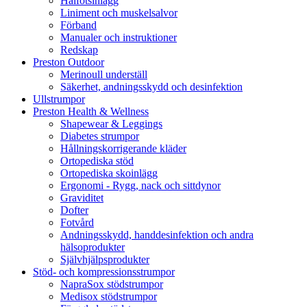
Hålfotsinlägg
Liniment och muskelsalvor
Förband
Manualer och instruktioner
Redskap
Preston Outdoor
Merinoull underställ
Säkerhet, andningsskydd och desinfektion
Ullstrumpor
Preston Health & Wellness
Shapewear & Leggings
Diabetes strumpor
Hållningskorrigerande kläder
Ortopediska stöd
Ortopediska skoinlägg
Ergonomi - Rygg, nack och sittdynor
Graviditet
Dofter
Fotvård
Andningsskydd, handdesinfektion och andra
hälsoprodukter
Självhjälpsprodukter
Stöd- och kompressionsstrumpor
NapraSox stödstrumpor
Medisox stödstrumpor