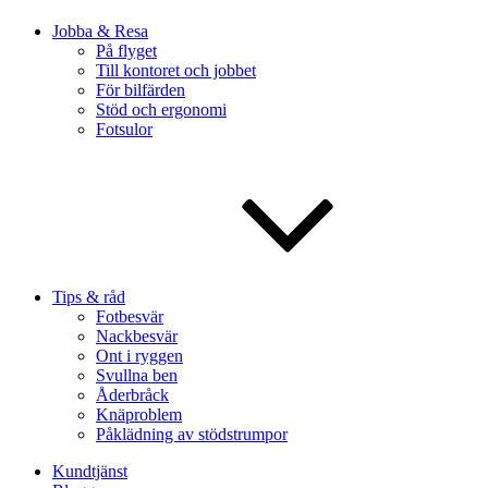
Jobba & Resa
På flyget
Till kontoret och jobbet
För bilfärden
Stöd och ergonomi
Fotsulor
Tips & råd
Fotbesvär
Nackbesvär
Ont i ryggen
Svullna ben
Åderbråck
Knäproblem
Påklädning av stödstrumpor
Kundtjänst