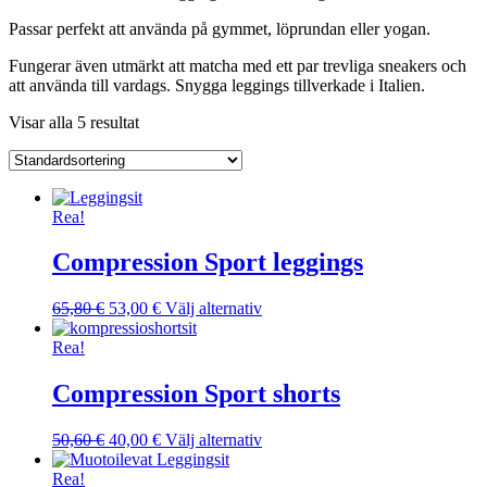
Passar perfekt att använda på gymmet, löprundan eller yogan.
Fungerar även utmärkt att matcha med ett par trevliga sneakers och
att använda till vardags. Snygga leggings tillverkade i Italien.
Visar alla 5 resultat
Rea!
Compression Sport leggings
Det
Det
Den
65,80
€
53,00
€
Välj alternativ
ursprungliga
nuvarande
här
priset
priset
produkten
Rea!
var:
är:
har
65,80 €.
53,00 €.
flera
Compression Sport shorts
varianter.
De
Det
Det
Den
50,60
€
40,00
€
Välj alternativ
olika
ursprungliga
nuvarande
här
alternativen
priset
priset
produkten
Rea!
kan