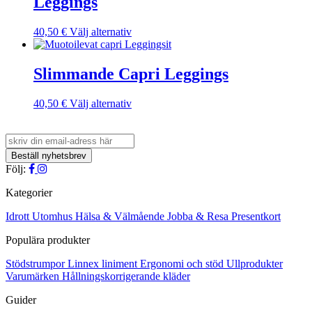
Leggings
Den
40,50
€
Välj alternativ
här
produkten
har
Slimmande Capri Leggings
flera
varianter.
Den
40,50
€
Välj alternativ
De
här
olika
produkten
alternativen
har
kan
flera
väljas
varianter.
Följ:
på
De
produktsidan
olika
Kategorier
alternativen
kan
Idrott
Utomhus
Hälsa & Välmående
Jobba & Resa
Presentkort
väljas
Populära produkter
på
produktsidan
Stödstrumpor
Linnex liniment
Ergonomi och stöd
Ullprodukter
Varumärken
Hållningskorrigerande kläder
Guider