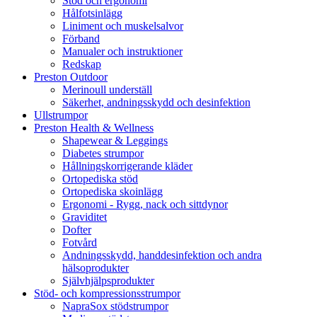
Stöd och ergonomi
Hålfotsinlägg
Liniment och muskelsalvor
Förband
Manualer och instruktioner
Redskap
Preston Outdoor
Merinoull underställ
Säkerhet, andningsskydd och desinfektion
Ullstrumpor
Preston Health & Wellness
Shapewear & Leggings
Diabetes strumpor
Hållningskorrigerande kläder
Ortopediska stöd
Ortopediska skoinlägg
Ergonomi - Rygg, nack och sittdynor
Graviditet
Dofter
Fotvård
Andningsskydd, handdesinfektion och andra
hälsoprodukter
Självhjälpsprodukter
Stöd- och kompressionsstrumpor
NapraSox stödstrumpor