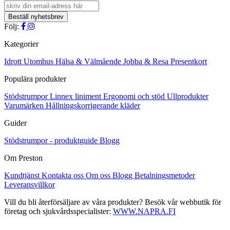
Följ:
Kategorier
Idrott
Utomhus
Hälsa & Välmående
Jobba & Resa
Presentkort
Populära produkter
Stödstrumpor
Linnex liniment
Ergonomi och stöd
Ullprodukter
Varumärken
Hållningskorrigerande kläder
Guider
Stödstrumpor - produktguide
Blogg
Om Preston
Kundtjänst
Kontakta oss
Om oss
Blogg
Betalningsmetoder
Leveransvillkor
Vill du bli återförsäljare av våra produkter? Besök vår webbutik för
företag och sjukvårdsspecialister:
WWW.NAPRA.FI