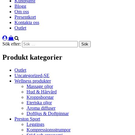
Kundtjänst
Blogg
Om oss
Presentkort
Kontakta oss
Outlet
Sök efter:
Produkt kategorier
Outlet
Uncategorized-SE
Wellness produkter
Massage oljor
Hud & Hårvård
Kroppsborstar
Eteriska oljor
Aroma diffuser
Doftljus & Doftpinnar
Preston Sport
Leggings
Kompressionsstrumpor