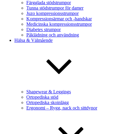
Färgglada stödstrumpor
Tunna stödstrumpor för damer
Juzo kompressionsstrumpor
Kompressionsärmar och -handskar
Medicinska kompressionsstrumpor
Diabetes strumpor
Påklädning och användning
Hälsa & Välmående
Shapewear & Leggings
Ortopediska stöd
Ortopediska skoinlägg
Ergonomi – Rygg, nack och sittdynor