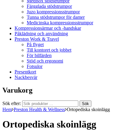
Medisox stödstrumpor
Färgglada stödstrumpor
Juzo kompressionsstrumpor
Tunna stödstrumpor för damer
Medicinska kompressionsstrumpor
Kompressionsärmar och -handskar
Påklädning och användning
Preston Work & Travel
På flyget
Till kontoret och jobbet
För bilfärden
Stöd och ergonomi
Fotsulor
Presentkort
Nackbesvär
Varukorg
Sök efter:
Sök
Hem
Preston Health & Wellness
Ortopediska skoinlägg
Ortopediska skoinlägg