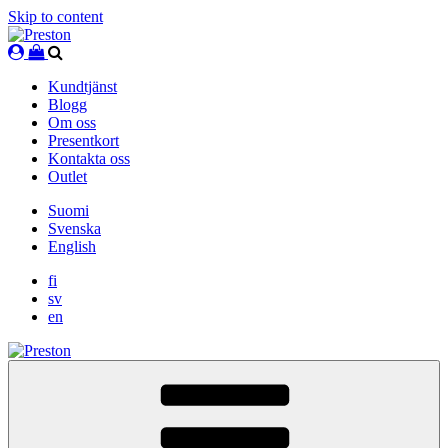
Skip to content
Kundtjänst
Blogg
Om oss
Presentkort
Kontakta oss
Outlet
Suomi
Svenska
English
fi
sv
en