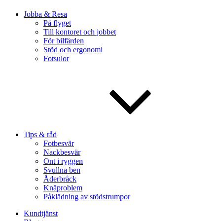
Jobba & Resa
På flyget
Till kontoret och jobbet
För bilfärden
Stöd och ergonomi
Fotsulor
Tips & råd
Fotbesvär
Nackbesvär
Ont i ryggen
Svullna ben
Åderbråck
Knäproblem
Påklädning av stödstrumpor
Kundtjänst