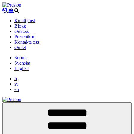
Skip
to
content
Kundtjänst
Blogg
Om oss
Presentkort
Kontakta oss
Outlet
Suomi
Svenska
English
fi
sv
en