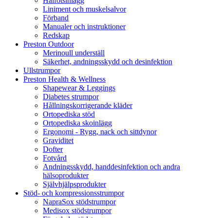
Hålfotsinlägg
Liniment och muskelsalvor
Förband
Manualer och instruktioner
Redskap
Preston Outdoor
Merinoull underställ
Säkerhet, andningsskydd och desinfektion
Ullstrumpor
Preston Health & Wellness
Shapewear & Leggings
Diabetes strumpor
Hållningskorrigerande kläder
Ortopediska stöd
Ortopediska skoinlägg
Ergonomi - Rygg, nack och sittdynor
Graviditet
Dofter
Fotvård
Andningsskydd, handdesinfektion och andra
hälsoprodukter
Självhjälpsprodukter
Stöd- och kompressionsstrumpor
NapraSox stödstrumpor
Medisox stödstrumpor