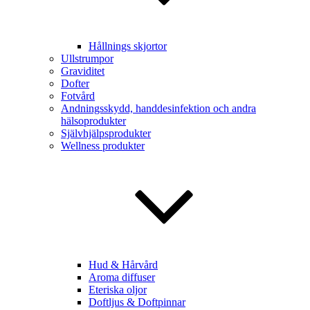
Hållnings skjortor
Ullstrumpor
Graviditet
Dofter
Fotvård
Andningsskydd, handdesinfektion och andra
hälsoprodukter
Självhjälpsprodukter
Wellness produkter
Hud & Hårvård
Aroma diffuser
Eteriska oljor
Doftljus & Doftpinnar