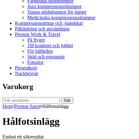
Färgglada stödstrumpor
Juzo kompressionsstrumpor
Tunna stödstrumpor för damer
Medicinska kompressionsstrumpor
Kompressionsärmar och -handskar
Påklädning och användning
Preston Work & Travel
På flyget
Till kontoret och jobbet
För bilfärden
Stöd och ergonomi
Fotsulor
Presentkort
Nackbesvär
Varukorg
Sök
Sök
efter:
Hem
Preston Sport
Hålfotsinlägg
Hålfotsinlägg
Endast ett sökresultat