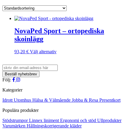
NovaPed Sport – ortopediska
skoinlägg
Den
93,20
€
Välj alternativ
här
produkten
har
flera
varianter.
Följ:
De
olika
Kategorier
alternativen
kan
Idrott
Utomhus
Hälsa & Välmående
Jobba & Resa
Presentkort
väljas
Populära produkter
på
produktsidan
Stödstrumpor
Linnex liniment
Ergonomi och stöd
Ullprodukter
Varumärken
Hållningskorrigerande kläder