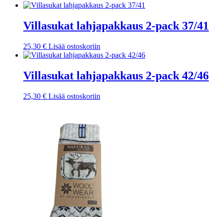
hinta
hinta
tuotteella
tuotteen
oli:
on:
on
sivulla.
20,40 €.
10,00 €.
useampi
Villasukat lahjapakkaus 2-pack 37/41
muunnelma.
Voit
25,30
€
Lisää ostoskoriin
tehdä
valinnat
tuotteen
Villasukat lahjapakkaus 2-pack 42/46
sivulla.
25,30
€
Lisää ostoskoriin