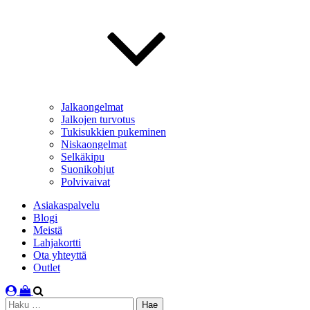
Jalkaongelmat
Jalkojen turvotus
Tukisukkien pukeminen
Niskaongelmat
Selkäkipu
Suonikohjut
Polvivaivat
Asiakaspalvelu
Blogi
Meistä
Lahjakortti
Ota yhteyttä
Outlet
Haku: