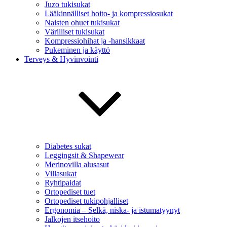
Juzo tukisukat
Lääkinnälliset hoito- ja kompressiosukat
Naisten ohuet tukisukat
Värilliset tukisukat
Kompressiohihat ja -hansikkaat
Pukeminen ja käyttö
Terveys & Hyvinvointi
Diabetes sukat
Leggingsit & Shapewear
Merinovilla alusasut
Villasukat
Ryhtipaidat
Ortopediset tuet
Ortopediset tukipohjalliset
Ergonomia – Selkä, niska- ja istumatyynyt
Jalkojen itsehoito