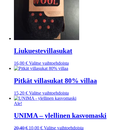
Liukuestevillasukat
Tällä
16,00
€
Valitse vaihtoehdoista
tuotteella
on
useampi
Pitkät villasukat 80% villaa
muunnelma.
Voit
Tällä
15,20
€
Valitse vaihtoehdoista
tehdä
tuotteella
valinnat
on
Ale!
tuotteen
useampi
sivulla.
muunnelma.
UNIMA – ylellinen kasvomaski
Voit
tehdä
Alkuperäinen
Nykyinen
Tällä
20,40
€
10,00
€
Valitse vaihtoehdoista
valinnat