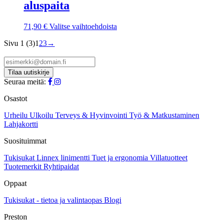
aluspaita
Voit
tehdä
valinnat
Tällä
71,90
€
Valitse vaihtoehdoista
tuotteen
tuotteella
sivulla.
Sivu 1 (3)
1
2
3
→
on
useampi
muunnelma.
Voit
tehdä
Seuraa meitä:
valinnat
tuotteen
Osastot
sivulla.
Urheilu
Ulkoilu
Terveys & Hyvinvointi
Työ & Matkustaminen
Lahjakortti
Suosituimmat
Tukisukat
Linnex linimentti
Tuet ja ergonomia
Villatuotteet
Tuotemerkit
Ryhtipaidat
Oppaat
Tukisukat - tietoa ja valintaopas
Blogi
Preston