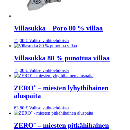
Villasukka – Poro 80 % villaa
Tällä
15,00
€
Valitse vaihtoehdoista
tuotteella
on
useampi
Villasukka 80 % punottua villaa
muunnelma.
Voit
Tällä
15,00
€
Valitse vaihtoehdoista
tehdä
tuotteella
valinnat
on
tuotteen
useampi
ZERO˚ – miesten lyhythihainen
sivulla.
muunnelma.
aluspaita
Voit
tehdä
valinnat
Tällä
63,80
€
Valitse vaihtoehdoista
tuotteen
tuotteella
sivulla.
on
useampi
ZERO˚ – miesten pitkähihainen
muunnelma.