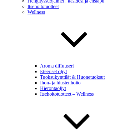
Hengityssuojaimet , käsidesi ja ensiapu
Itsehoitotuotteet
Wellness
Aroma diffuuseri
Eteeriset öljyt
Tuoksukynttilät & Huonetuoksut
Ihon- ja hiustenhoito
Hierontaöljyt
Itsehoitotuotteet – Wellness