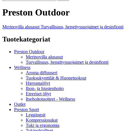
Preston Outdoor
Merinovilla alusasut
Turvallisuus, hengityssuojaimet ja desinfionti
Tuotekategoriat
Preston Outdoor
Merinovilla alusasut
Turvallisuus, hengityssuojaimet ja desinfionti
Wellness
Aroma diffuuseri
Tuoksukynttilät & Huonetuoksut
Hierontaöljyt
Ihon- ja hiustenhoito
Eteeriset öljyt
Itsehoitotuotteet - Wellness
Outlet
Preston Sport
Leggingsit
Kompressiosukat
Tuki ja ergonomia
Tukipohjalliset