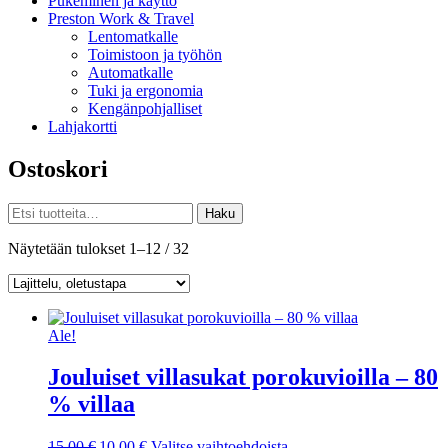
Pukeminen ja käyttö
Preston Work & Travel
Lentomatkalle
Toimistoon ja työhön
Automatkalle
Tuki ja ergonomia
Kengänpohjalliset
Lahjakortti
Ostoskori
Etsi:
Haku
Näytetään tulokset 1–12 / 32
Ale!
Jouluiset villasukat porokuvioilla – 80
% villaa
Alkuperäinen
Nykyinen
Tällä
15,00
€
10,00
€
Valitse vaihtoehdoista