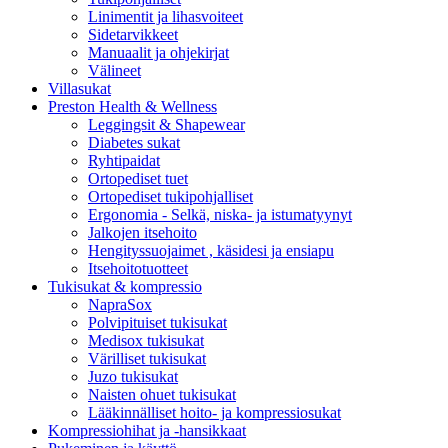
Linimentit ja lihasvoiteet
Sidetarvikkeet
Manuaalit ja ohjekirjat
Välineet
Villasukat
Preston Health & Wellness
Leggingsit & Shapewear
Diabetes sukat
Ryhtipaidat
Ortopediset tuet
Ortopediset tukipohjalliset
Ergonomia - Selkä, niska- ja istumatyynyt
Jalkojen itsehoito
Hengityssuojaimet , käsidesi ja ensiapu
Itsehoitotuotteet
Tukisukat & kompressio
NapraSox
Polvipituiset tukisukat
Medisox tukisukat
Värilliset tukisukat
Juzo tukisukat
Naisten ohuet tukisukat
Lääkinnälliset hoito- ja kompressiosukat
Kompressiohihat ja -hansikkaat