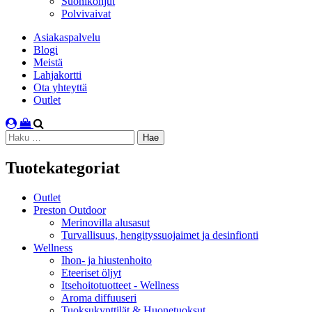
Suonikohjut
Polvivaivat
Asiakaspalvelu
Blogi
Meistä
Lahjakortti
Ota yhteyttä
Outlet
Haku:
Tuotekategoriat
Outlet
Preston Outdoor
Merinovilla alusasut
Turvallisuus, hengityssuojaimet ja desinfionti
Wellness
Ihon- ja hiustenhoito
Eteeriset öljyt
Itsehoitotuotteet - Wellness
Aroma diffuuseri
Tuoksukynttilät & Huonetuoksut