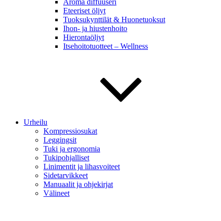
Aroma diffuuseri
Eteeriset öljyt
Tuoksukynttilät & Huonetuoksut
Ihon- ja hiustenhoito
Hierontaöljyt
Itsehoitotuotteet – Wellness
Urheilu
Kompressiosukat
Leggingsit
Tuki ja ergonomia
Tukipohjalliset
Linimentit ja lihasvoiteet
Sidetarvikkeet
Manuaalit ja ohjekirjat
Välineet