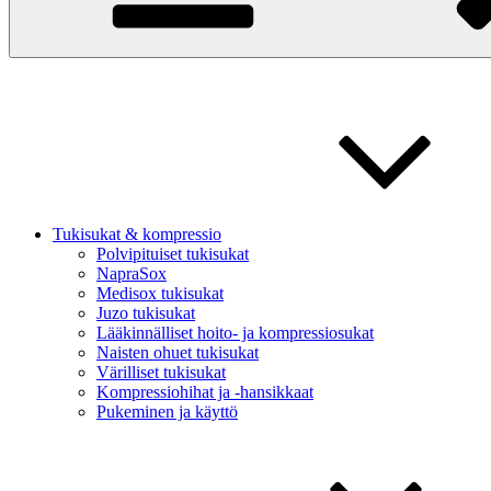
Tukisukat & kompressio
Polvipituiset tukisukat
NapraSox
Medisox tukisukat
Juzo tukisukat
Lääkinnälliset hoito- ja kompressiosukat
Naisten ohuet tukisukat
Värilliset tukisukat
Kompressiohihat ja -hansikkaat
Pukeminen ja käyttö