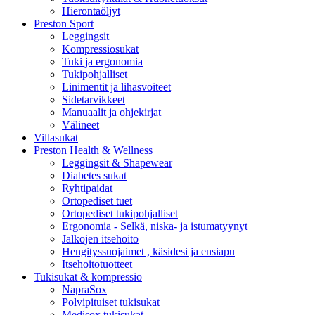
Hierontaöljyt
Preston Sport
Leggingsit
Kompressiosukat
Tuki ja ergonomia
Tukipohjalliset
Linimentit ja lihasvoiteet
Sidetarvikkeet
Manuaalit ja ohjekirjat
Välineet
Villasukat
Preston Health & Wellness
Leggingsit & Shapewear
Diabetes sukat
Ryhtipaidat
Ortopediset tuet
Ortopediset tukipohjalliset
Ergonomia - Selkä, niska- ja istumatyynyt
Jalkojen itsehoito
Hengityssuojaimet , käsidesi ja ensiapu
Itsehoitotuotteet
Tukisukat & kompressio
NapraSox
Polvipituiset tukisukat
Medisox tukisukat