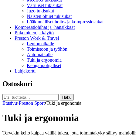
Värilliset tukisukat
Juzo tukisukat
Naisten ohuet tukisukat
Lääkinnälliset hoito- ja kompressiosukat
Kompressiohihat ja -hansikkaat
Pukeminen ja käyttö
Preston Work & Travel
Lentomatkalle
Toimistoon ja työhön
Automatkalle
Tuki ja ergonomia
Kengänpohjalliset
Lahjakortti
Ostoskori
Etsi:
Haku
Etusivu
Preston Sport
Tuki ja ergonomia
Tuki ja ergonomia
Tervekin keho kaipaa välillä tukea, jotta toimintakyky säilyy mahdollisi