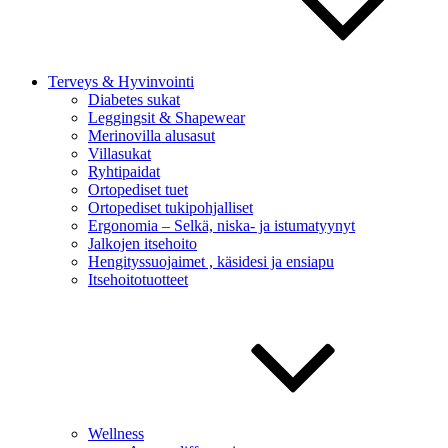
Terveys & Hyvinvointi
Diabetes sukat
Leggingsit & Shapewear
Merinovilla alusasut
Villasukat
Ryhtipaidat
Ortopediset tuet
Ortopediset tukipohjalliset
Ergonomia – Selkä, niska- ja istumatyynyt
Jalkojen itsehoito
Hengityssuojaimet , käsidesi ja ensiapu
Itsehoitotuotteet
Wellness