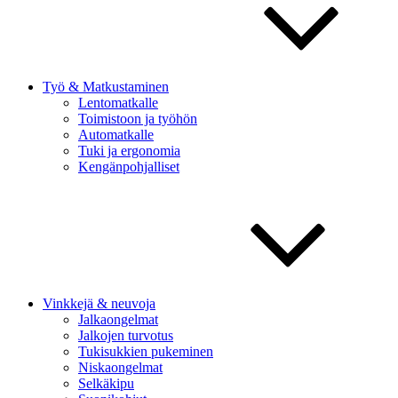
Työ & Matkustaminen
Lentomatkalle
Toimistoon ja työhön
Automatkalle
Tuki ja ergonomia
Kengänpohjalliset
Vinkkejä & neuvoja
Jalkaongelmat
Jalkojen turvotus
Tukisukkien pukeminen
Niskaongelmat
Selkäkipu