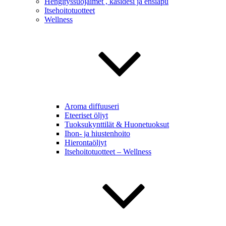
Hengityssuojaimet , käsidesi ja ensiapu
Itsehoitotuotteet
Wellness
Aroma diffuuseri
Eteeriset öljyt
Tuoksukynttilät & Huonetuoksut
Ihon- ja hiustenhoito
Hierontaöljyt
Itsehoitotuotteet – Wellness