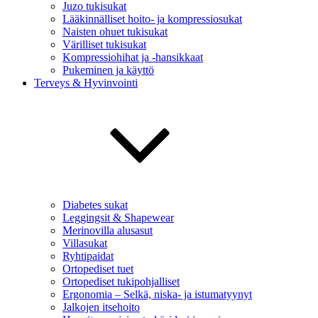
Juzo tukisukat
Lääkinnälliset hoito- ja kompressiosukat
Naisten ohuet tukisukat
Värilliset tukisukat
Kompressiohihat ja -hansikkaat
Pukeminen ja käyttö
Terveys & Hyvinvointi
Diabetes sukat
Leggingsit & Shapewear
Merinovilla alusasut
Villasukat
Ryhtipaidat
Ortopediset tuet
Ortopediset tukipohjalliset
Ergonomia – Selkä, niska- ja istumatyynyt
Jalkojen itsehoito