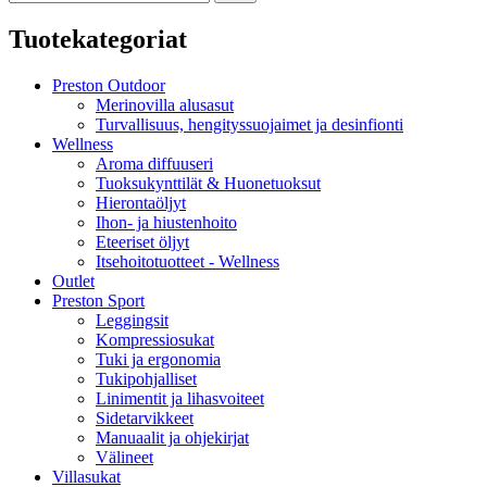
Tuotekategoriat
Preston Outdoor
Merinovilla alusasut
Turvallisuus, hengityssuojaimet ja desinfionti
Wellness
Aroma diffuuseri
Tuoksukynttilät & Huonetuoksut
Hierontaöljyt
Ihon- ja hiustenhoito
Eteeriset öljyt
Itsehoitotuotteet - Wellness
Outlet
Preston Sport
Leggingsit
Kompressiosukat
Tuki ja ergonomia
Tukipohjalliset
Linimentit ja lihasvoiteet
Sidetarvikkeet
Manuaalit ja ohjekirjat
Välineet
Villasukat