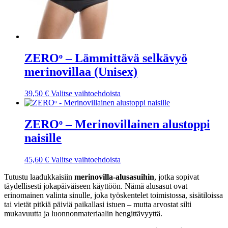
ZEROᵒ – Lämmittävä selkävyö
merinovillaa (Unisex)
Tällä
39,50
€
Valitse vaihtoehdoista
tuotteella
on
useampi
ZEROᵒ – Merinovillainen alustoppi
muunnelma.
naisille
Voit
tehdä
valinnat
Tällä
45,60
€
Valitse vaihtoehdoista
tuotteen
tuotteella
sivulla.
Tutustu laadukkaisiin
merinovilla-alusasuihin
, jotka sopivat
on
täydellisesti jokapäiväiseen käyttöön. Nämä alusasut ovat
useampi
erinomainen valinta sinulle, joka työskentelet toimistossa, sisätiloissa
muunnelma.
tai vietät pitkiä päiviä paikallasi istuen – mutta arvostat silti
Voit
mukavuutta ja luonnonmateriaalin hengittävyyttä.
tehdä
valinnat