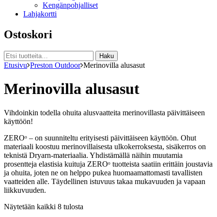
Kengänpohjalliset
Lahjakortti
Ostoskori
Etsi:
Haku
Etusivu
Preston Outdoor
Merinovilla alusasut
Merinovilla alusasut
Vihdoinkin todella ohuita alusvaatteita merinovillasta päivittäiseen
käyttöön!
ZEROᵒ – on suunniteltu erityisesti päivittäiseen käyttöön. Ohut
materiaali koostuu merinovillaisesta ulkokerroksesta, sisäkerros on
teknistä Dryarn-materiaalia. Yhdistämällä näihin muutamia
prosentteja elastisia kuituja ZEROᵒ tuotteista saatiin erittäin joustavia
ja ohuita, joten ne on helppo pukea huomaamattomasti tavallisten
vaatteiden alle. Täydellinen istuvuus takaa mukavuuden ja vapaan
liikkuvuuden.
Näytetään kaikki 8 tulosta