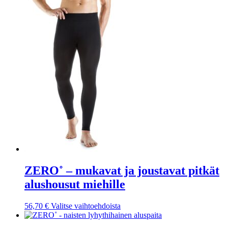
sivulla.
tuotteella
on
useampi
muunnelma.
Voit
tehdä
valinnat
tuotteen
sivulla.
ZERO˚ – mukavat ja joustavat pitkät
alushousut miehille
Tällä
56,70
€
Valitse vaihtoehdoista
tuotteella
on