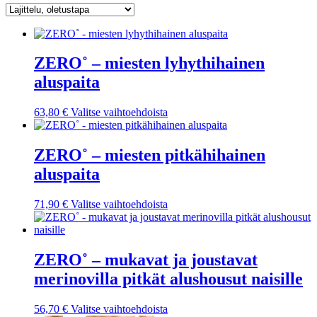
ZERO˚ – miesten lyhythihainen
aluspaita
Tällä
63,80
€
Valitse vaihtoehdoista
tuotteella
on
useampi
ZERO˚ – miesten pitkähihainen
muunnelma.
aluspaita
Voit
tehdä
valinnat
Tällä
71,90
€
Valitse vaihtoehdoista
tuotteen
tuotteella
sivulla.
on
useampi
muunnelma.
ZERO˚ – mukavat ja joustavat
Voit
merinovilla pitkät alushousut naisille
tehdä
valinnat
tuotteen
Tällä
56,70
€
Valitse vaihtoehdoista