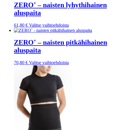
useampi
ZERO˚ – naisten lyhythihainen
muunnelma.
aluspaita
Voit
tehdä
valinnat
Tällä
61,80
€
Valitse vaihtoehdoista
tuotteen
tuotteella
sivulla.
on
useampi
ZERO˚ – naisten pitkähihainen
muunnelma.
aluspaita
Voit
tehdä
valinnat
Tällä
70,80
€
Valitse vaihtoehdoista
tuotteen
tuotteella
sivulla.
on
useampi
muunnelma.
Voit
tehdä
valinnat
tuotteen
sivulla.