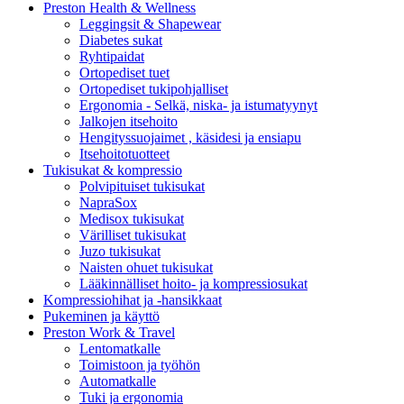
Preston Health & Wellness
Leggingsit & Shapewear
Diabetes sukat
Ryhtipaidat
Ortopediset tuet
Ortopediset tukipohjalliset
Ergonomia - Selkä, niska- ja istumatyynyt
Jalkojen itsehoito
Hengityssuojaimet , käsidesi ja ensiapu
Itsehoitotuotteet
Tukisukat & kompressio
Polvipituiset tukisukat
NapraSox
Medisox tukisukat
Värilliset tukisukat
Juzo tukisukat
Naisten ohuet tukisukat
Lääkinnälliset hoito- ja kompressiosukat
Kompressiohihat ja -hansikkaat
Pukeminen ja käyttö
Preston Work & Travel
Lentomatkalle
Toimistoon ja työhön
Automatkalle
Tuki ja ergonomia