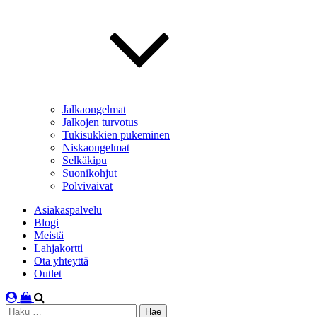
Jalkaongelmat
Jalkojen turvotus
Tukisukkien pukeminen
Niskaongelmat
Selkäkipu
Suonikohjut
Polvivaivat
Asiakaspalvelu
Blogi
Meistä
Lahjakortti
Ota yhteyttä
Outlet
Haku: