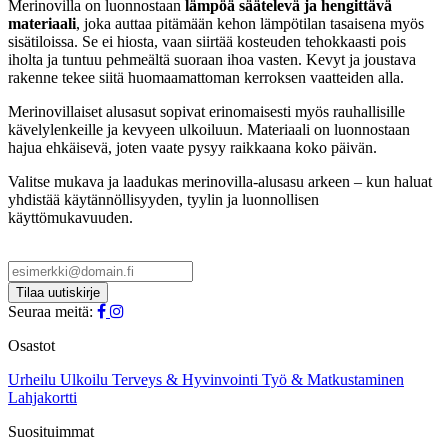
Merinovilla on luonnostaan
lämpöä säätelevä ja hengittävä
tuotteen
materiaali
, joka auttaa pitämään kehon lämpötilan tasaisena myös
sivulla.
sisätiloissa. Se ei hiosta, vaan siirtää kosteuden tehokkaasti pois
iholta ja tuntuu pehmeältä suoraan ihoa vasten. Kevyt ja joustava
rakenne tekee siitä huomaamattoman kerroksen vaatteiden alla.
Merinovillaiset alusasut sopivat erinomaisesti myös rauhallisille
kävelylenkeille ja kevyeen ulkoiluun. Materiaali on luonnostaan
hajua ehkäisevä, joten vaate pysyy raikkaana koko päivän.
Valitse mukava ja laadukas merinovilla-alusasu arkeen – kun haluat
yhdistää käytännöllisyyden, tyylin ja luonnollisen
käyttömukavuuden.
Seuraa meitä:
Osastot
Urheilu
Ulkoilu
Terveys & Hyvinvointi
Työ & Matkustaminen
Lahjakortti
Suosituimmat