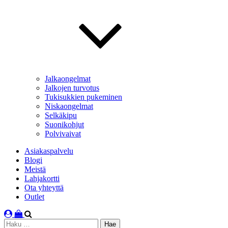
Jalkaongelmat
Jalkojen turvotus
Tukisukkien pukeminen
Niskaongelmat
Selkäkipu
Suonikohjut
Polvivaivat
Asiakaspalvelu
Blogi
Meistä
Lahjakortti
Ota yhteyttä
Outlet
Haku: