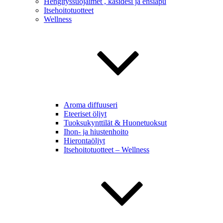
Hengityssuojaimet , käsidesi ja ensiapu
Itsehoitotuotteet
Wellness
Aroma diffuuseri
Eteeriset öljyt
Tuoksukynttilät & Huonetuoksut
Ihon- ja hiustenhoito
Hierontaöljyt
Itsehoitotuotteet – Wellness