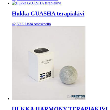
tuotteella
on
useampi
Hukka GUASHA terapiakivi
muunnelma.
Voit
42,50
€
Lisää ostoskoriin
tehdä
valinnat
tuotteen
sivulla.
HUKKA HARMONY TERAPIAKIVI