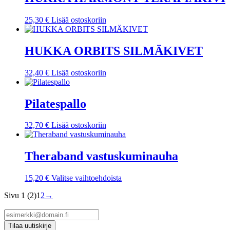
25,30
€
Lisää ostoskoriin
HUKKA ORBITS SILMÄKIVET
32,40
€
Lisää ostoskoriin
Pilatespallo
32,70
€
Lisää ostoskoriin
Theraband vastuskuminauha
Tällä
15,20
€
Valitse vaihtoehdoista
tuotteella
Sivu 1 (2)
1
2
→
on
useampi
muunnelma.
Voit