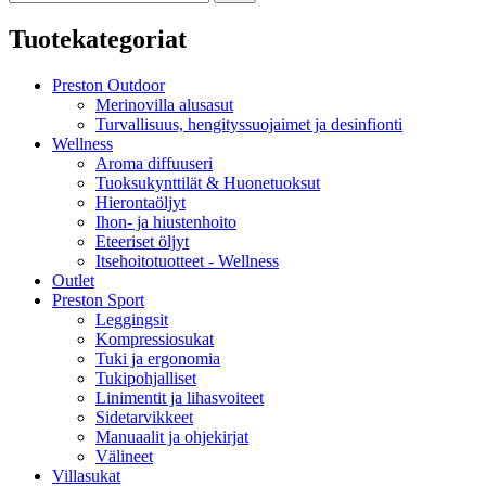
Tuotekategoriat
Preston Outdoor
Merinovilla alusasut
Turvallisuus, hengityssuojaimet ja desinfionti
Wellness
Aroma diffuuseri
Tuoksukynttilät & Huonetuoksut
Hierontaöljyt
Ihon- ja hiustenhoito
Eteeriset öljyt
Itsehoitotuotteet - Wellness
Outlet
Preston Sport
Leggingsit
Kompressiosukat
Tuki ja ergonomia
Tukipohjalliset
Linimentit ja lihasvoiteet
Sidetarvikkeet
Manuaalit ja ohjekirjat
Välineet
Villasukat