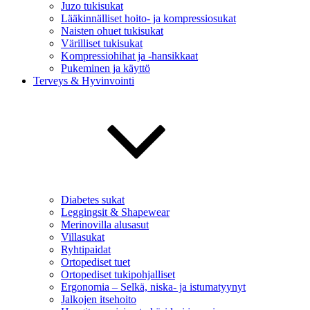
Juzo tukisukat
Lääkinnälliset hoito- ja kompressiosukat
Naisten ohuet tukisukat
Värilliset tukisukat
Kompressiohihat ja -hansikkaat
Pukeminen ja käyttö
Terveys & Hyvinvointi
Diabetes sukat
Leggingsit & Shapewear
Merinovilla alusasut
Villasukat
Ryhtipaidat
Ortopediset tuet
Ortopediset tukipohjalliset
Ergonomia – Selkä, niska- ja istumatyynyt
Jalkojen itsehoito