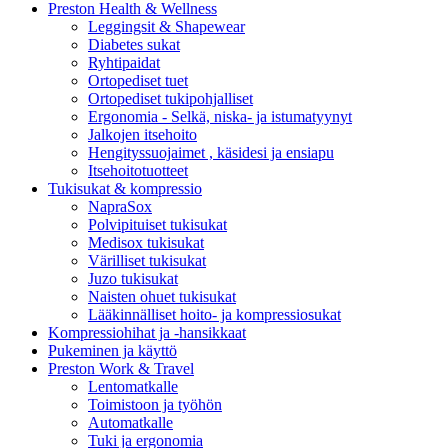
Preston Health & Wellness
Leggingsit & Shapewear
Diabetes sukat
Ryhtipaidat
Ortopediset tuet
Ortopediset tukipohjalliset
Ergonomia - Selkä, niska- ja istumatyynyt
Jalkojen itsehoito
Hengityssuojaimet , käsidesi ja ensiapu
Itsehoitotuotteet
Tukisukat & kompressio
NapraSox
Polvipituiset tukisukat
Medisox tukisukat
Värilliset tukisukat
Juzo tukisukat
Naisten ohuet tukisukat
Lääkinnälliset hoito- ja kompressiosukat
Kompressiohihat ja -hansikkaat
Pukeminen ja käyttö
Preston Work & Travel
Lentomatkalle
Toimistoon ja työhön
Automatkalle
Tuki ja ergonomia