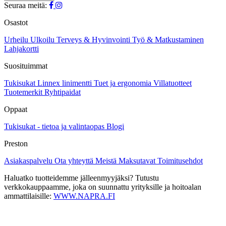
tehdä
Seuraa meitä:
valinnat
tuotteen
Osastot
sivulla.
Urheilu
Ulkoilu
Terveys & Hyvinvointi
Työ & Matkustaminen
Lahjakortti
Suosituimmat
Tukisukat
Linnex linimentti
Tuet ja ergonomia
Villatuotteet
Tuotemerkit
Ryhtipaidat
Oppaat
Tukisukat - tietoa ja valintaopas
Blogi
Preston
Asiakaspalvelu
Ota yhteyttä
Meistä
Maksutavat
Toimitusehdot
Haluatko tuotteidemme jälleenmyyjäksi? Tutustu
verkkokauppaamme, joka on suunnattu yrityksille ja hoitoalan
ammattilaisille:
WWW.NAPRA.FI