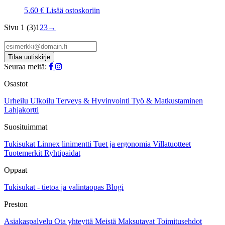
5,60
€
Lisää ostoskoriin
Sivu 1 (3)
1
2
3
→
Seuraa meitä:
Osastot
Urheilu
Ulkoilu
Terveys & Hyvinvointi
Työ & Matkustaminen
Lahjakortti
Suosituimmat
Tukisukat
Linnex linimentti
Tuet ja ergonomia
Villatuotteet
Tuotemerkit
Ryhtipaidat
Oppaat
Tukisukat - tietoa ja valintaopas
Blogi
Preston
Asiakaspalvelu
Ota yhteyttä
Meistä
Maksutavat
Toimitusehdot