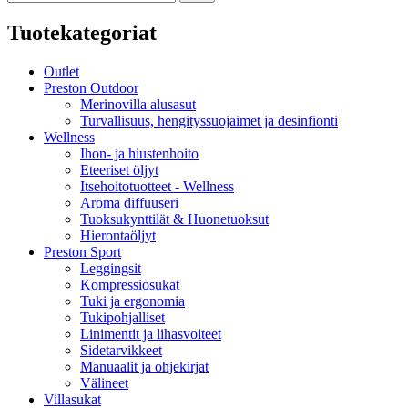
Tuotekategoriat
Outlet
Preston Outdoor
Merinovilla alusasut
Turvallisuus, hengityssuojaimet ja desinfionti
Wellness
Ihon- ja hiustenhoito
Eteeriset öljyt
Itsehoitotuotteet - Wellness
Aroma diffuuseri
Tuoksukynttilät & Huonetuoksut
Hierontaöljyt
Preston Sport
Leggingsit
Kompressiosukat
Tuki ja ergonomia
Tukipohjalliset
Linimentit ja lihasvoiteet
Sidetarvikkeet
Manuaalit ja ohjekirjat
Välineet
Villasukat