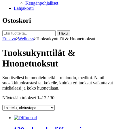
Kengänpohjalliset
Lahjakortti
Ostoskori
Etsi:
Haku
Etusivu
Wellness
Tuoksukynttilät & Huonetuoksut
Tuoksukynttilät &
Huonetuoksut
Suo
itse
lles
i
hemmotteluhetki –
rentou
du
, medit
oi
.
Nauti
suosikkituoksustasi tai
kokeile
, kuinka eri tuoksut vaikuttavat
mielialaasi
ja koko huonetilaan
.
Näytetään tulokset 1–12 / 30