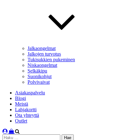
Jalkaongelmat
Jalkojen turvotus
Tukisukkien pukeminen
Niskaongelmat
Selkäkipu
Suonikohjut
Polvivaivat
Asiakaspalvelu
Blogi
Meistä
Lahjakortti
Ota yhteyttä
Outlet
Haku: