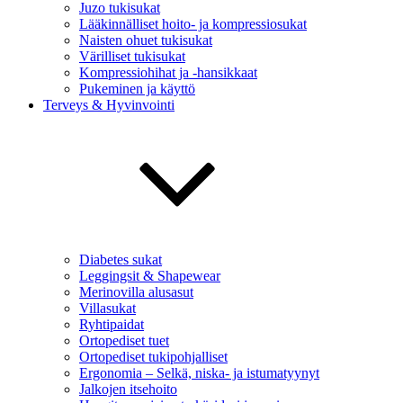
Juzo tukisukat
Lääkinnälliset hoito- ja kompressiosukat
Naisten ohuet tukisukat
Värilliset tukisukat
Kompressiohihat ja -hansikkaat
Pukeminen ja käyttö
Terveys & Hyvinvointi
Diabetes sukat
Leggingsit & Shapewear
Merinovilla alusasut
Villasukat
Ryhtipaidat
Ortopediset tuet
Ortopediset tukipohjalliset
Ergonomia – Selkä, niska- ja istumatyynyt
Jalkojen itsehoito