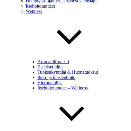
Hengityssuojaimet , käsidesi ja ensiapu
Itsehoitotuotteet
Wellness
Aroma diffuuseri
Eteeriset öljyt
Tuoksukynttilät & Huonetuoksut
Ihon- ja hiustenhoito
Hierontaöljyt
Itsehoitotuotteet – Wellness