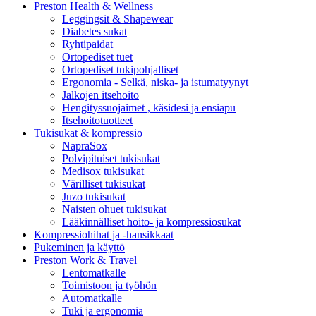
Preston Health & Wellness
Leggingsit & Shapewear
Diabetes sukat
Ryhtipaidat
Ortopediset tuet
Ortopediset tukipohjalliset
Ergonomia - Selkä, niska- ja istumatyynyt
Jalkojen itsehoito
Hengityssuojaimet , käsidesi ja ensiapu
Itsehoitotuotteet
Tukisukat & kompressio
NapraSox
Polvipituiset tukisukat
Medisox tukisukat
Värilliset tukisukat
Juzo tukisukat
Naisten ohuet tukisukat
Lääkinnälliset hoito- ja kompressiosukat
Kompressiohihat ja -hansikkaat
Pukeminen ja käyttö
Preston Work & Travel
Lentomatkalle
Toimistoon ja työhön
Automatkalle
Tuki ja ergonomia