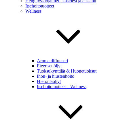
Hengityssuojaimet , käsidesi ja ensiapu
Itsehoitotuotteet
Wellness
Aroma diffuuseri
Eteeriset öljyt
Tuoksukynttilät & Huonetuoksut
Ihon- ja hiustenhoito
Hierontaöljyt
Itsehoitotuotteet – Wellness