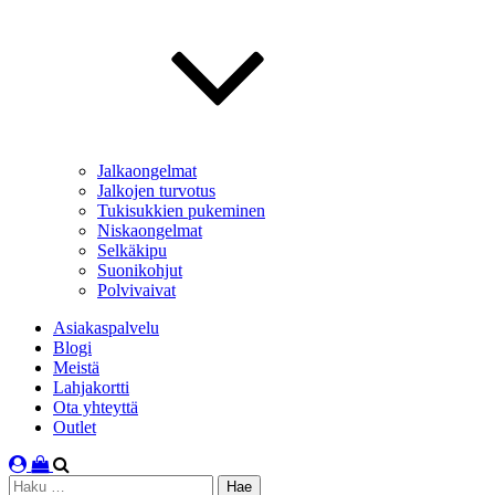
Jalkaongelmat
Jalkojen turvotus
Tukisukkien pukeminen
Niskaongelmat
Selkäkipu
Suonikohjut
Polvivaivat
Asiakaspalvelu
Blogi
Meistä
Lahjakortti
Ota yhteyttä
Outlet
Haku: