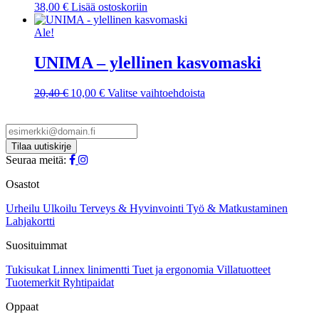
38,00
€
Lisää ostoskoriin
Ale!
UNIMA – ylellinen kasvomaski
Alkuperäinen
Nykyinen
Tällä
20,40
€
10,00
€
Valitse vaihtoehdoista
hinta
hinta
tuotteella
oli:
on:
on
20,40 €.
10,00 €.
useampi
muunnelma.
Voit
Seuraa meitä:
tehdä
valinnat
Osastot
tuotteen
sivulla.
Urheilu
Ulkoilu
Terveys & Hyvinvointi
Työ & Matkustaminen
Lahjakortti
Suosituimmat
Tukisukat
Linnex linimentti
Tuet ja ergonomia
Villatuotteet
Tuotemerkit
Ryhtipaidat
Oppaat