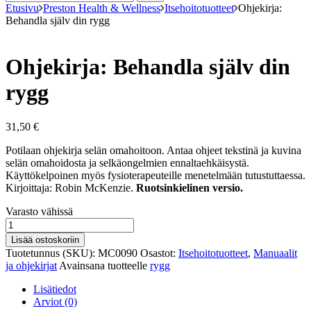
Etusivu
Preston Health & Wellness
Itsehoitotuotteet
Ohjekirja:
Behandla själv din rygg
Ohjekirja: Behandla själv din
rygg
31,50
€
Potilaan ohjekirja selän omahoitoon. Antaa ohjeet tekstinä ja kuvina
selän omahoidosta ja selkäongelmien ennaltaehkäisystä.
Käyttökelpoinen myös fysioterapeuteille menetelmään tutustuttaessa.
Kirjoittaja: Robin McKenzie.
Ruotsinkielinen versio.
Varastosaldo
Varasto vähissä
Ohjekirja:
Behandla
Lisää ostoskoriin
själv
Tuotetunnus (SKU):
MC0090
Osastot:
Itsehoitotuotteet
,
Manuaalit
din
ja ohjekirjat
Avainsana tuotteelle
rygg
rygg
määrä
Lisätiedot
Arviot (0)