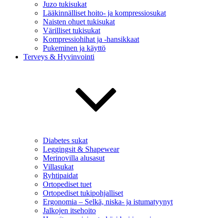
Juzo tukisukat
Lääkinnälliset hoito- ja kompressiosukat
Naisten ohuet tukisukat
Värilliset tukisukat
Kompressiohihat ja -hansikkaat
Pukeminen ja käyttö
Terveys & Hyvinvointi
Diabetes sukat
Leggingsit & Shapewear
Merinovilla alusasut
Villasukat
Ryhtipaidat
Ortopediset tuet
Ortopediset tukipohjalliset
Ergonomia – Selkä, niska- ja istumatyynyt
Jalkojen itsehoito