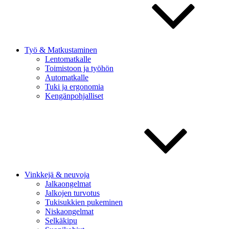
Työ & Matkustaminen
Lentomatkalle
Toimistoon ja työhön
Automatkalle
Tuki ja ergonomia
Kengänpohjalliset
Vinkkejä & neuvoja
Jalkaongelmat
Jalkojen turvotus
Tukisukkien pukeminen
Niskaongelmat
Selkäkipu