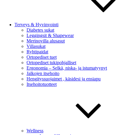
Terveys & Hyvinvointi
Diabetes sukat
Leggingsit & Shapewear
Merinovilla alusasut
Villasukat
Ryhtipaidat
Ortopediset tuet
Ortopediset tukipohjalliset
Ergonomia – Selkä, niska- ja istumatyynyt
Jalkojen itsehoito
Hengityssuojaimet , käsidesi ja ensiapu
Itsehoitotuotteet
Wellness