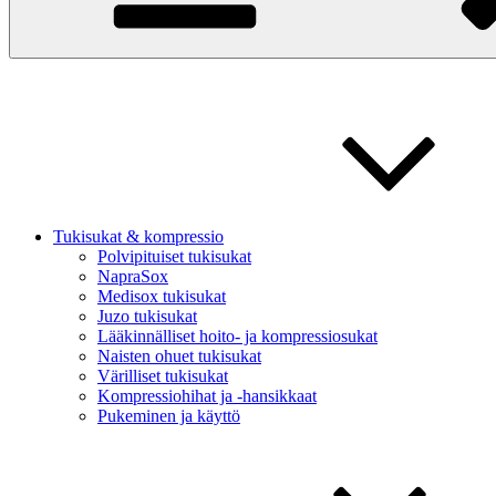
Tukisukat & kompressio
Polvipituiset tukisukat
NapraSox
Medisox tukisukat
Juzo tukisukat
Lääkinnälliset hoito- ja kompressiosukat
Naisten ohuet tukisukat
Värilliset tukisukat
Kompressiohihat ja -hansikkaat
Pukeminen ja käyttö