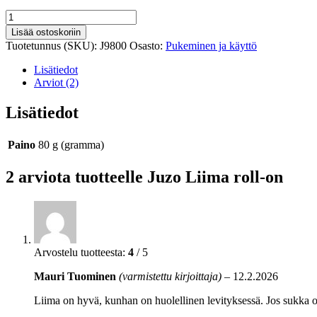
Juzo
Liima
Lisää ostoskoriin
roll-
Tuotetunnus (SKU):
J9800
Osasto:
Pukeminen ja käyttö
on
määrä
Lisätiedot
Arviot (2)
Lisätiedot
Paino
80 g (gramma)
2 arviota tuotteelle
Juzo Liima roll-on
Arvostelu tuotteesta:
4
/ 5
Mauri Tuominen
(varmistettu kirjoittaja)
–
12.2.2026
Liima on hyvä, kunhan on huolellinen levityksessä. Jos sukka o