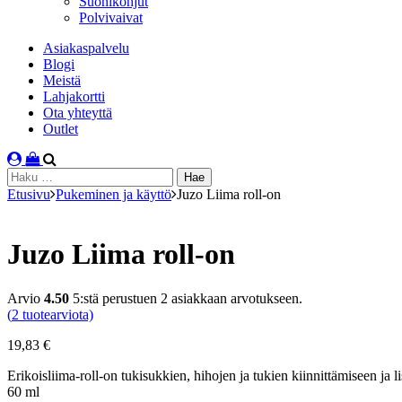
Suonikohjut
Polvivaivat
Asiakaspalvelu
Blogi
Meistä
Lahjakortti
Ota yhteyttä
Outlet
Haku:
Etusivu
Pukeminen ja käyttö
Juzo Liima roll-on
Juzo Liima roll-on
Arvio
4.50
5:stä perustuen
2
asiakkaan arvotukseen.
(
2
tuotearviota)
19,83
€
Erikoisliima-roll-on tukisukkien, hihojen ja tukien kiinnittämiseen ja
60 ml