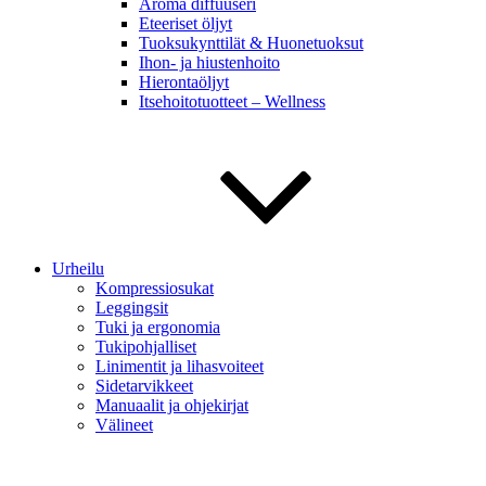
Aroma diffuuseri
Eteeriset öljyt
Tuoksukynttilät & Huonetuoksut
Ihon- ja hiustenhoito
Hierontaöljyt
Itsehoitotuotteet – Wellness
Urheilu
Kompressiosukat
Leggingsit
Tuki ja ergonomia
Tukipohjalliset
Linimentit ja lihasvoiteet
Sidetarvikkeet
Manuaalit ja ohjekirjat
Välineet