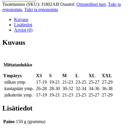
Xtra
Tuotetunnus (SKU):
J1802AB
Osastot:
Ortopediset tuet
,
Tuki ja
nilkkatuki
ergonomia
,
Tuki ja ergonomia
määrä
Kuvaus
Lisätiedot
Arviot (0)
Kuvaus
Mittataulukko
Ympärys
XS
S
M
L
XL
XXL
nilkan ymp.
17-19
19-21
21-23
23-25
25-27
27-29
kantapään ymp.
26-28
28-30
30-32
32-34
34-36
36-38
jalkaterän ymp.
17-19
19-21
21-23
23-25
25-27
27-29
Lisätiedot
Paino
150 g (gramma)