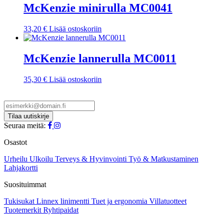
useampi
McKenzie minirulla MC0041
muunnelma.
Voit
33,20
€
Lisää ostoskoriin
tehdä
valinnat
tuotteen
McKenzie lannerulla MC0011
sivulla.
35,30
€
Lisää ostoskoriin
Seuraa meitä:
Osastot
Urheilu
Ulkoilu
Terveys & Hyvinvointi
Työ & Matkustaminen
Lahjakortti
Suosituimmat
Tukisukat
Linnex linimentti
Tuet ja ergonomia
Villatuotteet
Tuotemerkit
Ryhtipaidat