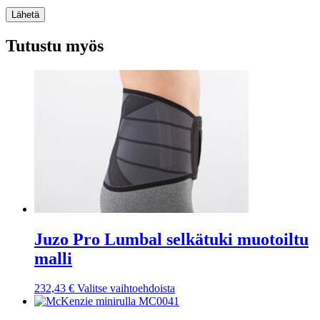
Lähetä
Tutustu myös
Juzo Pro Lumbal selkätuki muotoiltu
malli
Tällä
232,43
€
Valitse vaihtoehdoista
tuotteella
on