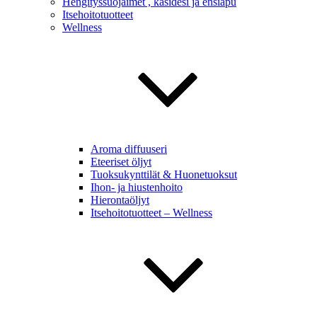
Hengityssuojaimet , käsidesi ja ensiapu
Itsehoitotuotteet
Wellness
Aroma diffuuseri
Eteeriset öljyt
Tuoksukynttilät & Huonetuoksut
Ihon- ja hiustenhoito
Hierontaöljyt
Itsehoitotuotteet – Wellness