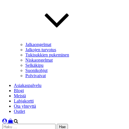
Jalkaongelmat
Jalkojen turvotus
Tukisukkien pukeminen
Niskaongelmat
Selkäkipu
Suonikohjut
Polvivaivat
Asiakaspalvelu
Blogi
Meistä
Lahjakortti
Ota yhteyttä
Outlet
Haku: