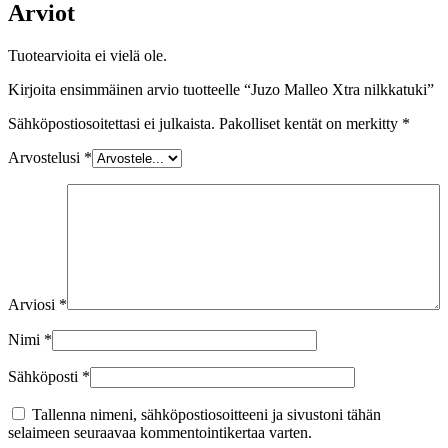
Arviot
Tuotearvioita ei vielä ole.
Kirjoita ensimmäinen arvio tuotteelle “Juzo Malleo Xtra nilkkatuki”
Sähköpostiosoitettasi ei julkaista.
Pakolliset kentät on merkitty
*
Arvostelusi
*
Arviosi
*
Nimi
*
Sähköposti
*
Tallenna nimeni, sähköpostiosoitteeni ja sivustoni tähän
selaimeen seuraavaa kommentointikertaa varten.