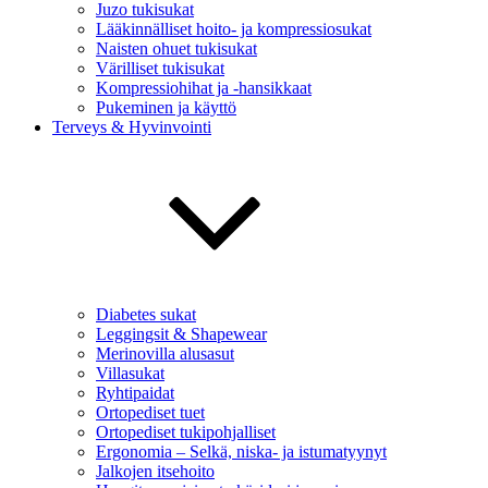
Juzo tukisukat
Lääkinnälliset hoito- ja kompressiosukat
Naisten ohuet tukisukat
Värilliset tukisukat
Kompressiohihat ja -hansikkaat
Pukeminen ja käyttö
Terveys & Hyvinvointi
Diabetes sukat
Leggingsit & Shapewear
Merinovilla alusasut
Villasukat
Ryhtipaidat
Ortopediset tuet
Ortopediset tukipohjalliset
Ergonomia – Selkä, niska- ja istumatyynyt
Jalkojen itsehoito