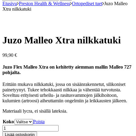
Etusivu
Preston Health & Wellness
Ortopediset tuet
Juzo Malleo
Xtra nilkkatuki
Juzo Malleo Xtra nilkkatuki
99,90
€
Juzo Flex Malleo Xtra
on kehitetty aiemman mallin Malleo 727
pohjalta.
Erittäin mukava nilkkatuki, jossa on sisäänrakennetut, silikoniset
painetyynyt. Tukee tehokkaasti nilkkaa ja vähentää turvotusta.
Soveltuu erityisesti urheilu- ja rasitusvammojen jälkihoitoon,
kulumien (artroosi) aiheuttamiin ongelmiin ja leikkausten jälkeen.
Materiaali lycra, ei sisällä lateksia.
Koko
Poista
Juzo
Malleo
Lisää ostoskoriin