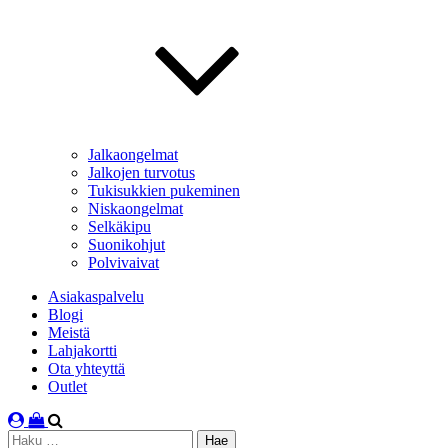
Jalkaongelmat
Jalkojen turvotus
Tukisukkien pukeminen
Niskaongelmat
Selkäkipu
Suonikohjut
Polvivaivat
Asiakaspalvelu
Blogi
Meistä
Lahjakortti
Ota yhteyttä
Outlet
Haku: