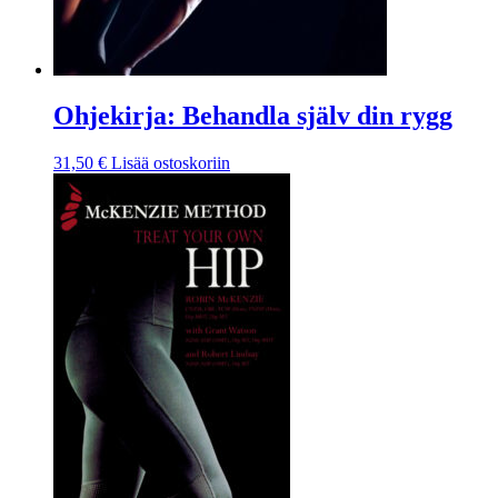
Ohjekirja: Behandla själv din rygg
31,50
€
Lisää ostoskoriin