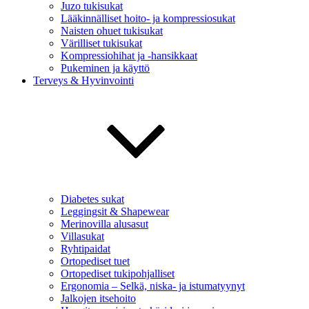
Juzo tukisukat
Lääkinnälliset hoito- ja kompressiosukat
Naisten ohuet tukisukat
Värilliset tukisukat
Kompressiohihat ja -hansikkaat
Pukeminen ja käyttö
Terveys & Hyvinvointi
Diabetes sukat
Leggingsit & Shapewear
Merinovilla alusasut
Villasukat
Ryhtipaidat
Ortopediset tuet
Ortopediset tukipohjalliset
Ergonomia – Selkä, niska- ja istumatyynyt
Jalkojen itsehoito