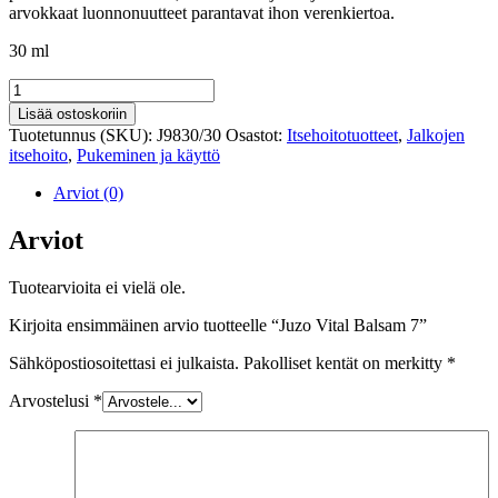
arvokkaat luonnonuutteet parantavat ihon verenkiertoa.
30 ml
Juzo
Vital
Lisää ostoskoriin
Balsam
Tuotetunnus (SKU):
J9830/30
Osastot:
Itsehoitotuotteet
,
Jalkojen
7
itsehoito
,
Pukeminen ja käyttö
määrä
Arviot (0)
Arviot
Tuotearvioita ei vielä ole.
Kirjoita ensimmäinen arvio tuotteelle “Juzo Vital Balsam 7”
Sähköpostiosoitettasi ei julkaista.
Pakolliset kentät on merkitty
*
Arvostelusi
*