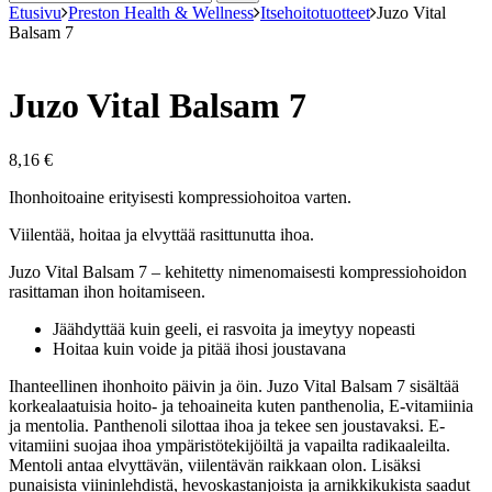
Etusivu
Preston Health & Wellness
Itsehoitotuotteet
Juzo Vital
Balsam 7
Juzo Vital Balsam 7
8,16
€
Ihonhoitoaine erityisesti kompressiohoitoa varten.
Viilentää, hoitaa ja elvyttää rasittunutta ihoa.
Juzo Vital Balsam 7 – kehitetty nimenomaisesti kompressiohoidon
rasittaman ihon hoitamiseen.
Jäähdyttää kuin geeli, ei rasvoita ja imeytyy nopeasti
Hoitaa kuin voide ja pitää ihosi joustavana
Ihanteellinen ihonhoito päivin ja öin. Juzo Vital Balsam 7 sisältää
korkealaatuisia hoito- ja tehoaineita kuten panthenolia, E-vitamiinia
ja mentolia. Panthenoli silottaa ihoa ja tekee sen joustavaksi. E-
vitamiini suojaa ihoa ympäristötekijöiltä ja vapailta radikaaleilta.
Mentoli antaa elvyttävän, viilentävän raikkaan olon. Lisäksi
punaisista viininlehdistä, hevoskastanjoista ja arnikkikukista saadut