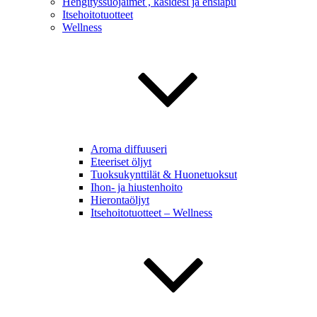
Hengityssuojaimet , käsidesi ja ensiapu
Itsehoitotuotteet
Wellness
Aroma diffuuseri
Eteeriset öljyt
Tuoksukynttilät & Huonetuoksut
Ihon- ja hiustenhoito
Hierontaöljyt
Itsehoitotuotteet – Wellness