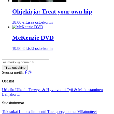
Ohjekirja: Treat your own hip
38,00
€
Lisää ostoskoriin
McKenzie DVD
19,90
€
Lisää ostoskoriin
Seuraa meitä:
Osastot
Urheilu
Ulkoilu
Terveys & Hyvinvointi
Työ & Matkustaminen
Lahjakortti
Suosituimmat
Tukisukat
Linnex linimentti
Tuet ja ergonomia
Villatuotteet