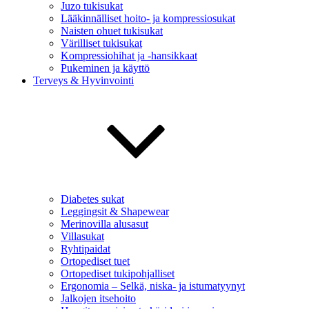
Juzo tukisukat
Lääkinnälliset hoito- ja kompressiosukat
Naisten ohuet tukisukat
Värilliset tukisukat
Kompressiohihat ja -hansikkaat
Pukeminen ja käyttö
Terveys & Hyvinvointi
Diabetes sukat
Leggingsit & Shapewear
Merinovilla alusasut
Villasukat
Ryhtipaidat
Ortopediset tuet
Ortopediset tukipohjalliset
Ergonomia – Selkä, niska- ja istumatyynyt
Jalkojen itsehoito