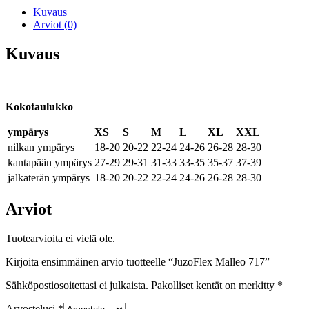
Kuvaus
Arviot (0)
Kuvaus
Kokotaulukko
ympärys
XS
S
M
L
XL
XXL
nilkan ympärys
18-20
20-22
22-24
24-26
26-28
28-30
kantapään ympärys
27-29
29-31
31-33
33-35
35-37
37-39
jalkaterän ympärys
18-20
20-22
22-24
24-26
26-28
28-30
Arviot
Tuotearvioita ei vielä ole.
Kirjoita ensimmäinen arvio tuotteelle “JuzoFlex Malleo 717”
Sähköpostiosoitettasi ei julkaista.
Pakolliset kentät on merkitty
*
Arvostelusi
*