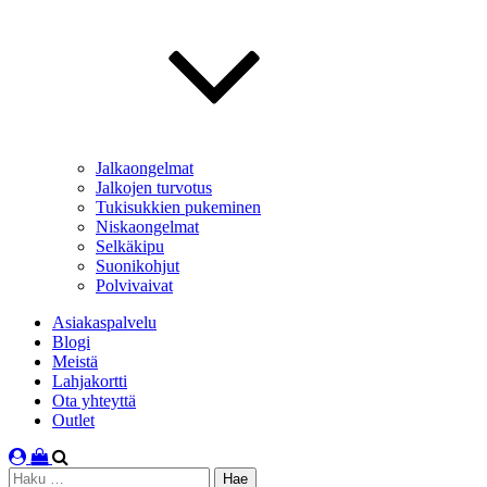
Jalkaongelmat
Jalkojen turvotus
Tukisukkien pukeminen
Niskaongelmat
Selkäkipu
Suonikohjut
Polvivaivat
Asiakaspalvelu
Blogi
Meistä
Lahjakortti
Ota yhteyttä
Outlet
Haku: