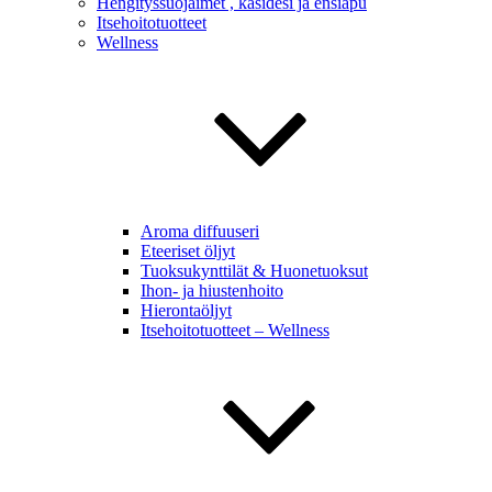
Hengityssuojaimet , käsidesi ja ensiapu
Itsehoitotuotteet
Wellness
Aroma diffuuseri
Eteeriset öljyt
Tuoksukynttilät & Huonetuoksut
Ihon- ja hiustenhoito
Hierontaöljyt
Itsehoitotuotteet – Wellness