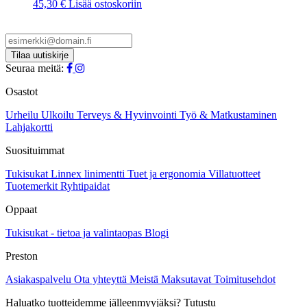
45,30
€
Lisää ostoskoriin
Seuraa meitä:
Osastot
Urheilu
Ulkoilu
Terveys & Hyvinvointi
Työ & Matkustaminen
Lahjakortti
Suosituimmat
Tukisukat
Linnex linimentti
Tuet ja ergonomia
Villatuotteet
Tuotemerkit
Ryhtipaidat
Oppaat
Tukisukat - tietoa ja valintaopas
Blogi
Preston
Asiakaspalvelu
Ota yhteyttä
Meistä
Maksutavat
Toimitusehdot
Haluatko tuotteidemme jälleenmyyjäksi? Tutustu