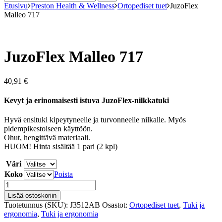
Etusivu
Preston Health & Wellness
Ortopediset tuet
JuzoFlex
Malleo 717
JuzoFlex Malleo 717
40,91
€
Kevyt ja erinomaisesti istuva JuzoFlex-nilkkatuki
Hyvä ensituki kipeytyneelle ja turvonneelle nilkalle. Myös
pidempikestoiseen käyttöön.
Ohut, hengittävä materiaali.
HUOM! Hinta sisältää 1 pari (2 kpl)
Väri
Koko
Poista
JuzoFlex
Malleo
Lisää ostoskoriin
717
Tuotetunnus (SKU):
J3512AB
Osastot:
Ortopediset tuet
,
Tuki ja
määrä
ergonomia
,
Tuki ja ergonomia