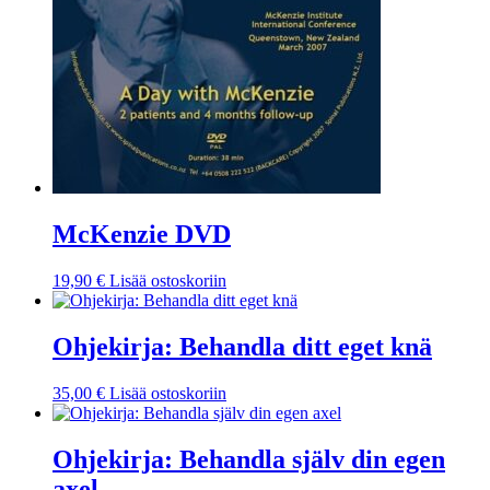
McKenzie DVD
19,90
€
Lisää ostoskoriin
Ohjekirja: Behandla ditt eget knä
35,00
€
Lisää ostoskoriin
Ohjekirja: Behandla själv din egen
axel