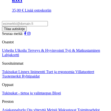
35,00
€
Lisää ostoskoriin
Seuraa meitä:
Osastot
Urheilu
Ulkoilu
Terveys & Hyvinvointi
Työ & Matkustaminen
Lahjakortti
Suosituimmat
Tukisukat
Linnex linimentti
Tuet ja ergonomia
Villatuotteet
Tuotemerkit
Ryhtipaidat
Oppaat
Tukisukat - tietoa ja valintaopas
Blogi
Preston
Asiakaspalvelu
Ota yhteyttä
Meistä
Maksutavat
Toimitusehdot