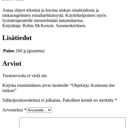
Antaa ohjeet tekstinä ja kuvina niskan omahoidosta ja
niskaongelmien ennaltaehkäisystä. Käyttökelpoinen myös
fysioterapeuteille menetelmään tutustuttaessa.
Kirjoittaja: Robin McKenzie. Suomenkielinen.
Lisätiedot
Paino
260 g (gramma)
Arviot
Tuotearvioita ei vielä ole.
Kirjoita ensimmäinen arvio tuotteelle “Ohjekirja: Kuntouta itse
niskasi”
Sähköpostiosoitettasi ei julkaista.
Pakolliset kentät on merkitty
*
Arvostelusi
*