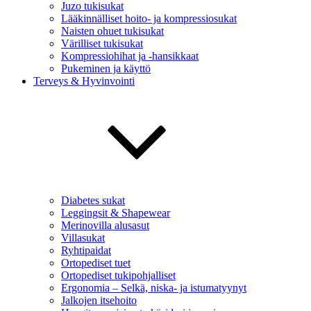
Juzo tukisukat
Lääkinnälliset hoito- ja kompressiosukat
Naisten ohuet tukisukat
Värilliset tukisukat
Kompressiohihat ja -hansikkaat
Pukeminen ja käyttö
Terveys & Hyvinvointi
Diabetes sukat
Leggingsit & Shapewear
Merinovilla alusasut
Villasukat
Ryhtipaidat
Ortopediset tuet
Ortopediset tukipohjalliset
Ergonomia – Selkä, niska- ja istumatyynyt
Jalkojen itsehoito