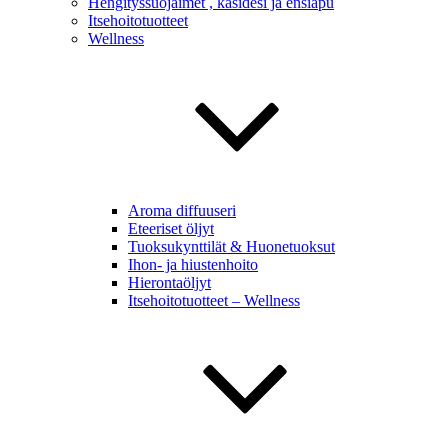
Hengityssuojaimet , käsidesi ja ensiapu
Itsehoitotuotteet
Wellness
Aroma diffuuseri
Eteeriset öljyt
Tuoksukynttilät & Huonetuoksut
Ihon- ja hiustenhoito
Hierontaöljyt
Itsehoitotuotteet – Wellness