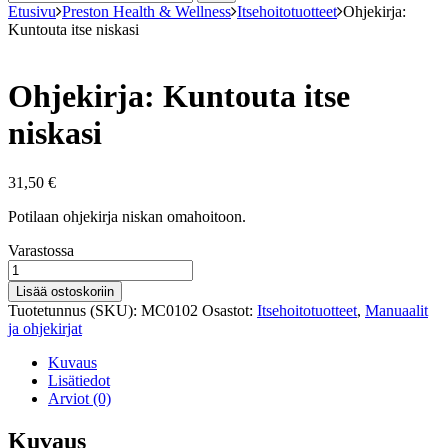
Etusivu
Preston Health & Wellness
Itsehoitotuotteet
Ohjekirja:
Kuntouta itse niskasi
Ohjekirja: Kuntouta itse
niskasi
31,50
€
Potilaan ohjekirja niskan omahoitoon.
Varastosaldo
Varastossa
Ohjekirja:
Kuntouta
Lisää ostoskoriin
itse
Tuotetunnus (SKU):
MC0102
Osastot:
Itsehoitotuotteet
,
Manuaalit
niskasi
ja ohjekirjat
määrä
Kuvaus
Lisätiedot
Arviot (0)
Kuvaus