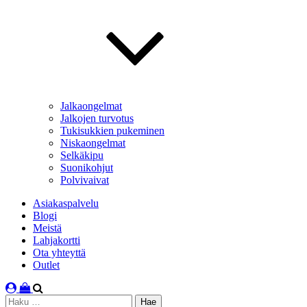
Jalkaongelmat
Jalkojen turvotus
Tukisukkien pukeminen
Niskaongelmat
Selkäkipu
Suonikohjut
Polvivaivat
Asiakaspalvelu
Blogi
Meistä
Lahjakortti
Ota yhteyttä
Outlet
Haku: