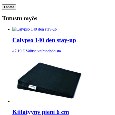
Lähetä
Tutustu myös
Calypso 140 den stay-up
Tällä
47,19
€
Valitse vaihtoehdoista
tuotteella
on
useampi
muunnelma.
Voit
tehdä
valinnat
tuotteen
sivulla.
Kiilatyyny pieni 6 cm