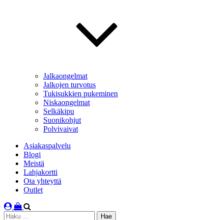
Jalkaongelmat
Jalkojen turvotus
Tukisukkien pukeminen
Niskaongelmat
Selkäkipu
Suonikohjut
Polvivaivat
Asiakaspalvelu
Blogi
Meistä
Lahjakortti
Ota yhteyttä
Outlet
Haku: