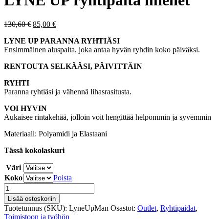
LYNE UP ryhtipaita miehet
Alkuperäinen
Nykyinen
130,60
€
85,00
€
hinta
hinta
LYNE UP PARANNA RYHTIÄSI
oli:
on:
Ensimmäinen aluspaita, joka antaa hyvän ryhdin koko päiväksi.
130,60 €.
85,00 €.
RENTOUTA SELKÄÄSI, PÄIVITTÄIN
RYHTI
Paranna ryhtiäsi ja vähennä lihasrasitusta.
VOI HYVIN
Aukaisee rintakehää, jolloin voit hengittää helpommin ja syvemmin
Materiaali: Polyamidi ja Elastaani
Tässä kokolaskuri
Väri
Koko
Poista
LYNE
UP
Lisää ostoskoriin
ryhtipaita
Tuotetunnus (SKU):
LyneUpMan
Osastot:
Outlet
,
Ryhtipaidat
,
miehet
Toimistoon ja työhön