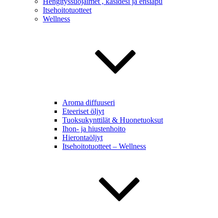
Hengityssuojaimet , käsidesi ja ensiapu
Itsehoitotuotteet
Wellness
Aroma diffuuseri
Eteeriset öljyt
Tuoksukynttilät & Huonetuoksut
Ihon- ja hiustenhoito
Hierontaöljyt
Itsehoitotuotteet – Wellness