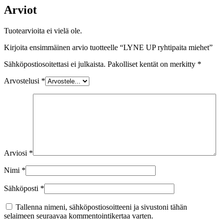
Arviot
Tuotearvioita ei vielä ole.
Kirjoita ensimmäinen arvio tuotteelle “LYNE UP ryhtipaita miehet”
Sähköpostiosoitettasi ei julkaista.
Pakolliset kentät on merkitty
*
Arvostelusi
*
Arviosi
*
Nimi
*
Sähköposti
*
Tallenna nimeni, sähköpostiosoitteeni ja sivustoni tähän
selaimeen seuraavaa kommentointikertaa varten.