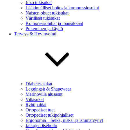
Juzo tukisukat
Lääkinnälliset hoito- ja kompressiosukat
Naisten ohuet tukisukat
Värilliset tukisukat
Kompressiohihat ja -hansikkaat
Pukeminen ja käyttö
Terveys & Hyvinvointi
Diabetes sukat
Leggingsit & Shapewear
Merinovilla alusasut
Villasukat
Ryhtipaidat
Ortopediset tuet
Ortopediset tukipohjalliset
Ergonomia – Selkä, niska- ja istumatyynyt
Jalkojen itsehoito