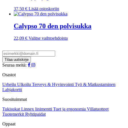
37,50
€
Lisää ostoskoriin
Calypso 70 den polvisukka
Tällä
22,09
€
Valitse vaihtoehdoista
tuotteella
on
useampi
muunnelma.
Voit
Seuraa meitä:
tehdä
valinnat
Osastot
tuotteen
sivulla.
Urheilu
Ulkoilu
Terveys & Hyvinvointi
Työ & Matkustaminen
Lahjakortti
Suosituimmat
Tukisukat
Linnex linimentti
Tuet ja ergonomia
Villatuotteet
Tuotemerkit
Ryhtipaidat
Oppaat