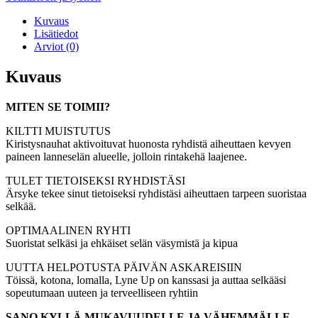
määrä
Kuvaus
Lisätiedot
Arviot (0)
Kuvaus
MITEN SE TOIMII?
KILTTI MUISTUTUS
Kiristysnauhat aktivoituvat huonosta ryhdistä aiheuttaen kevyen
paineen lanneselän alueelle, jolloin rintakehä laajenee.
TULET TIETOISEKSI RYHDISTÄSI
Ärsyke tekee sinut tietoiseksi ryhdistäsi aiheuttaen tarpeen suoristaa
selkää.
OPTIMAALINEN RYHTI
Suoristat selkäsi ja ehkäiset selän väsymistä ja kipua
UUTTA HELPOTUSTA PÄIVÄN ASKAREISIIN
Töissä, kotona, lomalla, Lyne Up on kanssasi ja auttaa selkääsi
sopeutumaan uuteen ja terveelliseen ryhtiin
SANO KYLLÄ MUKAVUUDELLE JA VÄHEMMÄLLE