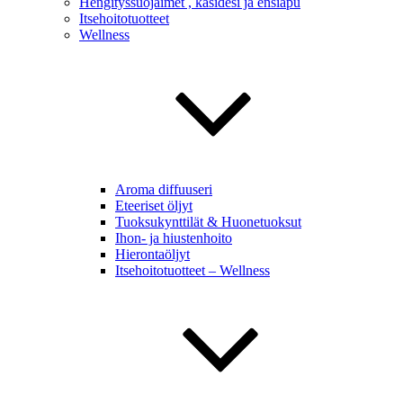
Hengityssuojaimet , käsidesi ja ensiapu
Itsehoitotuotteet
Wellness
Aroma diffuuseri
Eteeriset öljyt
Tuoksukynttilät & Huonetuoksut
Ihon- ja hiustenhoito
Hierontaöljyt
Itsehoitotuotteet – Wellness