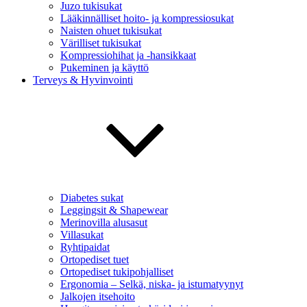
Juzo tukisukat
Lääkinnälliset hoito- ja kompressiosukat
Naisten ohuet tukisukat
Värilliset tukisukat
Kompressiohihat ja -hansikkaat
Pukeminen ja käyttö
Terveys & Hyvinvointi
Diabetes sukat
Leggingsit & Shapewear
Merinovilla alusasut
Villasukat
Ryhtipaidat
Ortopediset tuet
Ortopediset tukipohjalliset
Ergonomia – Selkä, niska- ja istumatyynyt
Jalkojen itsehoito