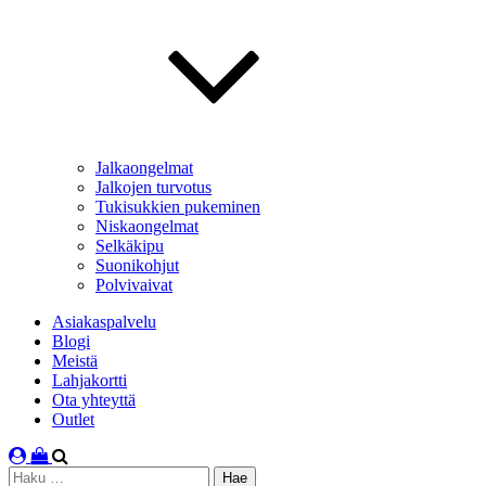
Jalkaongelmat
Jalkojen turvotus
Tukisukkien pukeminen
Niskaongelmat
Selkäkipu
Suonikohjut
Polvivaivat
Asiakaspalvelu
Blogi
Meistä
Lahjakortti
Ota yhteyttä
Outlet
Haku: