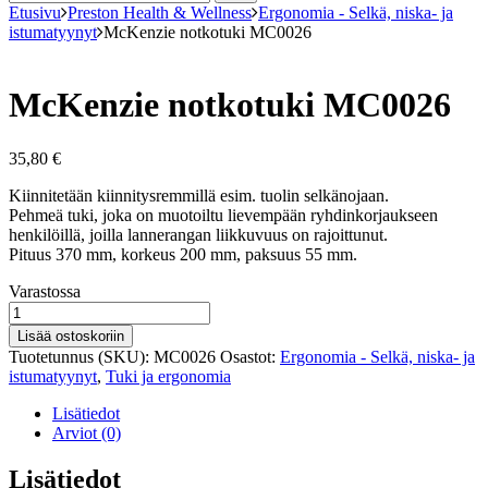
Etusivu
Preston Health & Wellness
Ergonomia - Selkä, niska- ja
istumatyynyt
McKenzie notkotuki MC0026
McKenzie notkotuki MC0026
35,80
€
Kiinnitetään kiinnitysremmillä esim. tuolin selkänojaan.
Pehmeä tuki, joka on muotoiltu lievempään ryhdinkorjaukseen
henkilöillä, joilla lannerangan liikkuvuus on rajoittunut.
Pituus 370 mm, korkeus 200 mm, paksuus 55 mm.
Varastosaldo
Varastossa
McKenzie
notkotuki
Lisää ostoskoriin
MC0026
Tuotetunnus (SKU):
MC0026
Osastot:
Ergonomia - Selkä, niska- ja
määrä
istumatyynyt
,
Tuki ja ergonomia
Lisätiedot
Arviot (0)
Lisätiedot