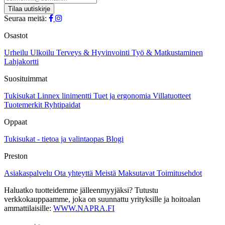
Seuraa meitä:
Osastot
Urheilu
Ulkoilu
Terveys & Hyvinvointi
Työ & Matkustaminen
Lahjakortti
Suosituimmat
Tukisukat
Linnex linimentti
Tuet ja ergonomia
Villatuotteet
Tuotemerkit
Ryhtipaidat
Oppaat
Tukisukat - tietoa ja valintaopas
Blogi
Preston
Asiakaspalvelu
Ota yhteyttä
Meistä
Maksutavat
Toimitusehdot
Haluatko tuotteidemme jälleenmyyjäksi? Tutustu
verkkokauppaamme, joka on suunnattu yrityksille ja hoitoalan
ammattilaisille:
WWW.NAPRA.FI