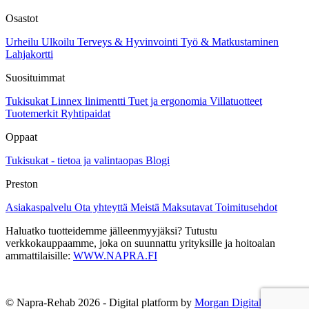
Osastot
Urheilu
Ulkoilu
Terveys & Hyvinvointi
Työ & Matkustaminen
Lahjakortti
Suosituimmat
Tukisukat
Linnex linimentti
Tuet ja ergonomia
Villatuotteet
Tuotemerkit
Ryhtipaidat
Oppaat
Tukisukat - tietoa ja valintaopas
Blogi
Preston
Asiakaspalvelu
Ota yhteyttä
Meistä
Maksutavat
Toimitusehdot
Haluatko tuotteidemme jälleenmyyjäksi? Tutustu
verkkokauppaamme, joka on suunnattu yrityksille ja hoitoalan
ammattilaisille:
WWW.NAPRA.FI
© Napra-Rehab 2026 - Digital platform by
Morgan Digital Oy