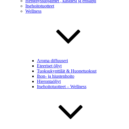
Hengityssuojaimet , käsidesi ja ensiapu
Itsehoitotuotteet
Wellness
Aroma diffuuseri
Eteeriset öljyt
Tuoksukynttilät & Huonetuoksut
Ihon- ja hiustenhoito
Hierontaöljyt
Itsehoitotuotteet – Wellness