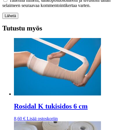
Tallenna nimeni, sähköpostiosoitteeni ja sivustoni tähän
selaimeen seuraavaa kommentointikertaa varten.
Lähetä
Tutustu myös
Rosidal K tukisidos 6 cm
8,60
€
Lisää ostoskoriin