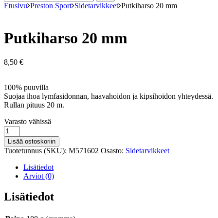
Etusivu
Preston Sport
Sidetarvikkeet
Putkiharso 20 mm
Putkiharso 20 mm
8,50
€
100% puuvilla
Suojaa ihoa lymfasidonnan, haavahoidon ja kipsihoidon yhteydessä.
Rullan pituus 20 m.
Varastosaldo
Varasto vähissä
Putkiharso
20
Lisää ostoskoriin
mm
Tuotetunnus (SKU):
M571602
Osasto:
Sidetarvikkeet
määrä
Lisätiedot
Arviot (0)
Lisätiedot