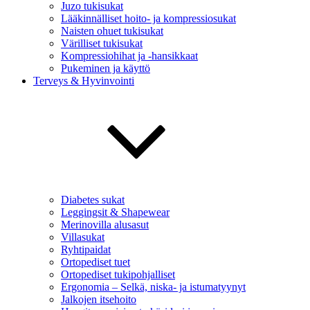
Juzo tukisukat
Lääkinnälliset hoito- ja kompressiosukat
Naisten ohuet tukisukat
Värilliset tukisukat
Kompressiohihat ja -hansikkaat
Pukeminen ja käyttö
Terveys & Hyvinvointi
Diabetes sukat
Leggingsit & Shapewear
Merinovilla alusasut
Villasukat
Ryhtipaidat
Ortopediset tuet
Ortopediset tukipohjalliset
Ergonomia – Selkä, niska- ja istumatyynyt
Jalkojen itsehoito