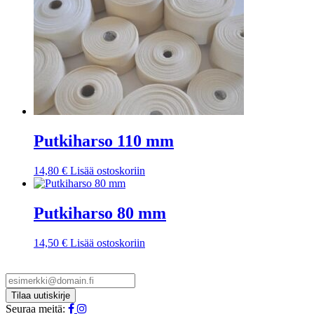
Putkiharso 110 mm
14,80
€
Lisää ostoskoriin
Putkiharso 80 mm
14,50
€
Lisää ostoskoriin
Seuraa meitä: