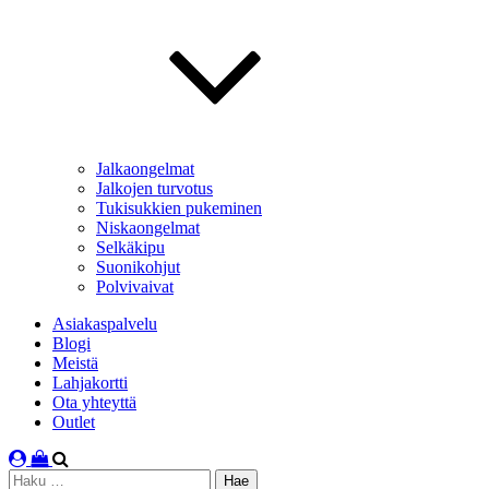
Jalkaongelmat
Jalkojen turvotus
Tukisukkien pukeminen
Niskaongelmat
Selkäkipu
Suonikohjut
Polvivaivat
Asiakaspalvelu
Blogi
Meistä
Lahjakortti
Ota yhteyttä
Outlet
Haku: