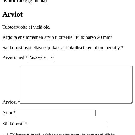
Paino
100 g (gramma)
Arviot
Tuotearvioita ei vielä ole.
Kirjoita ensimmäinen arvio tuotteelle “Putkiharso 20 mm”
Sähköpostiosoitettasi ei julkaista.
Pakolliset kentät on merkitty
*
Arvostelusi
*
Arviosi
*
Nimi
*
Sähköposti
*