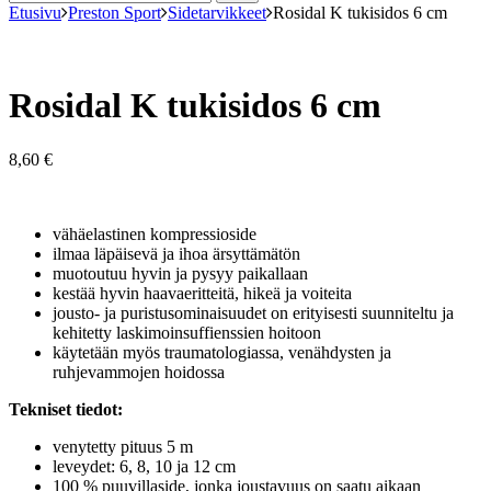
Etusivu
Preston Sport
Sidetarvikkeet
Rosidal K tukisidos 6 cm
Rosidal K tukisidos 6 cm
8,60
€
vähäelastinen kompressioside
ilmaa läpäisevä ja ihoa ärsyttämätön
muotoutuu hyvin ja pysyy paikallaan
kestää hyvin haavaeritteitä, hikeä ja voiteita
jousto- ja puristusominaisuudet on erityisesti suunniteltu ja
kehitetty laskimoinsuffienssien hoitoon
käytetään myös traumatologiassa, venähdysten ja
ruhjevammojen hoidossa
Tekniset tiedot:
venytetty pituus 5 m
leveydet: 6, 8, 10 ja 12 cm
100 % puuvillaside, jonka joustavuus on saatu aikaan