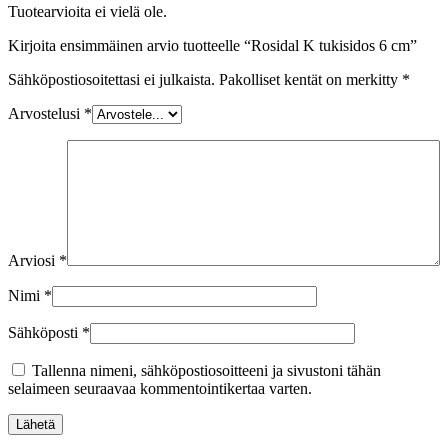
Tuotearvioita ei vielä ole.
Kirjoita ensimmäinen arvio tuotteelle “Rosidal K tukisidos 6 cm”
Sähköpostiosoitettasi ei julkaista.
Pakolliset kentät on merkitty
*
Arvostelusi
*
Arviosi
*
Nimi
*
Sähköposti
*
Tallenna nimeni, sähköpostiosoitteeni ja sivustoni tähän
selaimeen seuraavaa kommentointikertaa varten.
Lähetä