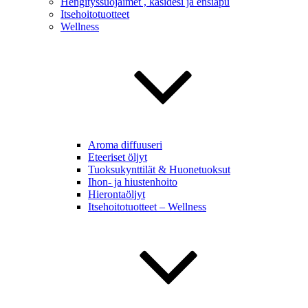
Hengityssuojaimet , käsidesi ja ensiapu
Itsehoitotuotteet
Wellness
Aroma diffuuseri
Eteeriset öljyt
Tuoksukynttilät & Huonetuoksut
Ihon- ja hiustenhoito
Hierontaöljyt
Itsehoitotuotteet – Wellness