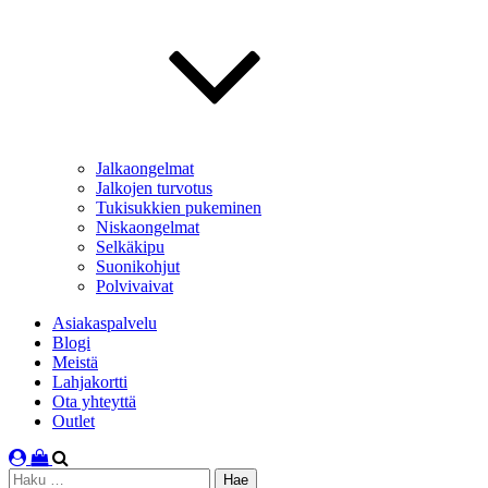
Jalkaongelmat
Jalkojen turvotus
Tukisukkien pukeminen
Niskaongelmat
Selkäkipu
Suonikohjut
Polvivaivat
Asiakaspalvelu
Blogi
Meistä
Lahjakortti
Ota yhteyttä
Outlet
Haku: