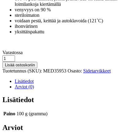
loimilankoja kiertämällä
venyvyys on 90 %
steriloimaton
voidaan pestä, keittää ja autoklavoida (121˚C)
ihonvärinen
yksittäispakattu
Varastosaldo
Varastossa
Rosidal
K
Lisää ostoskoriin
tukisidos
Tuotetunnus (SKU):
MED35953
Osasto:
Sidetarvikkeet
6
cm
Lisätiedot
määrä
Arviot (0)
Lisätiedot
Paino
100 g (gramma)
Arviot