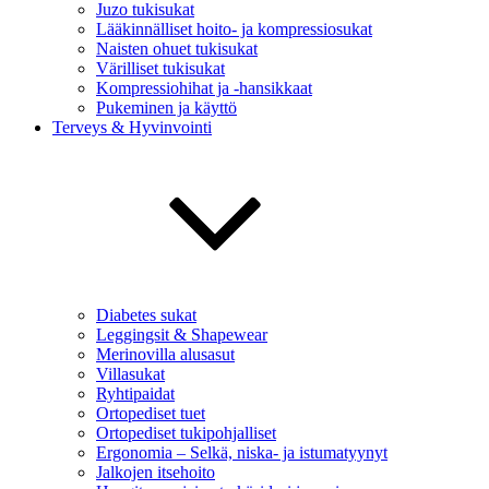
Juzo tukisukat
Lääkinnälliset hoito- ja kompressiosukat
Naisten ohuet tukisukat
Värilliset tukisukat
Kompressiohihat ja -hansikkaat
Pukeminen ja käyttö
Terveys & Hyvinvointi
Diabetes sukat
Leggingsit & Shapewear
Merinovilla alusasut
Villasukat
Ryhtipaidat
Ortopediset tuet
Ortopediset tukipohjalliset
Ergonomia – Selkä, niska- ja istumatyynyt
Jalkojen itsehoito