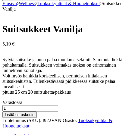
Etusivu
Wellness
Tuoksukynttilät & Huonetuoksut
Suitsukkeet
Vanilja
Suitsukkeet Vanilja
5,10
€
Sytytä suitsuke ja anna palaa muutama sekunti. Sammuta liekki
puhaltamalla. Suitsukkeen voimakas tuoksu on erinomainen
tunnelman kohottaja.
Voit myös hankkia koristeellisen, perinteisen intialaisen
suitsukealustan. Tulenkestävässä pidikkeessä suitsuke palaa
turvallisesti.
pituus 25 cm 20 suitsuketta/pakkaus
Varastosaldo
Varastossa
Suitsukkeet
Vanilja
Lisää ostoskoriin
määrä
Tuotetunnus (SKU):
I922VAN
Osasto:
Tuoksukynttilät &
Huonetuoksut