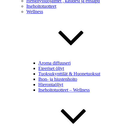
Hengityssuojaimet , käsidesi ja ensiapu
Itsehoitotuotteet
Wellness
Aroma diffuuseri
Eteeriset öljyt
Tuoksukynttilät & Huonetuoksut
Ihon- ja hiustenhoito
Hierontaöljyt
Itsehoitotuotteet – Wellness