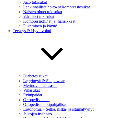
Juzo tukisukat
Lääkinnälliset hoito- ja kompressiosukat
Naisten ohuet tukisukat
Värilliset tukisukat
Kompressiohihat ja -hansikkaat
Pukeminen ja käyttö
Terveys & Hyvinvointi
Diabetes sukat
Leggingsit & Shapewear
Merinovilla alusasut
Villasukat
Ryhtipaidat
Ortopediset tuet
Ortopediset tukipohjalliset
Ergonomia – Selkä, niska- ja istumatyynyt
Jalkojen itsehoito