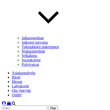
Jalkaongelmat
Jalkojen turvotus
Tukisukkien pukeminen
Niskaongelmat
Selkäkipu
Suonikohjut
Polvivaivat
Asiakaspalvelu
Blogi
Meistä
Lahjakortti
Ota yhteyttä
Outlet
Haku: