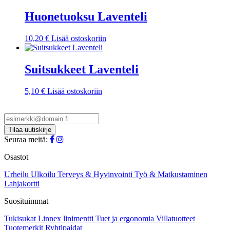
Huonetuoksu Laventeli
10,20
€
Lisää ostoskoriin
Suitsukkeet Laventeli
5,10
€
Lisää ostoskoriin
Seuraa meitä:
Osastot
Urheilu
Ulkoilu
Terveys & Hyvinvointi
Työ & Matkustaminen
Lahjakortti
Suosituimmat
Tukisukat
Linnex linimentti
Tuet ja ergonomia
Villatuotteet
Tuotemerkit
Ryhtipaidat