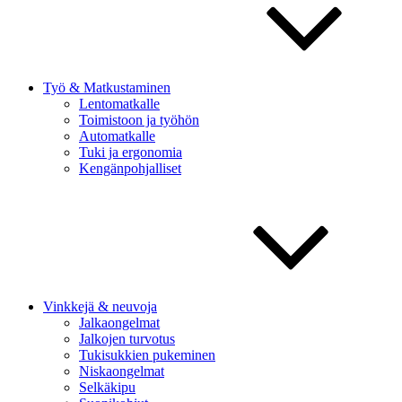
Työ & Matkustaminen
Lentomatkalle
Toimistoon ja työhön
Automatkalle
Tuki ja ergonomia
Kengänpohjalliset
Vinkkejä & neuvoja
Jalkaongelmat
Jalkojen turvotus
Tukisukkien pukeminen
Niskaongelmat
Selkäkipu