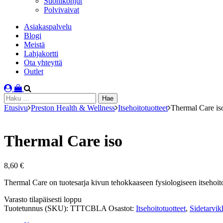
Suonikohjut
Polvivaivat
Asiakaspalvelu
Blogi
Meistä
Lahjakortti
Ota yhteyttä
Outlet
Haku:
Etusivu
Preston Health & Wellness
Itsehoitotuotteet
Thermal Care is
Thermal Care iso
8,60
€
Thermal Care on tuotesarja kivun tehokkaaseen fysiologiseen itsehoit
Varastosaldo
Varasto tilapäisesti loppu
Tuotetunnus (SKU):
TTTCBLA
Osastot:
Itsehoitotuotteet
,
Sidetarvik