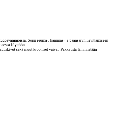
udosvammoissa. Sopii reuma-, hammas- ja päänsäryn lievittämiseen
taessa käyttöön.
ukautiskivut sekä muut krooniset vaivat. Pakkausta lämmitetään