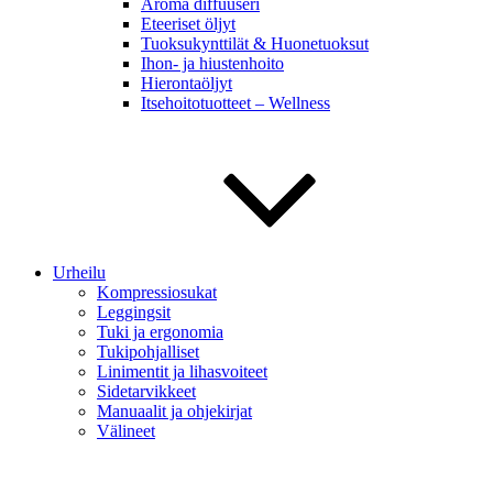
Aroma diffuuseri
Eteeriset öljyt
Tuoksukynttilät & Huonetuoksut
Ihon- ja hiustenhoito
Hierontaöljyt
Itsehoitotuotteet – Wellness
Urheilu
Kompressiosukat
Leggingsit
Tuki ja ergonomia
Tukipohjalliset
Linimentit ja lihasvoiteet
Sidetarvikkeet
Manuaalit ja ohjekirjat
Välineet