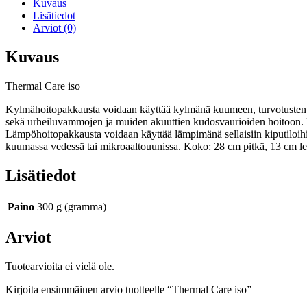
Kuvaus
Lisätiedot
Arviot (0)
Kuvaus
Thermal Care iso
Kylmähoitopakkausta voidaan käyttää kylmänä kuumeen, turvotusten 
sekä urheiluvammojen ja muiden akuuttien kudosvaurioiden hoitoon. Pi
Lämpöhoitopakkausta voidaan käyttää lämpimänä sellaisiin kiputiloihin,
kuumassa vedessä tai mikroaaltouunissa. Koko: 28 cm pitkä, 13 cm le
Lisätiedot
Paino
300 g (gramma)
Arviot
Tuotearvioita ei vielä ole.
Kirjoita ensimmäinen arvio tuotteelle “Thermal Care iso”