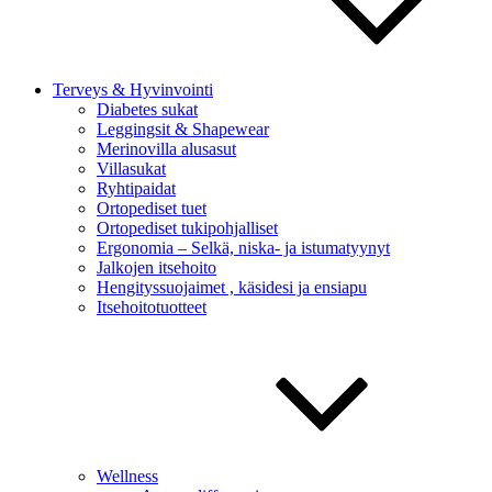
Terveys & Hyvinvointi
Diabetes sukat
Leggingsit & Shapewear
Merinovilla alusasut
Villasukat
Ryhtipaidat
Ortopediset tuet
Ortopediset tukipohjalliset
Ergonomia – Selkä, niska- ja istumatyynyt
Jalkojen itsehoito
Hengityssuojaimet , käsidesi ja ensiapu
Itsehoitotuotteet
Wellness