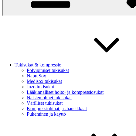
Tukisukat & kompressio
Polvipituiset tukisukat
NapraSox
Medisox tukisukat
Juzo tukisukat
Lääkinnälliset hoito- ja kompressiosukat
Naisten ohuet tukisukat
Värilliset tukisukat
Kompressiohihat ja -hansikkaat
Pukeminen ja käyttö