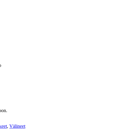
o
oon.
keet
,
Välineet