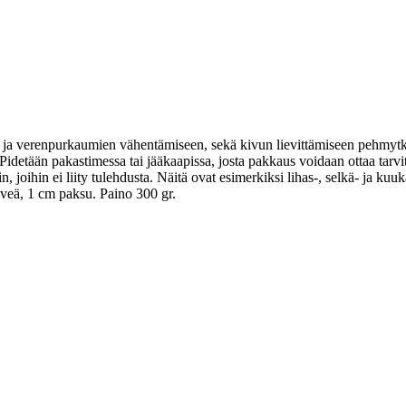
ja verenpurkaumien vähentämiseen, sekä kivun lievittämiseen pehmytk
detään pakastimessa tai jääkaapissa, josta pakkaus voidaan ottaa tarvit
 joihin ei liity tulehdusta. Näitä ovat esimerkiksi lihas-, selkä- ja ku
veä, 1 cm paksu. Paino 300 gr.