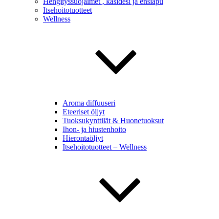
Hengityssuojaimet , käsidesi ja ensiapu
Itsehoitotuotteet
Wellness
Aroma diffuuseri
Eteeriset öljyt
Tuoksukynttilät & Huonetuoksut
Ihon- ja hiustenhoito
Hierontaöljyt
Itsehoitotuotteet – Wellness