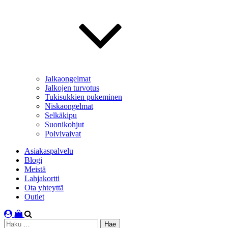
Jalkaongelmat
Jalkojen turvotus
Tukisukkien pukeminen
Niskaongelmat
Selkäkipu
Suonikohjut
Polvivaivat
Asiakaspalvelu
Blogi
Meistä
Lahjakortti
Ota yhteyttä
Outlet
Haku: