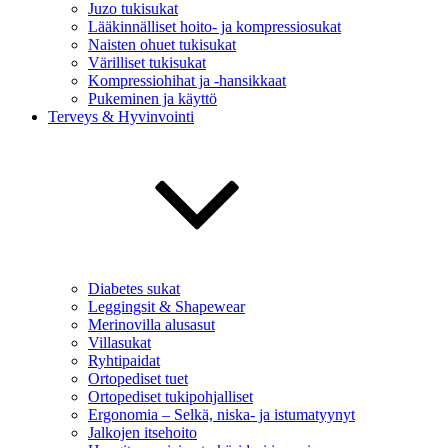
Juzo tukisukat
Lääkinnälliset hoito- ja kompressiosukat
Naisten ohuet tukisukat
Värilliset tukisukat
Kompressiohihat ja -hansikkaat
Pukeminen ja käyttö
Terveys & Hyvinvointi
Diabetes sukat
Leggingsit & Shapewear
Merinovilla alusasut
Villasukat
Ryhtipaidat
Ortopediset tuet
Ortopediset tukipohjalliset
Ergonomia – Selkä, niska- ja istumatyynyt
Jalkojen itsehoito