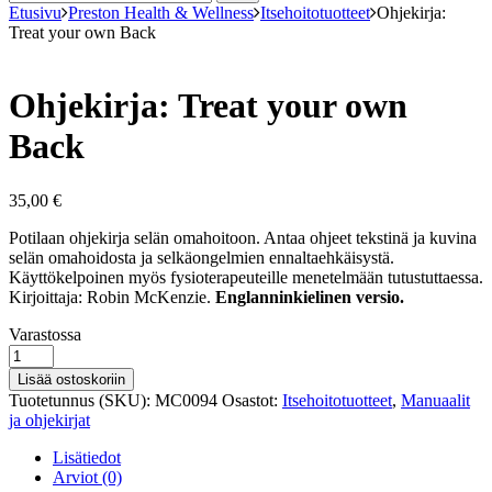
Etusivu
Preston Health & Wellness
Itsehoitotuotteet
Ohjekirja:
Treat your own Back
Ohjekirja: Treat your own
Back
35,00
€
Potilaan ohjekirja selän omahoitoon. Antaa ohjeet tekstinä ja kuvina
selän omahoidosta ja selkäongelmien ennaltaehkäisystä.
Käyttökelpoinen myös fysioterapeuteille menetelmään tutustuttaessa.
Kirjoittaja: Robin McKenzie.
Englanninkielinen versio.
Varastosaldo
Varastossa
Ohjekirja:
Treat
Lisää ostoskoriin
your
Tuotetunnus (SKU):
MC0094
Osastot:
Itsehoitotuotteet
,
Manuaalit
own
ja ohjekirjat
Back
määrä
Lisätiedot
Arviot (0)