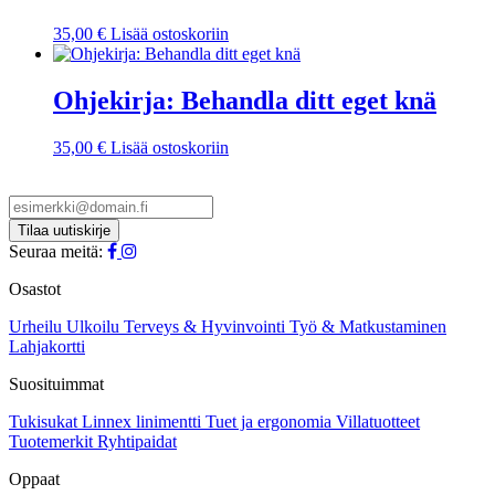
35,00
€
Lisää ostoskoriin
Ohjekirja: Behandla ditt eget knä
35,00
€
Lisää ostoskoriin
Seuraa meitä:
Osastot
Urheilu
Ulkoilu
Terveys & Hyvinvointi
Työ & Matkustaminen
Lahjakortti
Suosituimmat
Tukisukat
Linnex linimentti
Tuet ja ergonomia
Villatuotteet
Tuotemerkit
Ryhtipaidat
Oppaat