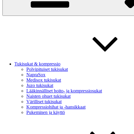
Tukisukat & kompressio
Polvipituiset tukisukat
NapraSox
Medisox tukisukat
Juzo tukisukat
Lääkinnälliset hoito- ja kompressiosukat
Naisten ohuet tukisukat
Värilliset tukisukat
Kompressiohihat ja -hansikkaat
Pukeminen ja käyttö