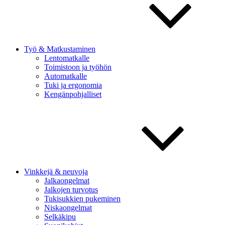
Työ & Matkustaminen
Lentomatkalle
Toimistoon ja työhön
Automatkalle
Tuki ja ergonomia
Kengänpohjalliset
Vinkkejä & neuvoja
Jalkaongelmat
Jalkojen turvotus
Tukisukkien pukeminen
Niskaongelmat
Selkäkipu