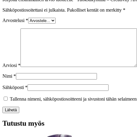
Sähköpostiosoitettasi ei julkaista.
Pakolliset kentät on merkitty
*
Arvostelusi
*
Arviosi
*
Nimi
*
Sähköposti
*
Tallenna nimeni, sähköpostiosoitteeni ja sivustoni tähän selaimee
Lähetä
Tutustu myös