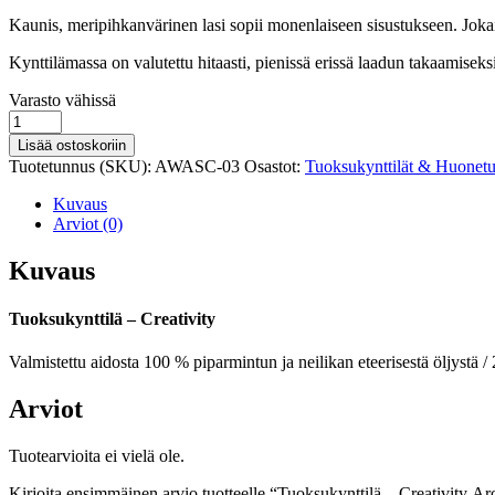
Kaunis, meripihkanvärinen lasi sopii monenlaiseen sisustukseen. Jokain
Kynttilämassa on valutettu hitaasti, pienissä erissä laadun takaamiseks
Varastosaldo
Varasto vähissä
Tuoksukynttilä
-
Lisää ostoskoriin
Creativity Aromaterapiakynttilä
Tuotetunnus (SKU):
AWASC-03
Osastot:
Tuoksukynttilät & Huonet
määrä
Kuvaus
Arviot (0)
Kuvaus
Tuoksukynttilä – Creativity
Valmistettu aidosta 100 % piparmintun ja neilikan eteerisestä öljystä /
Arviot
Tuotearvioita ei vielä ole.
Kirjoita ensimmäinen arvio tuotteelle “Tuoksukynttilä – Creativity Ar