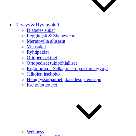
Terveys & Hyvinvointi
Diabetes sukat
Leggingsit & Shapewear
Merinovilla alusasut
Villasukat
Ryhtipaidat
Ortopediset tuet
Ortopediset tukipohjalliset
Ergonomia – Selkä, niska- ja istumatyynyt
Jalkojen itsehoito
Hengityssuojaimet , käsidesi ja ensiapu
Itsehoitotuotteet
Wellness