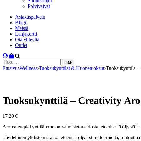
Suonikohjut
Polvivaivat
Asiakaspalvelu
Blogi
Meistä
Lahjakortti
Ota yhteyttä
Outlet
Haku:
Etusivu
Wellness
Tuoksukynttilät & Huonetuoksut
Tuoksukynttilä – 
Tuoksukynttilä – Creativity Ar
17,20
€
Aromaterapiakynttilämme on valmistettu aidosta, eteerisestä öljystä ja 
Täydellinen yhdistelmä aitoa eteeristä öljyä stimuloi mieltä, rentouttaa 