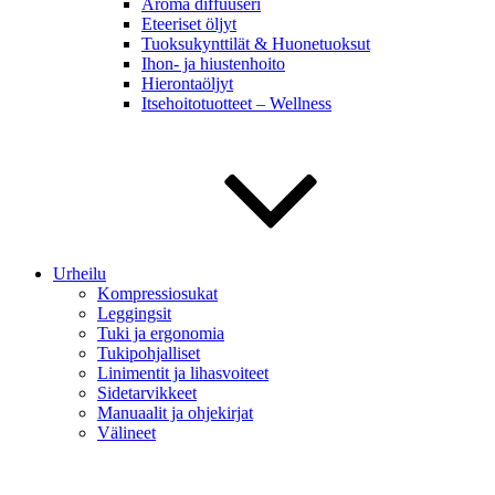
Aroma diffuuseri
Eteeriset öljyt
Tuoksukynttilät & Huonetuoksut
Ihon- ja hiustenhoito
Hierontaöljyt
Itsehoitotuotteet – Wellness
Urheilu
Kompressiosukat
Leggingsit
Tuki ja ergonomia
Tukipohjalliset
Linimentit ja lihasvoiteet
Sidetarvikkeet
Manuaalit ja ohjekirjat
Välineet