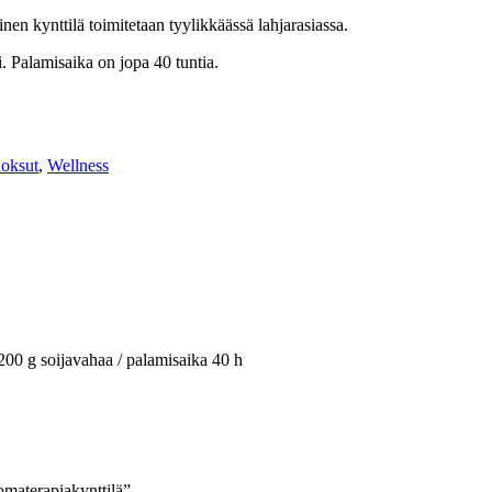
en kynttilä toimitetaan tyylikkäässä lahjarasiassa.
i. Palamisaika on jopa 40 tuntia.
uoksut
,
Wellness
 200 g soijavahaa / palamisaika 40 h
omaterapiakynttilä”