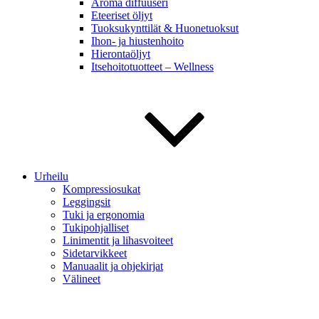
Aroma diffuuseri
Eteeriset öljyt
Tuoksukynttilät & Huonetuoksut
Ihon- ja hiustenhoito
Hierontaöljyt
Itsehoitotuotteet – Wellness
Urheilu
Kompressiosukat
Leggingsit
Tuki ja ergonomia
Tukipohjalliset
Linimentit ja lihasvoiteet
Sidetarvikkeet
Manuaalit ja ohjekirjat
Välineet