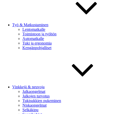
Työ & Matkustaminen
Lentomatkalle
Toimistoon ja työhön
Automatkalle
Tuki ja ergonomia
Kengänpohjalliset
Vinkkejä & neuvoja
Jalkaongelmat
Jalkojen turvotus
Tukisukkien pukeminen
Niskaongelmat
Selkäkipu