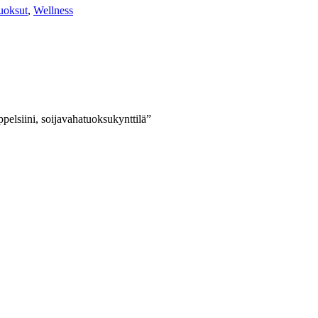
uoksut
,
Wellness
pelsiini, soijavahatuoksukynttilä”