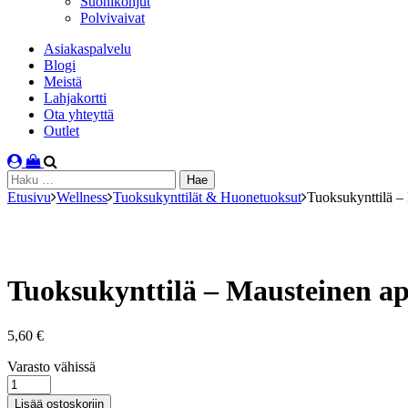
Suonikohjut
Polvivaivat
Asiakaspalvelu
Blogi
Meistä
Lahjakortti
Ota yhteyttä
Outlet
Haku:
Etusivu
Wellness
Tuoksukynttilät & Huonetuoksut
Tuoksukynttilä – 
Tuoksukynttilä – Mausteinen app
5,60
€
Varastosaldo
Varasto vähissä
Tuoksukynttilä
-
Lisää ostoskoriin