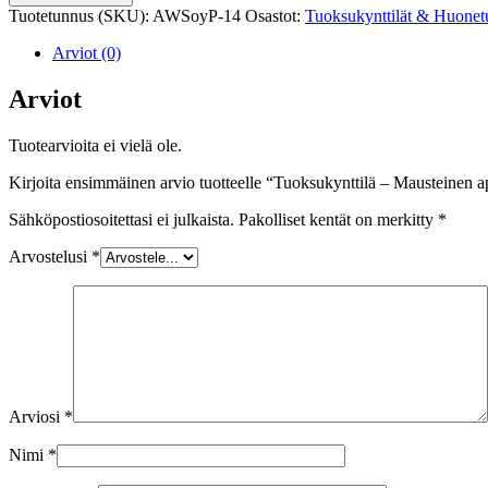
Mausteinen
Tuotetunnus (SKU):
AWSoyP-14
Osastot:
Tuoksukynttilät & Huonet
appelsiini,
soijavahatuoksukynttilä
Arviot (0)
määrä
Arviot
Tuotearvioita ei vielä ole.
Kirjoita ensimmäinen arvio tuotteelle “Tuoksukynttilä – Mausteinen ap
Sähköpostiosoitettasi ei julkaista.
Pakolliset kentät on merkitty
*
Arvostelusi
*
Arviosi
*
Nimi
*