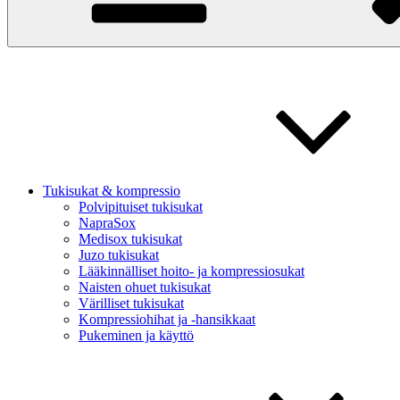
Tukisukat & kompressio
Polvipituiset tukisukat
NapraSox
Medisox tukisukat
Juzo tukisukat
Lääkinnälliset hoito- ja kompressiosukat
Naisten ohuet tukisukat
Värilliset tukisukat
Kompressiohihat ja -hansikkaat
Pukeminen ja käyttö