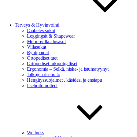
Terveys & Hyvinvointi
Diabetes sukat
Leggingsit & Shapewear
Merinovilla alusasut
Villasukat
Ryhtipaidat
Ortopediset tuet
Ortopediset tukipohjalliset
Ergonomia – Selkä, niska- ja istumatyynyt
Jalkojen itsehoito
Hengityssuojaimet , käsidesi ja ensiapu
Itsehoitotuotteet
Wellness