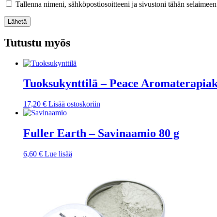
Tallenna nimeni, sähköpostiosoitteeni ja sivustoni tähän selaimee
Lähetä
Tutustu myös
Tuoksukynttilä – Peace Aromaterapiak
17,20
€
Lisää ostoskoriin
Fuller Earth – Savinaamio 80 g
6,60
€
Lue lisää