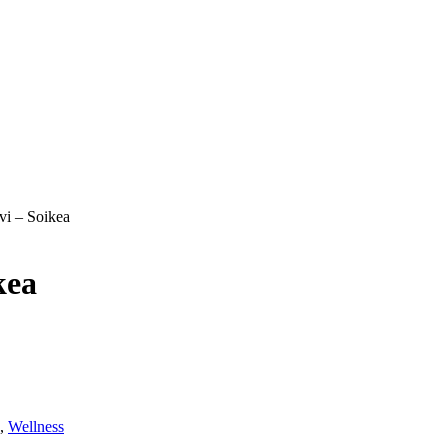
vi – Soikea
kea
,
Wellness