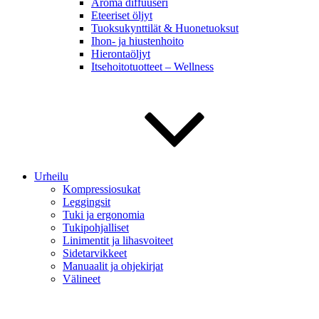
Aroma diffuuseri
Eteeriset öljyt
Tuoksukynttilät & Huonetuoksut
Ihon- ja hiustenhoito
Hierontaöljyt
Itsehoitotuotteet – Wellness
Urheilu
Kompressiosukat
Leggingsit
Tuki ja ergonomia
Tukipohjalliset
Linimentit ja lihasvoiteet
Sidetarvikkeet
Manuaalit ja ohjekirjat
Välineet