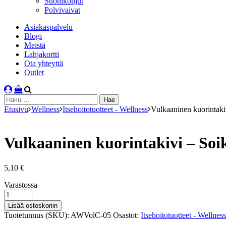
Suonikohjut
Polvivaivat
Asiakaspalvelu
Blogi
Meistä
Lahjakortti
Ota yhteyttä
Outlet
Haku:
Etusivu
Wellness
Itsehoitotuotteet - Wellness
Vulkaaninen kuorintaki
Vulkaaninen kuorintakivi – Soi
5,10
€
Varastosaldo
Varastossa
Vulkaaninen
kuorintakivi
Lisää ostoskoriin
–
Tuotetunnus (SKU):
AWVolC-05
Osastot:
Itsehoitotuotteet - Wellness
Soikea