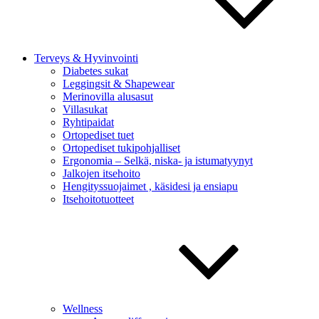
Terveys & Hyvinvointi
Diabetes sukat
Leggingsit & Shapewear
Merinovilla alusasut
Villasukat
Ryhtipaidat
Ortopediset tuet
Ortopediset tukipohjalliset
Ergonomia – Selkä, niska- ja istumatyynyt
Jalkojen itsehoito
Hengityssuojaimet , käsidesi ja ensiapu
Itsehoitotuotteet
Wellness