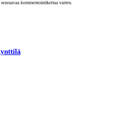
n seuraavaa kommentointikertaa varten.
ynttilä