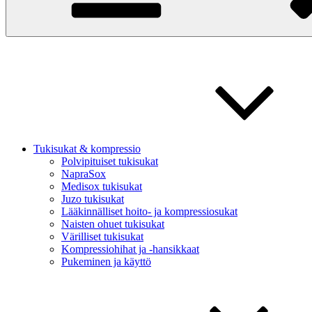
Tukisukat & kompressio
Polvipituiset tukisukat
NapraSox
Medisox tukisukat
Juzo tukisukat
Lääkinnälliset hoito- ja kompressiosukat
Naisten ohuet tukisukat
Värilliset tukisukat
Kompressiohihat ja -hansikkaat
Pukeminen ja käyttö