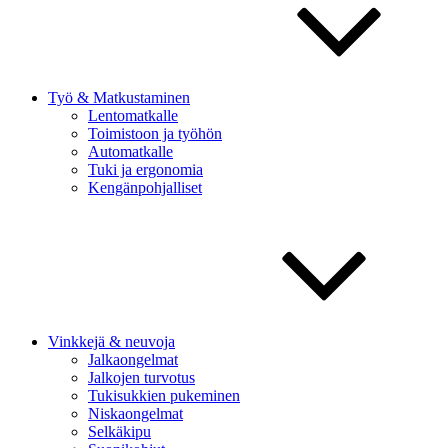
Työ & Matkustaminen
Lentomatkalle
Toimistoon ja työhön
Automatkalle
Tuki ja ergonomia
Kengänpohjalliset
Vinkkejä & neuvoja
Jalkaongelmat
Jalkojen turvotus
Tukisukkien pukeminen
Niskaongelmat
Selkäkipu