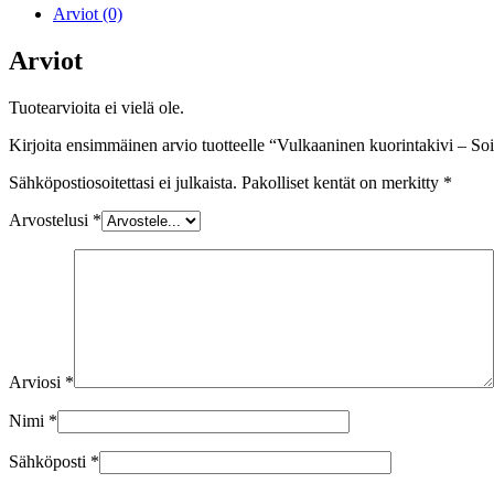
määrä
Arviot (0)
Arviot
Tuotearvioita ei vielä ole.
Kirjoita ensimmäinen arvio tuotteelle “Vulkaaninen kuorintakivi – So
Sähköpostiosoitettasi ei julkaista.
Pakolliset kentät on merkitty
*
Arvostelusi
*
Arviosi
*
Nimi
*
Sähköposti
*