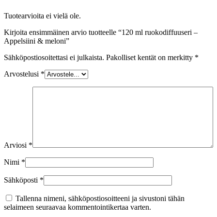
Tuotearvioita ei vielä ole.
Kirjoita ensimmäinen arvio tuotteelle “120 ml ruokodiffuuseri –
Appelsiini & meloni”
Sähköpostiosoitettasi ei julkaista.
Pakolliset kentät on merkitty
*
Arvostelusi
*
Arviosi
*
Nimi
*
Sähköposti
*
Tallenna nimeni, sähköpostiosoitteeni ja sivustoni tähän
selaimeen seuraavaa kommentointikertaa varten.