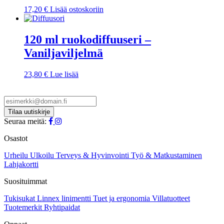
17,20
€
Lisää ostoskoriin
120 ml ruokodiffuuseri –
Vaniljaviljelmä
23,80
€
Lue lisää
Seuraa meitä:
Osastot
Urheilu
Ulkoilu
Terveys & Hyvinvointi
Työ & Matkustaminen
Lahjakortti
Suosituimmat
Tukisukat
Linnex linimentti
Tuet ja ergonomia
Villatuotteet
Tuotemerkit
Ryhtipaidat