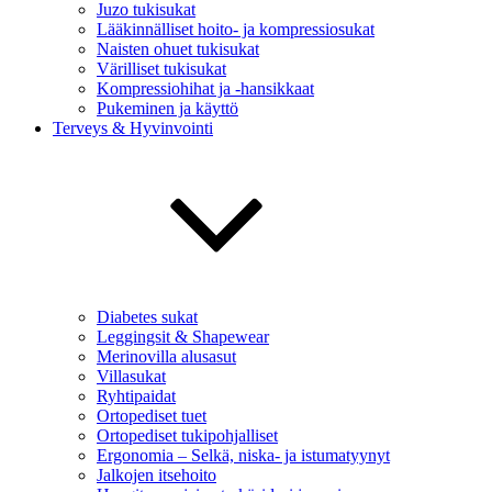
Juzo tukisukat
Lääkinnälliset hoito- ja kompressiosukat
Naisten ohuet tukisukat
Värilliset tukisukat
Kompressiohihat ja -hansikkaat
Pukeminen ja käyttö
Terveys & Hyvinvointi
Diabetes sukat
Leggingsit & Shapewear
Merinovilla alusasut
Villasukat
Ryhtipaidat
Ortopediset tuet
Ortopediset tukipohjalliset
Ergonomia – Selkä, niska- ja istumatyynyt
Jalkojen itsehoito