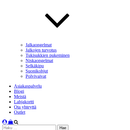
Jalkaongelmat
Jalkojen turvotus
Tukisukkien pukeminen
Niskaongelmat
Selkäkipu
Suonikohjut
Polvivaivat
Asiakaspalvelu
Blogi
Meistä
Lahjakortti
Ota yhteyttä
Outlet
Haku: