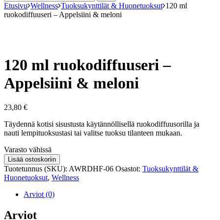
Etusivu
Wellness
Tuoksukynttilät & Huonetuoksut
120 ml
ruokodiffuuseri – Appelsiini & meloni
120 ml ruokodiffuuseri –
Appelsiini & meloni
23,80
€
Täydennä kotisi sisustusta käytännöllisellä ruokodiffuusorilla ja
nauti lempituoksustasi tai valitse tuoksu tilanteen mukaan.
Varastosaldo
Varasto vähissä
120
Lisää ostoskoriin
ml
Tuotetunnus (SKU):
AWRDHF-06
Osastot:
Tuoksukynttilät &
ruokodiffuuseri
Huonetuoksut
,
Wellness
–
Appelsiini
Arviot (0)
&
meloni
Arviot
määrä