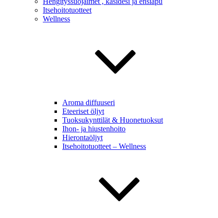
Hengityssuojaimet , käsidesi ja ensiapu
Itsehoitotuotteet
Wellness
Aroma diffuuseri
Eteeriset öljyt
Tuoksukynttilät & Huonetuoksut
Ihon- ja hiustenhoito
Hierontaöljyt
Itsehoitotuotteet – Wellness