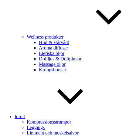
Wellness produkter
Hud & Hårvård
Aroma diffuser
Eteriska oljor
Doftljus & Doftpinnar
Massage oljor
Kroppsborstar
Idrott
Kompressionsstrumpor
Leggings
Liniment och muskelsalvor