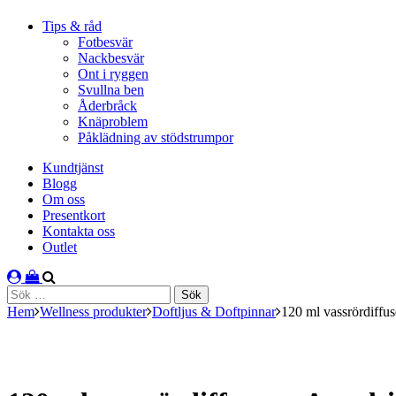
Tips & råd
Fotbesvär
Nackbesvär
Ont i ryggen
Svullna ben
Åderbråck
Knäproblem
Påklädning av stödstrumpor
Kundtjänst
Blogg
Om oss
Presentkort
Kontakta oss
Outlet
Sök
efter:
Hem
Wellness produkter
Doftljus & Doftpinnar
120 ml vassrördiffu