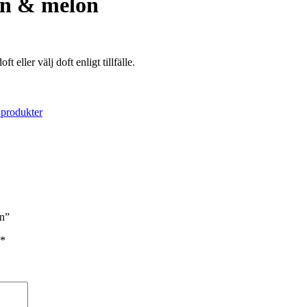
sin & melon
 eller välj doft enligt tillfälle.
 produkter
on”
*