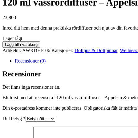
120 ml vassrördiffuser – Appel
23,80
€
Inred ditt hem med denna praktiska rördiffuser och njut av din favoritdoft
lager
Lager lågt
saldo
120
Lägg till i varukorg
ml
Artikelnr:
AWRDHF-06
Kategorier:
Doftljus & Doftpinnar
,
Wellness
vassrördiffuser
-
Recensioner (0)
Appelsin
&
Recensioner
melon
mängd
Det finns inga recensioner än.
Bli först med att recensera ”120 ml vassrördiffuser – Appelsin & mel
Din e-postadress kommer inte publiceras.
Obligatoriska fält är märkta
Ditt betyg
*