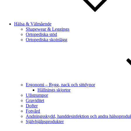
Hälsa & Välmående
Shapewear & Leggings
Ortopediska stöd
Ortopediska skoinlägg
Ergonomi – Rygg, nack och sittdynor
Hållnings skjortor
Ullstrumpor
Graviditet
Dofter
Fotvård
Andningsskydd, handdesinfektion och andra hälsoproduk
Självhjälpsprodukter