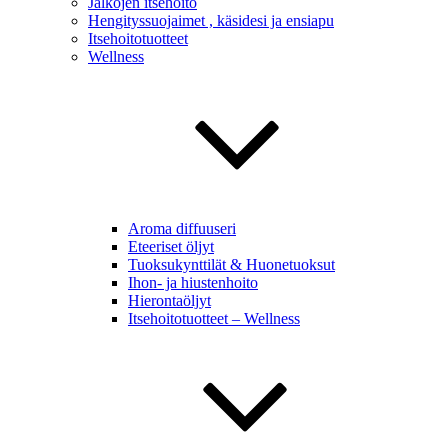
Jalkojen itsehoito
Hengityssuojaimet , käsidesi ja ensiapu
Itsehoitotuotteet
Wellness
Aroma diffuuseri
Eteeriset öljyt
Tuoksukynttilät & Huonetuoksut
Ihon- ja hiustenhoito
Hierontaöljyt
Itsehoitotuotteet – Wellness