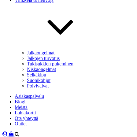
Vinkkejä & neuvoja
Jalkaongelmat
Jalkojen turvotus
Tukisukkien pukeminen
Niskaongelmat
Selkäkipu
Suonikohjut
Polvivaivat
Asiakaspalvelu
Blogi
Meistä
Lahjakortti
Ota yhteyttä
Outlet