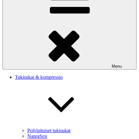
Menu
Tukisukat & kompressio
Polvipituiset tukisukat
NapraSox