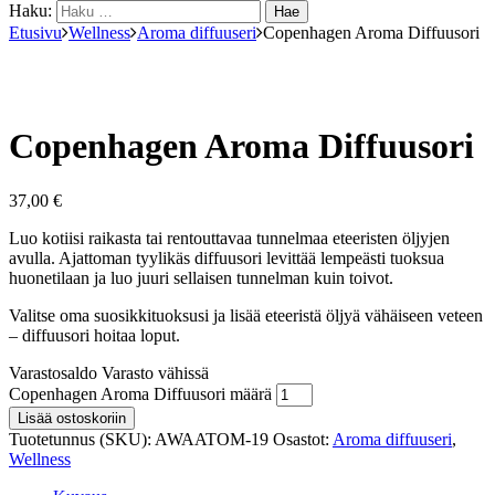
Haku:
Etusivu
Wellness
Aroma diffuuseri
Copenhagen Aroma Diffuusori
Copenhagen Aroma Diffuusori
37,00
€
Luo kotiisi raikasta tai rentouttavaa tunnelmaa eteeristen öljyjen
avulla. Ajattoman tyylikäs diffuusori levittää lempeästi tuoksua
huonetilaan ja luo juuri sellaisen tunnelman kuin toivot.
Valitse oma suosikkituoksusi ja lisää eteeristä öljyä vähäiseen veteen
– diffuusori hoitaa loput.
Varastosaldo
Varasto vähissä
Copenhagen Aroma Diffuusori määrä
Lisää ostoskoriin
Tuotetunnus (SKU):
AWAATOM-19
Osastot:
Aroma diffuuseri
,
Wellness