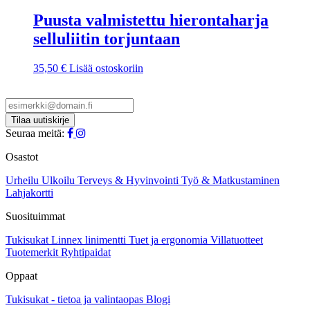
Puusta valmistettu hierontaharja
selluliitin torjuntaan
35,50
€
Lisää ostoskoriin
Seuraa meitä:
Osastot
Urheilu
Ulkoilu
Terveys & Hyvinvointi
Työ & Matkustaminen
Lahjakortti
Suosituimmat
Tukisukat
Linnex linimentti
Tuet ja ergonomia
Villatuotteet
Tuotemerkit
Ryhtipaidat
Oppaat
Tukisukat - tietoa ja valintaopas
Blogi