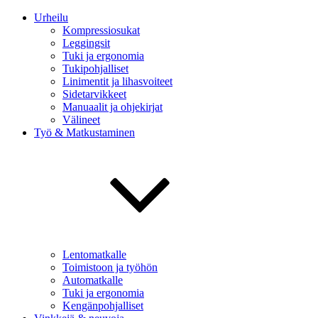
Urheilu
Kompressiosukat
Leggingsit
Tuki ja ergonomia
Tukipohjalliset
Linimentit ja lihasvoiteet
Sidetarvikkeet
Manuaalit ja ohjekirjat
Välineet
Työ & Matkustaminen
Lentomatkalle
Toimistoon ja työhön
Automatkalle
Tuki ja ergonomia
Kengänpohjalliset