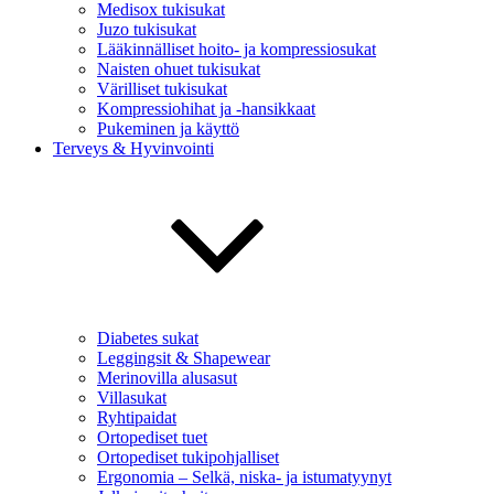
Medisox tukisukat
Juzo tukisukat
Lääkinnälliset hoito- ja kompressiosukat
Naisten ohuet tukisukat
Värilliset tukisukat
Kompressiohihat ja -hansikkaat
Pukeminen ja käyttö
Terveys & Hyvinvointi
Diabetes sukat
Leggingsit & Shapewear
Merinovilla alusasut
Villasukat
Ryhtipaidat
Ortopediset tuet
Ortopediset tukipohjalliset
Ergonomia – Selkä, niska- ja istumatyynyt