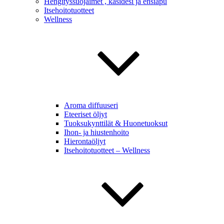
Hengityssuojaimet , käsidesi ja ensiapu
Itsehoitotuotteet
Wellness
Aroma diffuuseri
Eteeriset öljyt
Tuoksukynttilät & Huonetuoksut
Ihon- ja hiustenhoito
Hierontaöljyt
Itsehoitotuotteet – Wellness