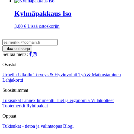
hinta
hinta
oli:
on:
20,20 €.
13,00 €.
Kylmäpakkaus Iso
3,00
€
Lisää ostoskoriin
Seuraa meitä:
Osastot
Urheilu
Ulkoilu
Terveys & Hyvinvointi
Työ & Matkustaminen
Lahjakortti
Suosituimmat
Tukisukat
Linnex linimentti
Tuet ja ergonomia
Villatuotteet
Tuotemerkit
Ryhtipaidat
Oppaat
Tukisukat - tietoa ja valintaopas
Blogi