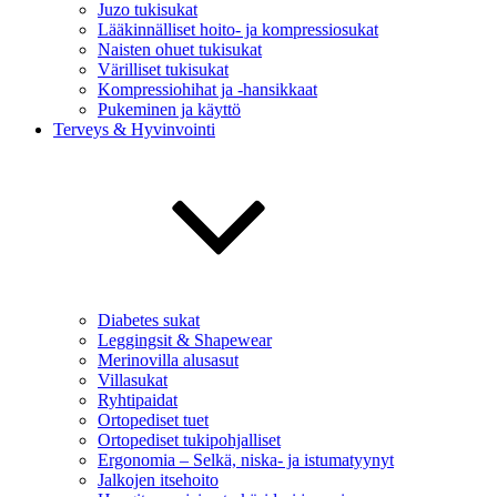
Juzo tukisukat
Lääkinnälliset hoito- ja kompressiosukat
Naisten ohuet tukisukat
Värilliset tukisukat
Kompressiohihat ja -hansikkaat
Pukeminen ja käyttö
Terveys & Hyvinvointi
Diabetes sukat
Leggingsit & Shapewear
Merinovilla alusasut
Villasukat
Ryhtipaidat
Ortopediset tuet
Ortopediset tukipohjalliset
Ergonomia – Selkä, niska- ja istumatyynyt
Jalkojen itsehoito