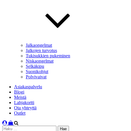
Jalkaongelmat
Jalkojen turvotus
Tukisukkien pukeminen
Niskaongelmat
Selkäkipu
Suonikohjut
Polvivaivat
Asiakaspalvelu
Blogi
Meistä
Lahjakortti
Ota yhteyttä
Outlet
Haku: