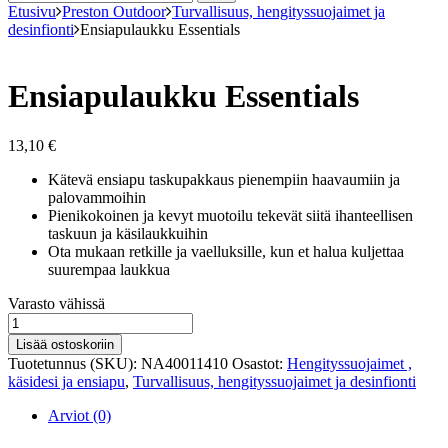
Etusivu
Preston Outdoor
Turvallisuus, hengityssuojaimet ja
desinfionti
Ensiapulaukku Essentials
Ensiapulaukku Essentials
13,10
€
Kätevä ensiapu taskupakkaus pienempiin haavaumiin ja
palovammoihin
Pienikokoinen ja kevyt muotoilu tekevät siitä ihanteellisen
taskuun ja käsilaukkuihin
Ota mukaan retkille ja vaelluksille, kun et halua kuljettaa
suurempaa laukkua
Varastosaldo
Varasto vähissä
Ensiapulaukku
Essentials
Lisää ostoskoriin
määrä
Tuotetunnus (SKU):
NA40011410
Osastot:
Hengityssuojaimet ,
käsidesi ja ensiapu
,
Turvallisuus, hengityssuojaimet ja desinfionti
Arviot (0)