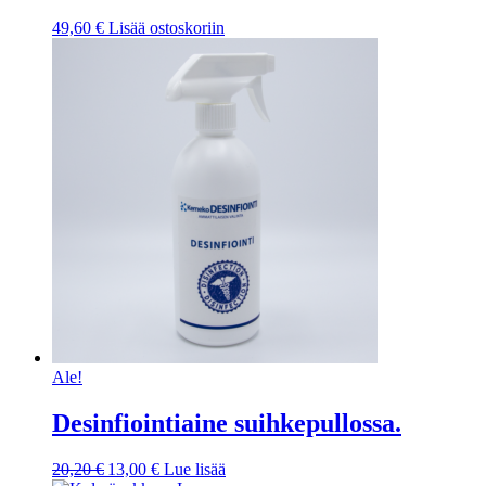
49,60
€
Lisää ostoskoriin
Ale!
Desinfiointiaine suihkepullossa.
Alkuperäinen
Nykyinen
20,20
€
13,00
€
Lue lisää