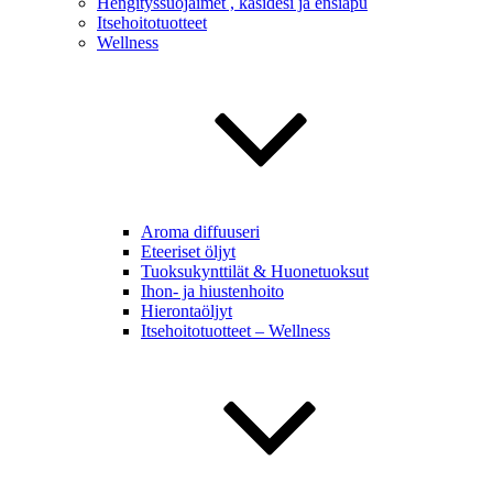
Hengityssuojaimet , käsidesi ja ensiapu
Itsehoitotuotteet
Wellness
Aroma diffuuseri
Eteeriset öljyt
Tuoksukynttilät & Huonetuoksut
Ihon- ja hiustenhoito
Hierontaöljyt
Itsehoitotuotteet – Wellness