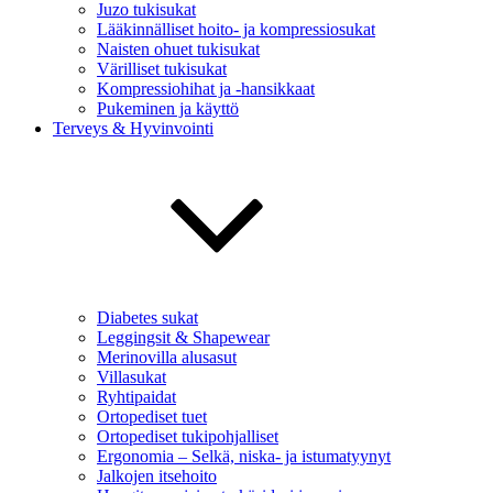
Juzo tukisukat
Lääkinnälliset hoito- ja kompressiosukat
Naisten ohuet tukisukat
Värilliset tukisukat
Kompressiohihat ja -hansikkaat
Pukeminen ja käyttö
Terveys & Hyvinvointi
Diabetes sukat
Leggingsit & Shapewear
Merinovilla alusasut
Villasukat
Ryhtipaidat
Ortopediset tuet
Ortopediset tukipohjalliset
Ergonomia – Selkä, niska- ja istumatyynyt
Jalkojen itsehoito