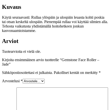
Kuvaus
Käytä seuraavasti: Rullaa ylöspäin ja ulospäin leuasta kohti poskia
tai otsan keskeltä ulospäin. Pienempää rullaa voi käyttää silmien alla.
Tehosta vaikutusta yhdistämällä hoitohetkeen jonkun
kasvonaamioistamme.
Arviot
Tuotearvioita ei vielä ole.
Kirjoita ensimmäinen arvio tuotteelle “Gemstone Face Roller –
Jade”
Sähköpostiosoitettasi ei julkaista.
Pakolliset kentät on merkitty
*
Arvostelusi
*