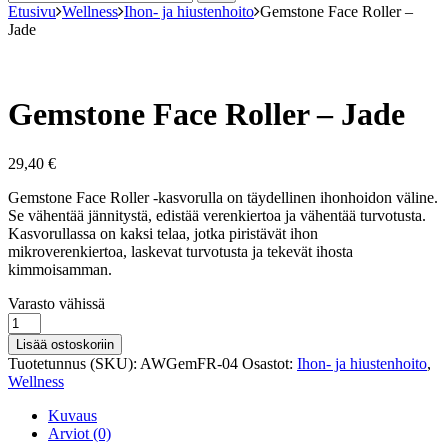
Etusivu
Wellness
Ihon- ja hiustenhoito
Gemstone Face Roller –
Jade
Gemstone Face Roller – Jade
29,40
€
Gemstone Face Roller -kasvorulla on täydellinen ihonhoidon väline.
Se vähentää jännitystä, edistää verenkiertoa ja vähentää turvotusta.
Kasvorullassa on kaksi telaa, jotka piristävät ihon
mikroverenkiertoa, laskevat turvotusta ja tekevät ihosta
kimmoisamman.
Varastosaldo
Varasto vähissä
Gemstone
Face
Lisää ostoskoriin
Roller
Tuotetunnus (SKU):
AWGemFR-04
Osastot:
Ihon- ja hiustenhoito
,
-
Wellness
Jade
määrä
Kuvaus
Arviot (0)