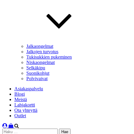
Jalkaongelmat
Jalkojen turvotus
Tukisukkien pukeminen
Niskaongelmat
Selkäkipu
Suonikohjut
Polvivaivat
Asiakaspalvelu
Blogi
Meistä
Lahjakortti
Ota yhteyttä
Outlet
Haku: