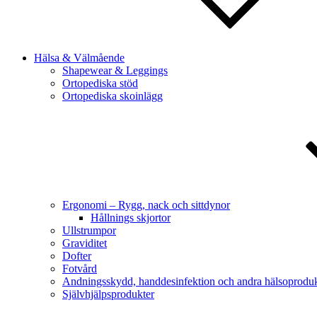
Hälsa & Välmående
Shapewear & Leggings
Ortopediska stöd
Ortopediska skoinlägg
Ergonomi – Rygg, nack och sittdynor
Hållnings skjortor
Ullstrumpor
Graviditet
Dofter
Fotvård
Andningsskydd, handdesinfektion och andra hälsoproduk
Självhjälpsprodukter