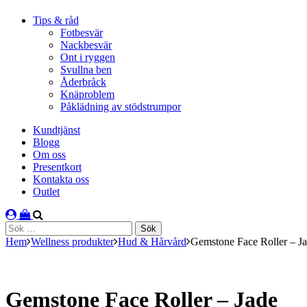
Tips & råd
Fotbesvär
Nackbesvär
Ont i ryggen
Svullna ben
Åderbråck
Knäproblem
Påklädning av stödstrumpor
Kundtjänst
Blogg
Om oss
Presentkort
Kontakta oss
Outlet
Sök
efter:
Hem
Wellness produkter
Hud & Hårvård
Gemstone Face Roller – J
Gemstone Face Roller – Jade