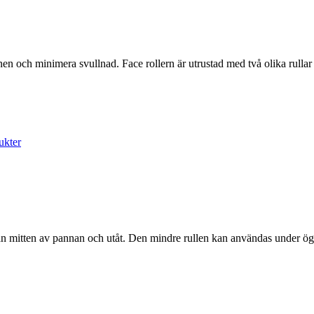
onen och minimera svullnad. Face rollern är utrustad med två olika rull
ukter
från mitten av pannan och utåt. Den mindre rullen kan användas under ö