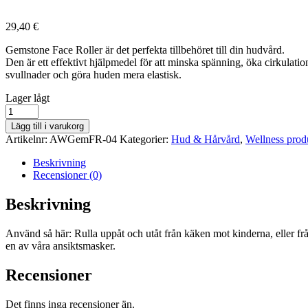
29,40
€
Gemstone Face Roller är det perfekta tillbehöret till din hudvård.
Den är ett effektivt hjälpmedel för att minska spänning, öka cirkulati
svullnader och göra huden mera elastisk.
lager
Lager lågt
saldo
Gemstone
Face
Lägg till i varukorg
Roller
Artikelnr:
AWGemFR-04
Kategorier:
Hud & Hårvård
,
Wellness prod
-
Jade
Beskrivning
mängd
Recensioner (0)
Beskrivning
Använd så här: Rulla uppåt och utåt från käken mot kinderna, eller 
en av våra ansiktsmasker.
Recensioner
Det finns inga recensioner än.