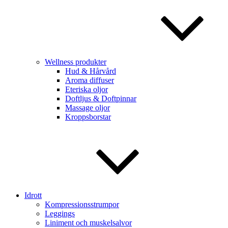
Wellness produkter
Hud & Hårvård
Aroma diffuser
Eteriska oljor
Doftljus & Doftpinnar
Massage oljor
Kroppsborstar
Idrott
Kompressionsstrumpor
Leggings
Liniment och muskelsalvor