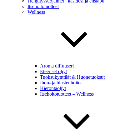
Hengityssuojaimet , käsidesi ja ensiapu
Itsehoitotuotteet
Wellness
Aroma diffuuseri
Eteeriset öljyt
Tuoksukynttilät & Huonetuoksut
Ihon- ja hiustenhoito
Hierontaöljyt
Itsehoitotuotteet – Wellness