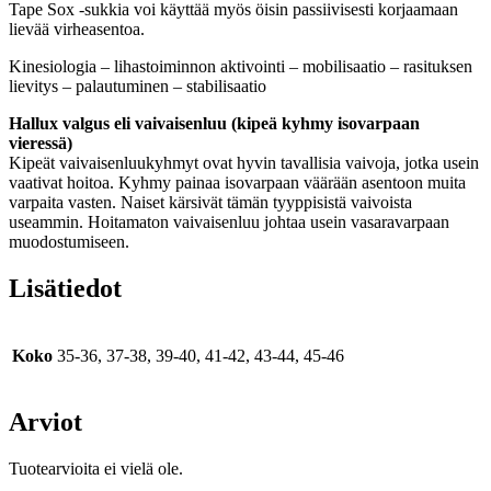
Tape Sox -sukkia voi käyttää myös öisin passiivisesti korjaamaan
lievää virheasentoa.
Kinesiologia – lihastoiminnon aktivointi – mobilisaatio – rasituksen
lievitys – palautuminen – stabilisaatio
Hallux valgus eli vaivaisenluu (kipeä kyhmy isovarpaan
vieressä)
Kipeät vaivaisenluukyhmyt ovat hyvin tavallisia vaivoja, jotka usein
vaativat hoitoa. Kyhmy painaa isovarpaan väärään asentoon muita
varpaita vasten. Naiset kärsivät tämän tyyppisistä vaivoista
useammin. Hoitamaton vaivaisenluu johtaa usein vasaravarpaan
muodostumiseen.
Lisätiedot
Koko
35-36, 37-38, 39-40, 41-42, 43-44, 45-46
Arviot
Tuotearvioita ei vielä ole.