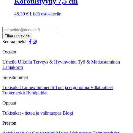
Korotustyyny 7,5 cm
45,30
€
Lisää ostoskoriin
Seuraa meitä:
Osastot
Urheilu
Ulkoilu
Terveys & Hyvinvointi
Työ & Matkustaminen
Lahjakortti
Suosituimmat
Tukisukat
Linnex linimentti
Tuet ja ergonomia
Villatuotteet
Tuotemerkit
Ryhtipaidat
Oppaat
Tukisukat - tietoa ja valintaopas
Blogi
Preston