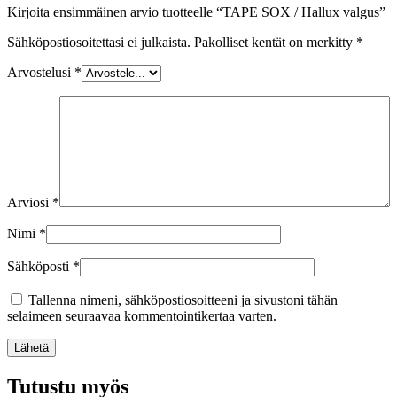
Kirjoita ensimmäinen arvio tuotteelle “TAPE SOX / Hallux valgus”
Sähköpostiosoitettasi ei julkaista.
Pakolliset kentät on merkitty
*
Arvostelusi
*
Arviosi
*
Nimi
*
Sähköposti
*
Tallenna nimeni, sähköpostiosoitteeni ja sivustoni tähän
selaimeen seuraavaa kommentointikertaa varten.
Lähetä
Tutustu myös