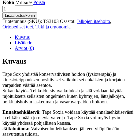
Koko
Poista
TAPE
SOX
Lisää ostoskoriin
/
Tuotetunnus (SKU):
TS3103
Osastot:
Jalkojen itsehoito
,
Hallux
Ortopediset tuet
,
Tuki ja ergonomia
valgus
määrä
Kuvaus
Lisätiedot
Arviot (0)
Kuvaus
Tape Sox yhdistää konservatiivisen hoidon (fysioterapia) ja
kinesioteippauksen positiiviset vaikutukset ehkäisten ja korjaten
varpaiden väärää asentoa.
Sukan käytöstä ei koidu sivuvaikutuksia ja sitä voidaan käyttää
rajoituksetta sellaisten ongelmien kuten kyhmyjen, lättäjalkojen,
poikittaisholvin laskeuman ja vasaravarpaiden hoitoon.
Ennaltaehkäisevä:
Tape Soxia voidaan käyttää ennaltaehkäisevästi
ja ehkäisemään jo olevia vaivoja. Tape Soxia voi myös hyvin
käyttää yhdessä pohjallisten kanssa.
Jälkihoitona:
Vaivaisenluuleikkauksen jälkeen ylläpitämään
saavutettua tulosta.