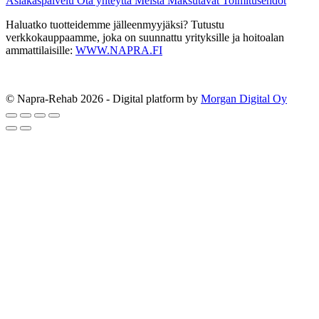
Asiakaspalvelu
Ota yhteyttä
Meistä
Maksutavat
Toimitusehdot
Haluatko tuotteidemme jälleenmyyjäksi? Tutustu
verkkokauppaamme, joka on suunnattu yrityksille ja hoitoalan
ammattilaisille:
WWW.NAPRA.FI
© Napra-Rehab 2026 - Digital platform by
Morgan Digital Oy