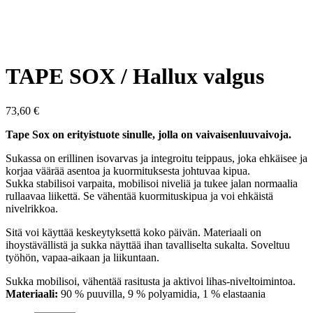
TAPE SOX / Hallux valgus
73,60
€
Tape Sox on erityistuote sinulle, jolla on vaivaisenluuvaivoja.
Sukassa on erillinen isovarvas ja integroitu teippaus, joka ehkäisee ja
korjaa väärää asentoa ja kuormituksesta johtuvaa kipua.
Sukka stabilisoi varpaita, mobilisoi niveliä ja tukee jalan normaalia
rullaavaa liikettä. Se vähentää kuormituskipua ja voi ehkäistä
nivelrikkoa.
Sitä voi käyttää keskeytyksettä koko päivän. Materiaali on
ihoystävällistä ja sukka näyttää ihan tavalliselta sukalta. Soveltuu
työhön, vapaa-aikaan ja liikuntaan.
Sukka mobilisoi, vähentää rasitusta ja aktivoi lihas-niveltoimintoa.
Materiaali:
90 % puuvilla, 9 % polyamidia, 1 % elastaania