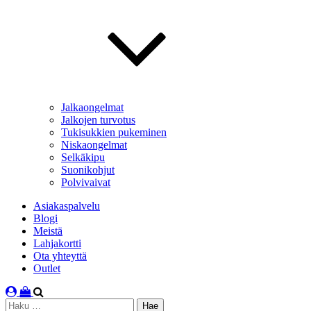
Jalkaongelmat
Jalkojen turvotus
Tukisukkien pukeminen
Niskaongelmat
Selkäkipu
Suonikohjut
Polvivaivat
Asiakaspalvelu
Blogi
Meistä
Lahjakortti
Ota yhteyttä
Outlet
Haku: