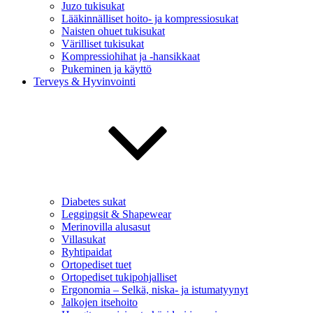
Juzo tukisukat
Lääkinnälliset hoito- ja kompressiosukat
Naisten ohuet tukisukat
Värilliset tukisukat
Kompressiohihat ja -hansikkaat
Pukeminen ja käyttö
Terveys & Hyvinvointi
Diabetes sukat
Leggingsit & Shapewear
Merinovilla alusasut
Villasukat
Ryhtipaidat
Ortopediset tuet
Ortopediset tukipohjalliset
Ergonomia – Selkä, niska- ja istumatyynyt
Jalkojen itsehoito