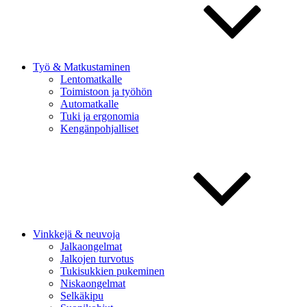
Työ & Matkustaminen
Lentomatkalle
Toimistoon ja työhön
Automatkalle
Tuki ja ergonomia
Kengänpohjalliset
Vinkkejä & neuvoja
Jalkaongelmat
Jalkojen turvotus
Tukisukkien pukeminen
Niskaongelmat
Selkäkipu