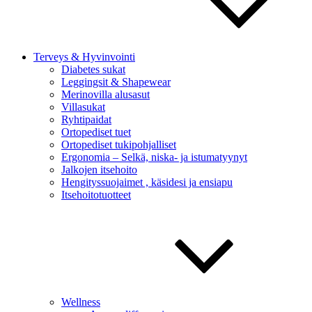
Terveys & Hyvinvointi
Diabetes sukat
Leggingsit & Shapewear
Merinovilla alusasut
Villasukat
Ryhtipaidat
Ortopediset tuet
Ortopediset tukipohjalliset
Ergonomia – Selkä, niska- ja istumatyynyt
Jalkojen itsehoito
Hengityssuojaimet , käsidesi ja ensiapu
Itsehoitotuotteet
Wellness