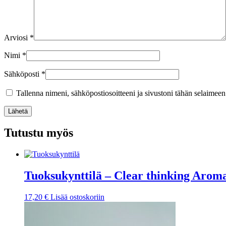
Arviosi
*
Nimi
*
Sähköposti
*
Tallenna nimeni, sähköpostiosoitteeni ja sivustoni tähän selaimee
Lähetä
Tutustu myös
Tuoksukynttilä – Clear thinking Aroma
17,20
€
Lisää ostoskoriin