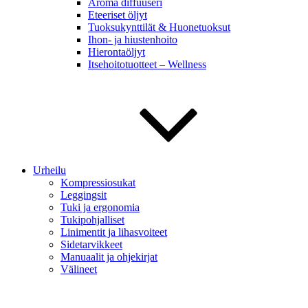
Aroma diffuuseri
Eteeriset öljyt
Tuoksukynttilät & Huonetuoksut
Ihon- ja hiustenhoito
Hierontaöljyt
Itsehoitotuotteet – Wellness
Urheilu
Kompressiosukat
Leggingsit
Tuki ja ergonomia
Tukipohjalliset
Linimentit ja lihasvoiteet
Sidetarvikkeet
Manuaalit ja ohjekirjat
Välineet