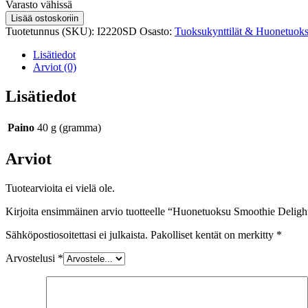
Varastosaldo
Varasto vähissä
Huonetuoksu
Lisää ostoskoriin
Smoothie
Tuotetunnus (SKU):
I2220SD
Osasto:
Tuoksukynttilät & Huonetuoks
Delight
määrä
Lisätiedot
Arviot (0)
Lisätiedot
Paino
40 g (gramma)
Arviot
Tuotearvioita ei vielä ole.
Kirjoita ensimmäinen arvio tuotteelle “Huonetuoksu Smoothie Deligh
Sähköpostiosoitettasi ei julkaista.
Pakolliset kentät on merkitty
*
Arvostelusi
*