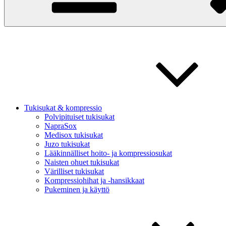
Tukisukat & kompressio
Polvipituiset tukisukat
NapraSox
Medisox tukisukat
Juzo tukisukat
Lääkinnälliset hoito- ja kompressiosukat
Naisten ohuet tukisukat
Värilliset tukisukat
Kompressiohihat ja -hansikkaat
Pukeminen ja käyttö