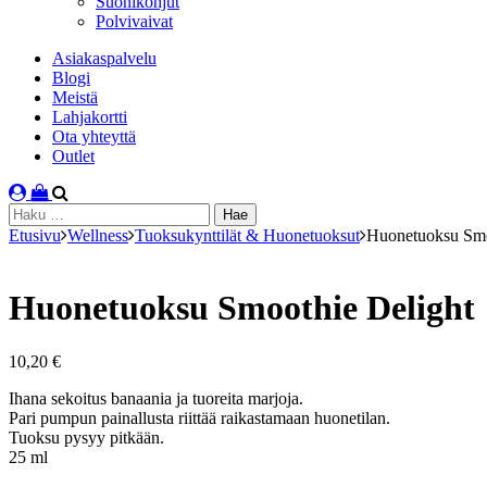
Suonikohjut
Polvivaivat
Asiakaspalvelu
Blogi
Meistä
Lahjakortti
Ota yhteyttä
Outlet
Haku:
Etusivu
Wellness
Tuoksukynttilät & Huonetuoksut
Huonetuoksu Smo
Huonetuoksu Smoothie Delight
10,20
€
Ihana sekoitus banaania ja tuoreita marjoja.
Pari pumpun painallusta riittää raikastamaan huonetilan.
Tuoksu pysyy pitkään.
25 ml