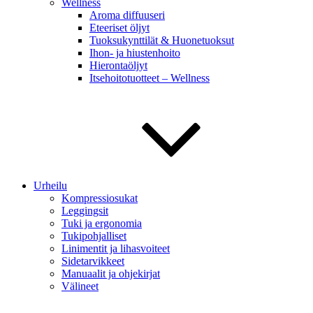
Wellness
Aroma diffuuseri
Eteeriset öljyt
Tuoksukynttilät & Huonetuoksut
Ihon- ja hiustenhoito
Hierontaöljyt
Itsehoitotuotteet – Wellness
Urheilu
Kompressiosukat
Leggingsit
Tuki ja ergonomia
Tukipohjalliset
Linimentit ja lihasvoiteet
Sidetarvikkeet
Manuaalit ja ohjekirjat
Välineet