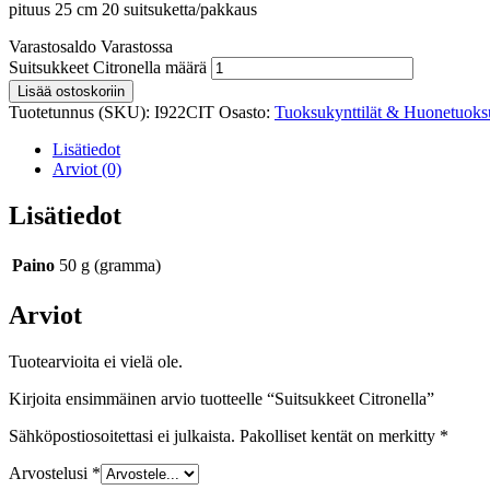
pituus 25 cm 20 suitsuketta/pakkaus
Varastosaldo
Varastossa
Suitsukkeet Citronella määrä
Lisää ostoskoriin
Tuotetunnus (SKU):
I922CIT
Osasto:
Tuoksukynttilät & Huonetuoks
Lisätiedot
Arviot (0)
Lisätiedot
Paino
50 g (gramma)
Arviot
Tuotearvioita ei vielä ole.
Kirjoita ensimmäinen arvio tuotteelle “Suitsukkeet Citronella”
Sähköpostiosoitettasi ei julkaista.
Pakolliset kentät on merkitty
*
Arvostelusi
*