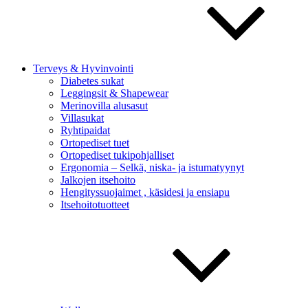
Terveys & Hyvinvointi
Diabetes sukat
Leggingsit & Shapewear
Merinovilla alusasut
Villasukat
Ryhtipaidat
Ortopediset tuet
Ortopediset tukipohjalliset
Ergonomia – Selkä, niska- ja istumatyynyt
Jalkojen itsehoito
Hengityssuojaimet , käsidesi ja ensiapu
Itsehoitotuotteet