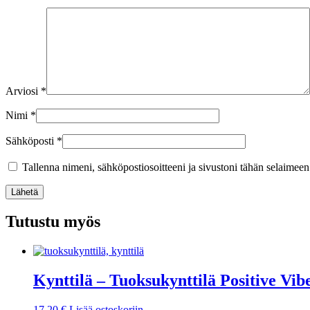
Arviosi
*
Nimi
*
Sähköposti
*
Tallenna nimeni, sähköpostiosoitteeni ja sivustoni tähän selaimee
Lähetä
Tutustu myös
Kynttilä – Tuoksukynttilä Positive Vib
17,20
€
Lisää ostoskoriin