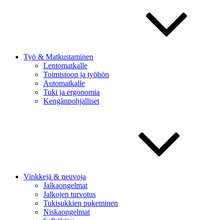
Työ & Matkustaminen
Lentomatkalle
Toimistoon ja työhön
Automatkalle
Tuki ja ergonomia
Kengänpohjalliset
Vinkkejä & neuvoja
Jalkaongelmat
Jalkojen turvotus
Tukisukkien pukeminen
Niskaongelmat