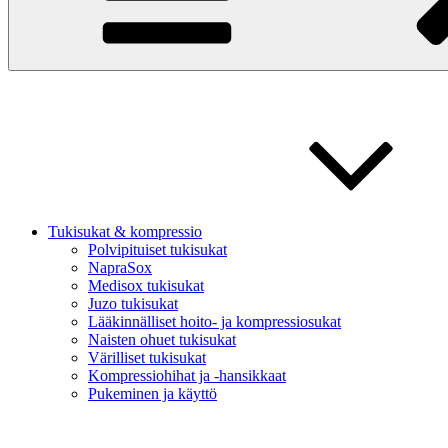
Tukisukat & kompressio
Polvipituiset tukisukat
NapraSox
Medisox tukisukat
Juzo tukisukat
Lääkinnälliset hoito- ja kompressiosukat
Naisten ohuet tukisukat
Värilliset tukisukat
Kompressiohihat ja -hansikkaat
Pukeminen ja käyttö