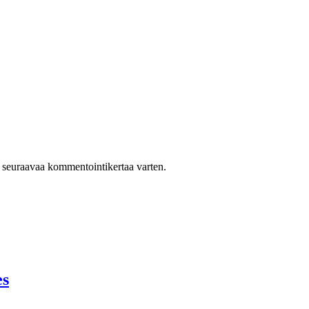
n seuraavaa kommentointikertaa varten.
es