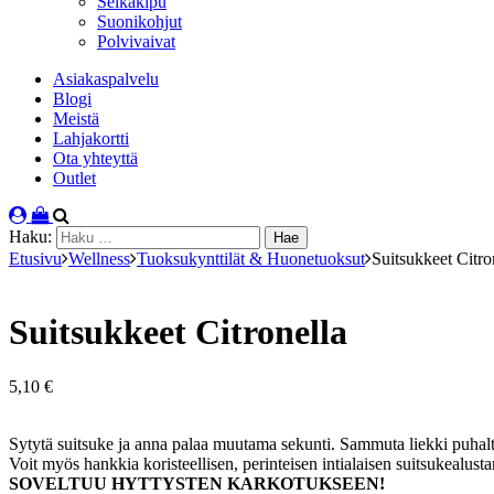
Selkäkipu
Suonikohjut
Polvivaivat
Asiakaspalvelu
Blogi
Meistä
Lahjakortti
Ota yhteyttä
Outlet
Haku:
Etusivu
Wellness
Tuoksukynttilät & Huonetuoksut
Suitsukkeet Citro
Suitsukkeet Citronella
5,10
€
Sytytä suitsuke ja anna palaa muutama sekunti. Sammuta liekki puha
Voit myös hankkia koristeellisen, perinteisen intialaisen suitsukealusta
SOVELTUU HYTTYSTEN KARKOTUKSEEN!