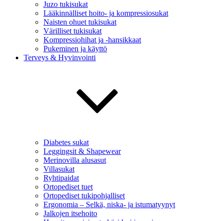
Juzo tukisukat
Lääkinnälliset hoito- ja kompressiosukat
Naisten ohuet tukisukat
Värilliset tukisukat
Kompressiohihat ja -hansikkaat
Pukeminen ja käyttö
Terveys & Hyvinvointi
Diabetes sukat
Leggingsit & Shapewear
Merinovilla alusasut
Villasukat
Ryhtipaidat
Ortopediset tuet
Ortopediset tukipohjalliset
Ergonomia – Selkä, niska- ja istumatyynyt
Jalkojen itsehoito