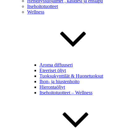
Hengityssuojaimet , käsidesi ja ensiapu
Itsehoitotuotteet
Wellness
Aroma diffuuseri
Eteeriset öljyt
Tuoksukynttilät & Huonetuoksut
Ihon- ja hiustenhoito
Hierontaöljyt
Itsehoitotuotteet – Wellness