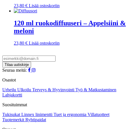
23,80
€
Lisää ostoskoriin
120 ml ruokodiffuuseri – Appelsiini &
meloni
23,80
€
Lisää ostoskoriin
Seuraa meitä:
Osastot
Urheilu
Ulkoilu
Terveys & Hyvinvointi
Työ & Matkustaminen
Lahjakortti
Suosituimmat
Tukisukat
Linnex linimentti
Tuet ja ergonomia
Villatuotteet
Tuotemerkit
Ryhtipaidat