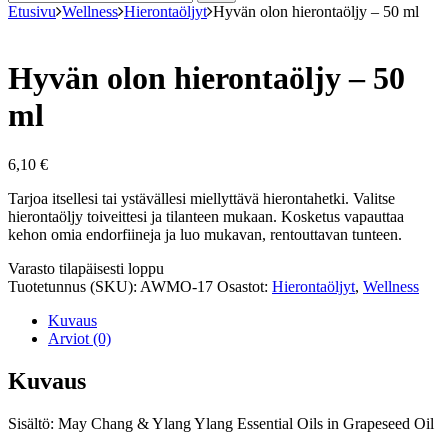
Etusivu
Wellness
Hierontaöljyt
Hyvän olon hierontaöljy – 50 ml
Hyvän olon hierontaöljy – 50
ml
6,10
€
Tarjoa itsellesi tai ystävällesi miellyttävä hierontahetki. Valitse
hierontaöljy toiveittesi ja tilanteen mukaan. Kosketus vapauttaa
kehon omia endorfiineja ja luo mukavan, rentouttavan tunteen.
Varastosaldo
Varasto tilapäisesti loppu
Tuotetunnus (SKU):
AWMO-17
Osastot:
Hierontaöljyt
,
Wellness
Kuvaus
Arviot (0)
Kuvaus
Sisältö: May Chang & Ylang Ylang Essential Oils in Grapeseed Oil