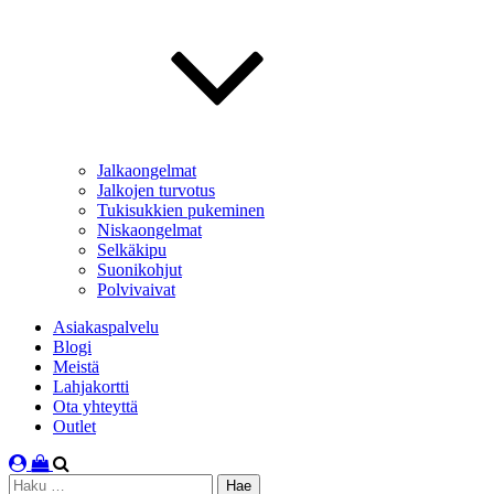
Jalkaongelmat
Jalkojen turvotus
Tukisukkien pukeminen
Niskaongelmat
Selkäkipu
Suonikohjut
Polvivaivat
Asiakaspalvelu
Blogi
Meistä
Lahjakortti
Ota yhteyttä
Outlet
Haku: