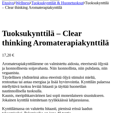
Etusivu
Wellness
Tuoksukynttilät & Huonetuoksut
Tuoksukynttilä
– Clear thinking Aromaterapiakynttilä
Tuoksukynttilä – Clear
thinking Aromaterapiakynttilä
17,20
€
Aromaterapiakynttilämme on valmistettu aidosta, eteerisestä öljystä
ja luonnollisesta soijavahasta. Niin luonnollista, niin puhdasta, niin
vegaanista.
Täydellinen yhdistelmä aitoa eteeristä öljyä stimuloi mieltä,
rentouttaa tai antaa energiaa ja lisää hyvinvointia. Kynttilän palaessa
miellyttävä tuoksu leviää hitaasti ja täyttää huonetilan
nautinnollisella tuoksulla.
Kaunis, meripihkanvärinen lasi sopii monenlaiseen sisustukseen.
Jokainen kynttilä toimitetaan tyylikkäässä lahjarasiassa.
Kynttilämassa on valutettu hitaasti, pienissä erissä laadun