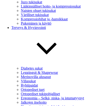
Juzo tukisukat
Lääkinnälliset hoito- ja kompressiosukat
Naisten ohuet tukisukat
Värilliset tukisukat
Kompressiohihat ja -hansikkaat
Pukeminen ja käyttö
Terveys & Hyvinvointi
Diabetes sukat
Leggingsit & Shapewear
Merinovilla alusasut
Villasukat
Ryhtipaidat
Ortopediset tuet
Ortopediset tukipohjalliset
Ergonomia – Selkä, niska- ja istumatyynyt
Jalkojen itsehoito