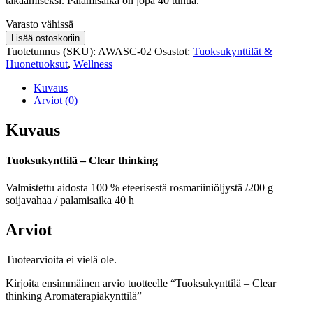
takaamiseksi. Palamisaika on jopa 40 tuntia.
Varastosaldo
Varasto vähissä
Tuoksukynttilä
Lisää ostoskoriin
–
Tuotetunnus (SKU):
AWASC-02
Osastot:
Tuoksukynttilät &
Clear
Huonetuoksut
,
Wellness
thinking
Aromaterapiakynttilä
Kuvaus
määrä
Arviot (0)
Kuvaus
Tuoksukynttilä – Clear thinking
Valmistettu aidosta 100 % eteerisestä rosmariiniöljystä /200 g
soijavahaa / palamisaika 40 h
Arviot
Tuotearvioita ei vielä ole.
Kirjoita ensimmäinen arvio tuotteelle “Tuoksukynttilä – Clear
thinking Aromaterapiakynttilä”