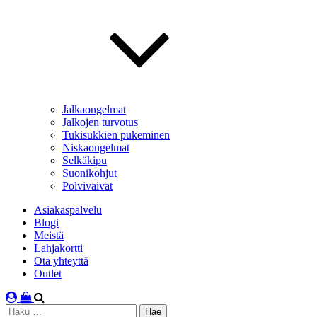
Jalkaongelmat
Jalkojen turvotus
Tukisukkien pukeminen
Niskaongelmat
Selkäkipu
Suonikohjut
Polvivaivat
Asiakaspalvelu
Blogi
Meistä
Lahjakortti
Ota yhteyttä
Outlet
Haku: