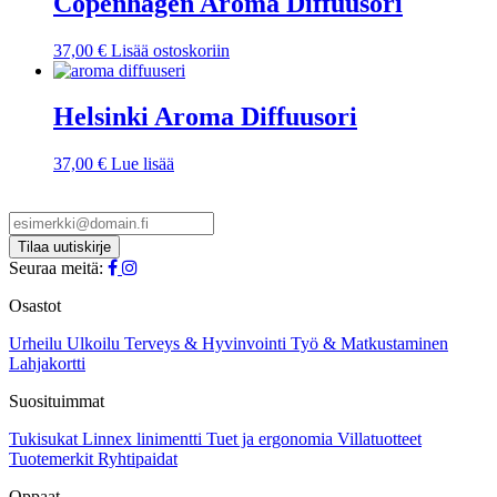
Copenhagen Aroma Diffuusori
37,00
€
Lisää ostoskoriin
Helsinki Aroma Diffuusori
37,00
€
Lue lisää
Seuraa meitä:
Osastot
Urheilu
Ulkoilu
Terveys & Hyvinvointi
Työ & Matkustaminen
Lahjakortti
Suosituimmat
Tukisukat
Linnex linimentti
Tuet ja ergonomia
Villatuotteet
Tuotemerkit
Ryhtipaidat
Oppaat