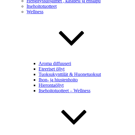
Hengityssuojaimet , käsidesi ja ensiapu
Itsehoitotuotteet
Wellness
Aroma diffuuseri
Eteeriset öljyt
Tuoksukynttilät & Huonetuoksut
Ihon- ja hiustenhoito
Hierontaöljyt
Itsehoitotuotteet – Wellness