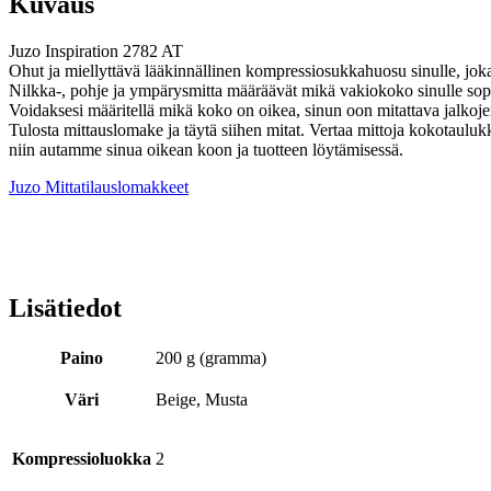
Kuvaus
Juzo Inspiration 2782 AT
Ohut ja miellyttävä lääkinnällinen kompressiosukkahuosu sinulle, joka 
Nilkka-, pohje ja ympärysmitta määräävät mikä vakiokoko sinulle sopi
Voidaksesi määritellä mikä koko on oikea, sinun oon mitattava jalko
Tulosta mittauslomake ja täytä siihen mitat. Vertaa mittoja kokotauluk
niin autamme sinua oikean koon ja tuotteen löytämisessä.
Juzo Mittatilauslomakkeet
Lisätiedot
Paino
200 g (gramma)
Väri
Beige, Musta
Kompressioluokka
2