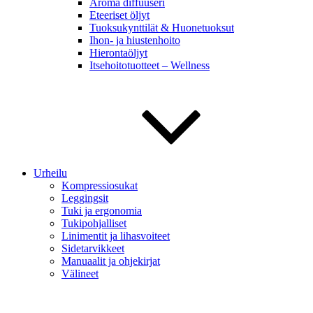
Aroma diffuuseri
Eteeriset öljyt
Tuoksukynttilät & Huonetuoksut
Ihon- ja hiustenhoito
Hierontaöljyt
Itsehoitotuotteet – Wellness
Urheilu
Kompressiosukat
Leggingsit
Tuki ja ergonomia
Tukipohjalliset
Linimentit ja lihasvoiteet
Sidetarvikkeet
Manuaalit ja ohjekirjat
Välineet