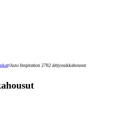
sukat
Juzo Inspiration 2782 äitiyssukkahousut
kahousut