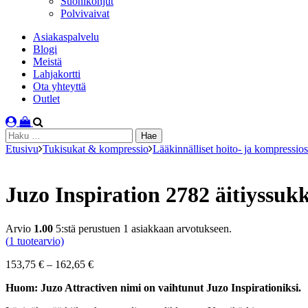
Suonikohjut
Polvivaivat
Asiakaspalvelu
Blogi
Meistä
Lahjakortti
Ota yhteyttä
Outlet
Haku:
Etusivu
Tukisukat & kompressio
Lääkinnälliset hoito- ja kompressio
Juzo Inspiration 2782 äitiyssuk
Arvio
1.00
5:stä perustuen
1
asiakkaan arvotukseen.
(
1
tuotearvio)
Hintaluokka:
153,75
€
–
162,65
€
153,75 €
Huom: Juzo Attractiven nimi on vaihtunut Juzo Inspirationiksi.
-
162,65 €