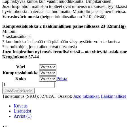
Läpinäkyvää kiiltoa kun vaadit muodikkuutta. Umpikärkinen.
Juzo Inspiration malliston tuotteet ovat nimensä mukaisesti tyylikkäästi
hyvin ohuesta materiaalista huolimatta. Muotoiltu ja elastinen liiviosa.
Varastoväri: musta
(beigen toimitusaika on 7-10 päivää)
Kompressioluokka 2 (lääkinnällinen paine nilkassa 23-32mmHg)
Milloin:
* raskausaikana
* kun luokka 1 ei enää riitä pitämään väsymystä/turvotusta kurissa
* suonikohjut, jotka aiheuttavat turvotusta
Juzo Inspiration nyt myös trendiväreissä – ota yhteyttä asiaka
Kengänkoot: 37-44
Väri
Kompressioluokka
Koko
Poista
Juzo
Inspiration
Lisää ostoskoriin
2782
Tuotetunnus (SKU):
J2782AT
Osastot:
Juzo tukisukat
,
Lääkinnälliset
äitiyssukkahousut
määrä
Kuvaus
Lisätiedot
Arviot (1)