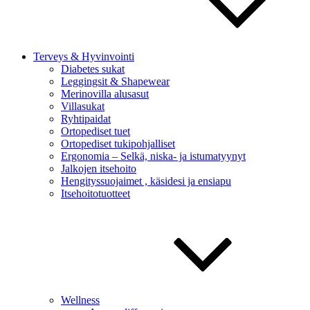
Terveys & Hyvinvointi
Diabetes sukat
Leggingsit & Shapewear
Merinovilla alusasut
Villasukat
Ryhtipaidat
Ortopediset tuet
Ortopediset tukipohjalliset
Ergonomia – Selkä, niska- ja istumatyynyt
Jalkojen itsehoito
Hengityssuojaimet , käsidesi ja ensiapu
Itsehoitotuotteet
Wellness