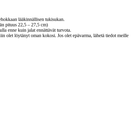
tehokkaan lääkinnällisen tukisukan.
än pituus 22,5 – 27,5 cm)
a enne kuin jalat ennättävät turvota.
in olet löytänyt oman kokosi. Jos olet epävarma, lähetä tiedot meille