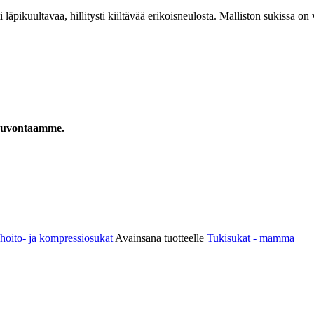
 läpikuultavaa, hillitysti kiiltävää erikoisneulosta. Malliston sukissa on 
sneuvontaamme.
 hoito- ja kompressiosukat
Avainsana tuotteelle
Tukisukat - mamma