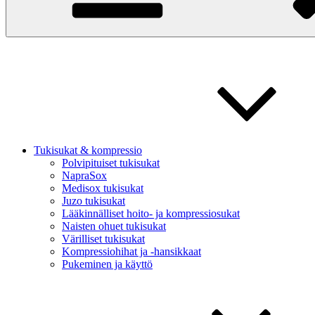
Tukisukat & kompressio
Polvipituiset tukisukat
NapraSox
Medisox tukisukat
Juzo tukisukat
Lääkinnälliset hoito- ja kompressiosukat
Naisten ohuet tukisukat
Värilliset tukisukat
Kompressiohihat ja -hansikkaat
Pukeminen ja käyttö