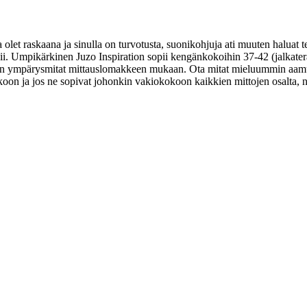
olet raskaana ja sinulla on turvotusta, suonikohjuja ati muuten haluat 
i. Umpikärkinen Juzo Inspiration sopii kengänkokoihin 37-42 (jalkater
jen ympärysmitat mittauslomakkeen mukaan. Ota mitat mieluummin aamull
koon ja jos ne sopivat johonkin vakiokokoon kaikkien mittojen osalta, ni