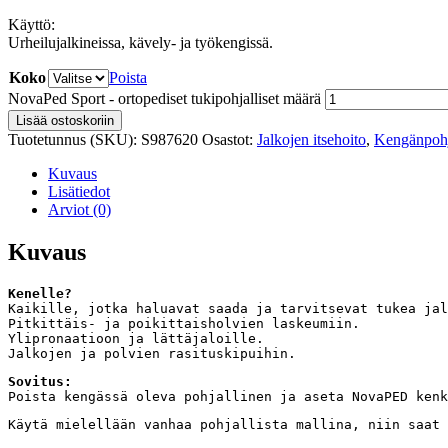
Käyttö:
Urheilujalkineissa, kävely- ja työkengissä.
Koko
Poista
NovaPed Sport - ortopediset tukipohjalliset määrä
Lisää ostoskoriin
Tuotetunnus (SKU):
S987620
Osastot:
Jalkojen itsehoito
,
Kengänpohja
Kuvaus
Lisätiedot
Arviot (0)
Kuvaus
Kenelle?
Kaikille, jotka haluavat saada ja tarvitsevat tukea jal
Pitkittäis- ja poikittaisholvien laskeumiin.

Ylipronaatioon ja lättäjaloille.

Jalkojen ja polvien rasituskipuihin.
Sovitus:
Poista kengässä oleva pohjallinen ja aseta NovaPED kenk
Käytä mielellään vanhaa pohjallista mallina, niin saat 