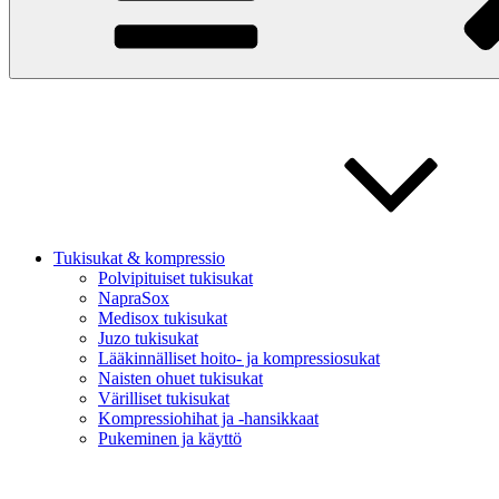
Tukisukat & kompressio
Polvipituiset tukisukat
NapraSox
Medisox tukisukat
Juzo tukisukat
Lääkinnälliset hoito- ja kompressiosukat
Naisten ohuet tukisukat
Värilliset tukisukat
Kompressiohihat ja -hansikkaat
Pukeminen ja käyttö