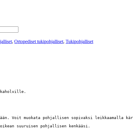
lliset
,
Ortopediset tukipohjalliset
,
Tukipohjalliset
kaholville.

ään. Voit muokata pohjallisen sopivaksi leikkaamalla kär
oikean suuruisen pohjallisen kenkääsi.