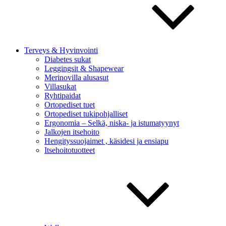
Terveys & Hyvinvointi
Diabetes sukat
Leggingsit & Shapewear
Merinovilla alusasut
Villasukat
Ryhtipaidat
Ortopediset tuet
Ortopediset tukipohjalliset
Ergonomia – Selkä, niska- ja istumatyynyt
Jalkojen itsehoito
Hengityssuojaimet , käsidesi ja ensiapu
Itsehoitotuotteet