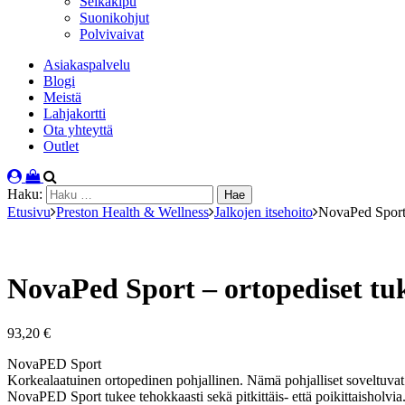
Selkäkipu
Suonikohjut
Polvivaivat
Asiakaspalvelu
Blogi
Meistä
Lahjakortti
Ota yhteyttä
Outlet
Haku:
Etusivu
Preston Health & Wellness
Jalkojen itsehoito
NovaPed Sport –
NovaPed Sport – ortopediset tuk
93,20
€
NovaPED Sport
Korkealaatuinen ortopedinen pohjallinen. Nämä pohjalliset soveltuvat kä
NovaPED Sport tukee tehokkaasti sekä pitkittäis- että poikittaisholvia