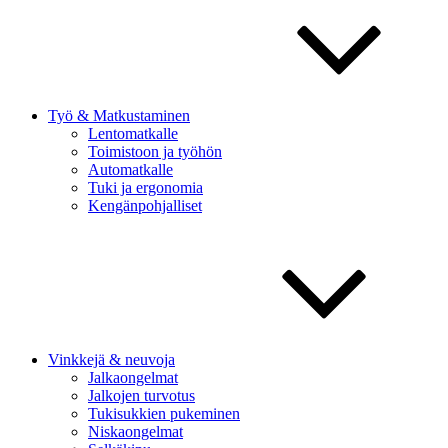
Työ & Matkustaminen
Lentomatkalle
Toimistoon ja työhön
Automatkalle
Tuki ja ergonomia
Kengänpohjalliset
Vinkkejä & neuvoja
Jalkaongelmat
Jalkojen turvotus
Tukisukkien pukeminen
Niskaongelmat