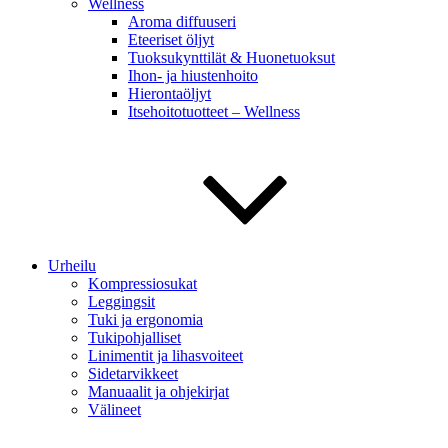
Wellness
Aroma diffuuseri
Eteeriset öljyt
Tuoksukynttilät & Huonetuoksut
Ihon- ja hiustenhoito
Hierontaöljyt
Itsehoitotuotteet – Wellness
Urheilu
Kompressiosukat
Leggingsit
Tuki ja ergonomia
Tukipohjalliset
Linimentit ja lihasvoiteet
Sidetarvikkeet
Manuaalit ja ohjekirjat
Välineet