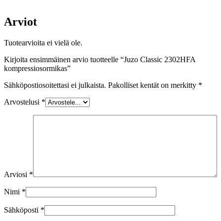
Arviot
Tuotearvioita ei vielä ole.
Kirjoita ensimmäinen arvio tuotteelle “Juzo Classic 2302HFA
kompressiosormikas”
Sähköpostiosoitettasi ei julkaista.
Pakolliset kentät on merkitty
*
Arvostelusi
*
Arviosi
*
Nimi
*
Sähköposti
*