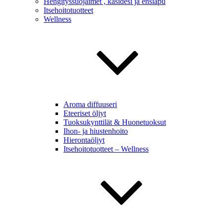
Hengityssuojaimet , käsidesi ja ensiapu
Itsehoitotuotteet
Wellness
Aroma diffuuseri
Eteeriset öljyt
Tuoksukynttilät & Huonetuoksut
Ihon- ja hiustenhoito
Hierontaöljyt
Itsehoitotuotteet – Wellness