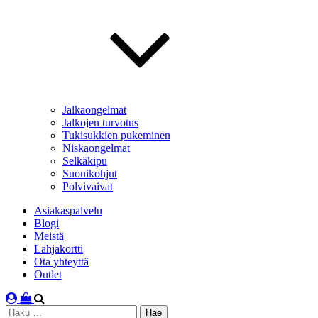
Jalkaongelmat
Jalkojen turvotus
Tukisukkien pukeminen
Niskaongelmat
Selkäkipu
Suonikohjut
Polvivaivat
Asiakaspalvelu
Blogi
Meistä
Lahjakortti
Ota yhteyttä
Outlet
Haku: