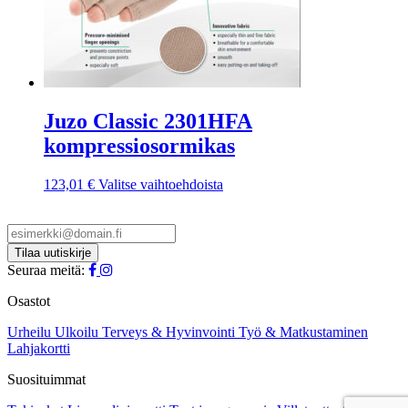
Juzo Classic 2301HFA
kompressiosormikas
Tällä
123,01
€
Valitse vaihtoehdoista
tuotteella
on
useampi
muunnelma.
Voit
Seuraa meitä:
tehdä
valinnat
Osastot
tuotteen
sivulla.
Urheilu
Ulkoilu
Terveys & Hyvinvointi
Työ & Matkustaminen
Lahjakortti
Suosituimmat