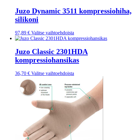
Juzo Dynamic 3511 kompressiohiha,
silikoni
Tällä
97,89
€
Valitse vaihtoehdoista
tuotteella
on
useampi
Juzo Classic 2301HDA
muunnelma.
kompressiohansikas
Voit
tehdä
valinnat
Tällä
36,70
€
Valitse vaihtoehdoista
tuotteen
tuotteella
sivulla.
on
useampi
muunnelma.
Voit
tehdä
valinnat
tuotteen
sivulla.