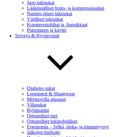
Juzo tukisukat
Lääkinnälliset hoito- ja kompressiosukat
Naisten ohuet tukisukat
Värilliset tukisukat
Kompressiohihat ja -hansikkaat
Pukeminen ja käyttö
Terveys & Hyvinvointi
Diabetes sukat
Leggingsit & Shapewear
Merinovilla alusasut
Villasukat
Ryhtipaidat
Ortopediset tuet
Ortopediset tukipohjalliset
Ergonomia – Selkä, niska- ja istumatyynyt
Jalkojen itsehoito