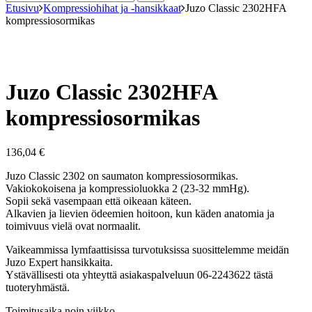
Etusivu
Kompressiohihat ja -hansikkaat
Juzo Classic 2302HFA
kompressiosormikas
Juzo Classic 2302HFA
kompressiosormikas
136,04
€
Juzo Classic 2302 on saumaton kompressiosormikas.
Vakiokokoisena ja kompressioluokka 2 (23-32 mmHg).
Sopii sekä vasempaan että oikeaan käteen.
Alkavien ja lievien ödeemien hoitoon, kun käden anatomia ja
toimivuus vielä ovat normaalit.
Vaikeammissa lymfaattisissa turvotuksissa suosittelemme meidän
Juzo Expert hansikkaita.
Ystävällisesti ota yhteyttä asiakaspalveluun 06-2243622 tästä
tuoteryhmästä.
Toimitusaika noin viikko.