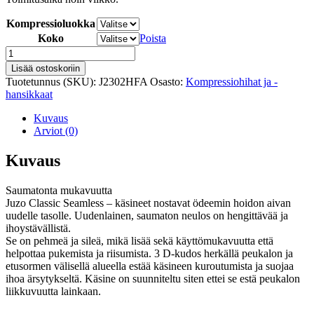
Kompressioluokka
Koko
Poista
Juzo
Classic
Lisää ostoskoriin
2302HFA
Tuotetunnus (SKU):
J2302HFA
Osasto:
Kompressiohihat ja -
kompressiosormikas
hansikkaat
määrä
Kuvaus
Arviot (0)
Kuvaus
Saumatonta mukavuutta
Juzo Classic Seamless – käsineet nostavat ödeemin hoidon aivan
uudelle tasolle. Uudenlainen, saumaton neulos on hengittävää ja
ihoystävällistä.
Se on pehmeä ja sileä, mikä lisää sekä käyttömukavuutta että
helpottaa pukemista ja riisumista. 3 D-kudos herkällä peukalon ja
etusormen välisellä alueella estää käsineen kuroutumista ja suojaa
ihoa ärsytykseltä. Käsine on suunniteltu siten ettei se estä peukalon
liikkuvuutta lainkaan.