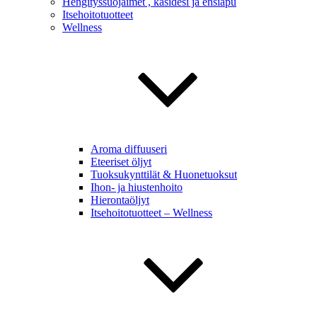
Hengityssuojaimet , käsidesi ja ensiapu
Itsehoitotuotteet
Wellness
Aroma diffuuseri
Eteeriset öljyt
Tuoksukynttilät & Huonetuoksut
Ihon- ja hiustenhoito
Hierontaöljyt
Itsehoitotuotteet – Wellness