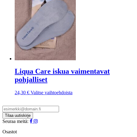
valinnat
tuotteen
sivulla.
Liqua Care iskua vaimentavat
pohjalliset
Tällä
24,30
€
Valitse vaihtoehdoista
tuotteella
on
useampi
muunnelma.
Voit
Seuraa meitä:
tehdä
valinnat
Osastot
tuotteen