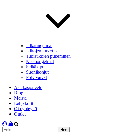
Jalkaongelmat
Jalkojen turvotus
Tukisukkien pukeminen
Niskaongelmat
Selkäkipu
Suonikohjut
Polvivaivat
Asiakaspalvelu
Blogi
Meistä
Lahjakortti
Ota yhteyttä
Outlet
Haku: