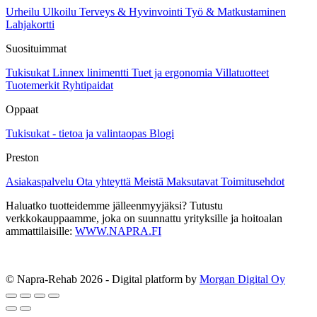
sivulla.
Urheilu
Ulkoilu
Terveys & Hyvinvointi
Työ & Matkustaminen
Lahjakortti
Suosituimmat
Tukisukat
Linnex linimentti
Tuet ja ergonomia
Villatuotteet
Tuotemerkit
Ryhtipaidat
Oppaat
Tukisukat - tietoa ja valintaopas
Blogi
Preston
Asiakaspalvelu
Ota yhteyttä
Meistä
Maksutavat
Toimitusehdot
Haluatko tuotteidemme jälleenmyyjäksi? Tutustu
verkkokauppaamme, joka on suunnattu yrityksille ja hoitoalan
ammattilaisille:
WWW.NAPRA.FI
© Napra-Rehab 2026 - Digital platform by
Morgan Digital Oy