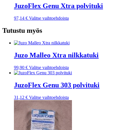
JuzoFlex Genu Xtra polvituki
Tällä
97,14
€
Valitse vaihtoehdoista
tuotteella
on
Tutustu myös
useampi
muunnelma.
Voit
tehdä
Juzo Malleo Xtra nilkkatuki
valinnat
tuotteen
sivulla.
Tällä
99,90
€
Valitse vaihtoehdoista
tuotteella
on
useampi
JuzoFlex Genu 303 polvituki
muunnelma.
Voit
Tällä
31,12
€
Valitse vaihtoehdoista
tehdä
tuotteella
valinnat
on
tuotteen
useampi
sivulla.
muunnelma.
Voit
tehdä