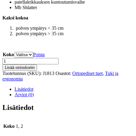
patellaleikkauksen kuntoutumisvaihe
Mb Shlatter
Kaksi kokoa
polven ympärys < 35 cm
polven ympärys > 35 cm
Koko
Poista
Polvituki
-
Lisää ostoskoriin
Juzo
Tuotetunnus (SKU):
J1813
Osastot:
Ortopediset tuet
,
Tuki ja
Flex
ergonomia
Patella
Xtra
Lisätiedot
määrä
Arviot (0)
Lisätiedot
Koko
1, 2