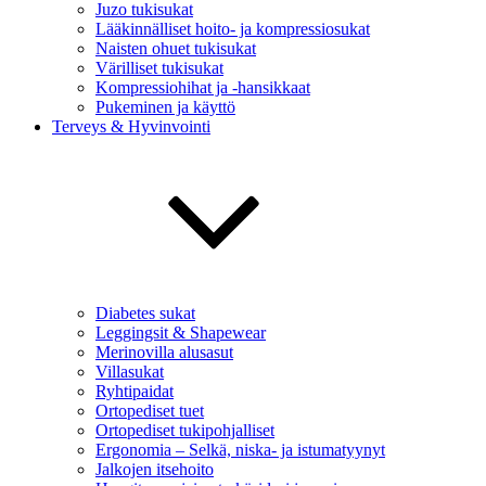
Juzo tukisukat
Lääkinnälliset hoito- ja kompressiosukat
Naisten ohuet tukisukat
Värilliset tukisukat
Kompressiohihat ja -hansikkaat
Pukeminen ja käyttö
Terveys & Hyvinvointi
Diabetes sukat
Leggingsit & Shapewear
Merinovilla alusasut
Villasukat
Ryhtipaidat
Ortopediset tuet
Ortopediset tukipohjalliset
Ergonomia – Selkä, niska- ja istumatyynyt
Jalkojen itsehoito