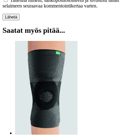
Tallenna nimeni, sähköpostiosoitteeni ja sivustoni tähän
selaimeen seuraavaa kommentointikertaa varten.
Lähetä
Saatat myös pitää...