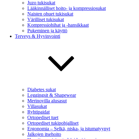
Juzo tukisukat
Lääkinnälliset hoito- ja kompressiosukat
Naisten ohuet tukisukat
Värilliset tukisukat
Kompressiohihat ja -hansikkaat
Pukeminen ja käyttö
Terveys & Hyvinvointi
Diabetes sukat
Leggingsit & Shapewear
Merinovilla alusasut
Villasukat
Ryhtipaidat
Ortopediset tuet
Ortopediset tukipohjalliset
Ergonomia – Selkä, niska- ja istumatyynyt
Jalkojen itsehoito