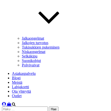
Jalkaongelmat
Jalkojen turvotus
Tukisukkien pukeminen
Niskaongelmat
Selkäkipu
Suonikohjut
Polvivaivat
Asiakaspalvelu
Blogi
Meistä
Lahjakortti
Ota yhteyttä
Outlet
Haku: