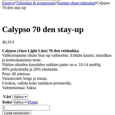
Etusivu
Tukisukat & kompressio
Naisten ohuet tukisukat
Calypso
70 den stay-up
Calypso 70 den stay-up
40,16
€
Calypso (Juzo Light Line) 70 den reisisukka
Valikoimamme ohuin Stay-up vaihtoehto. Erittäin kaunis, muodikas
ja korkealaatuinen tuote.
Näiden ohuiden kauniiden sukkien paine on n. 10-14 mmHg
80% polyamidia ja 20% elastaania
Pesu: 40 asteessa
Varastovärit: beige ja musta.
6 kokoa, valinta koko taulukon perusteella.
Valmistusmaa: Saksa
Väri
Koko
Poista
Calypso
70
Lisää ostoskoriin