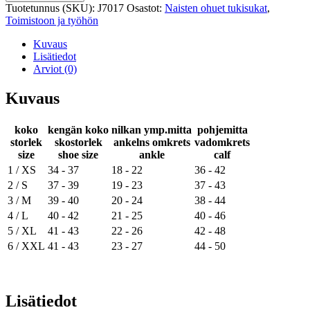
den
Tuotetunnus (SKU):
J7017
Osastot:
Naisten ohuet tukisukat
,
stay-
Toimistoon ja työhön
up
määrä
Kuvaus
Lisätiedot
Arviot (0)
Kuvaus
koko
kengän koko
nilkan ymp.mitta
pohjemitta
storlek
skostorlek
ankelns omkrets
vadomkrets
size
shoe size
ankle
calf
1 / XS
34 - 37
18 - 22
36 - 42
2 / S
37 - 39
19 - 23
37 - 43
3 / M
39 - 40
20 - 24
38 - 44
4 / L
40 - 42
21 - 25
40 - 46
5 / XL
41 - 43
22 - 26
42 - 48
6 / XXL
41 - 43
23 - 27
44 - 50
Lisätiedot