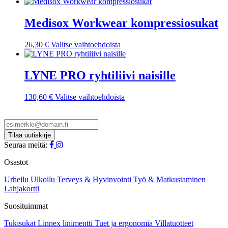
Medisox Workwear kompressiosukat
Tällä
26,30
€
Valitse vaihtoehdoista
tuotteella
on
useampi
LYNE PRO ryhtiliivi naisille
muunnelma.
Voit
Tällä
130,60
€
Valitse vaihtoehdoista
tehdä
tuotteella
valinnat
on
tuotteen
useampi
sivulla.
muunnelma.
Voit
Seuraa meitä:
tehdä
valinnat
Osastot
tuotteen
sivulla.
Urheilu
Ulkoilu
Terveys & Hyvinvointi
Työ & Matkustaminen
Lahjakortti
Suosituimmat
Tukisukat
Linnex linimentti
Tuet ja ergonomia
Villatuotteet