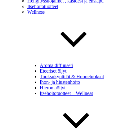
Hengityssuojaimet , käsidesi ja ensiapu
Itsehoitotuotteet
Wellness
Aroma diffuuseri
Eteeriset öljyt
Tuoksukynttilät & Huonetuoksut
Ihon- ja hiustenhoito
Hierontaöljyt
Itsehoitotuotteet – Wellness