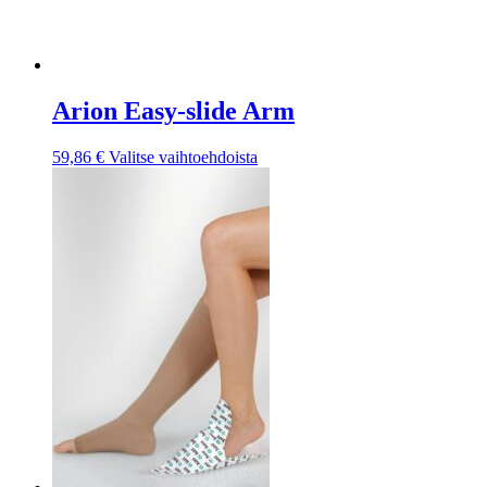
Arion Easy-slide Arm
Tällä
59,86
€
Valitse vaihtoehdoista
tuotteella
on
useampi
muunnelma.
Voit
tehdä
valinnat
tuotteen
sivulla.