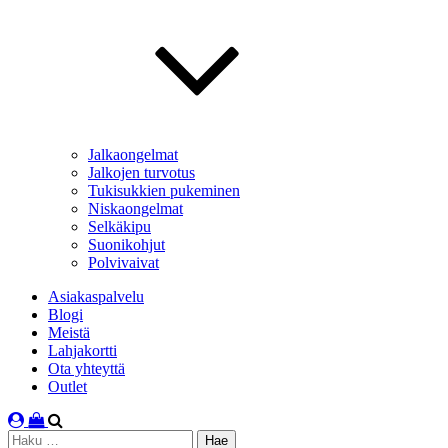
Jalkaongelmat
Jalkojen turvotus
Tukisukkien pukeminen
Niskaongelmat
Selkäkipu
Suonikohjut
Polvivaivat
Asiakaspalvelu
Blogi
Meistä
Lahjakortti
Ota yhteyttä
Outlet
Haku: