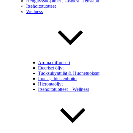
Hengityssuojaimet , käsidesi ja ensiapu
Itsehoitotuotteet
Wellness
Aroma diffuuseri
Eteeriset öljyt
Tuoksukynttilät & Huonetuoksut
Ihon- ja hiustenhoito
Hierontaöljyt
Itsehoitotuotteet – Wellness