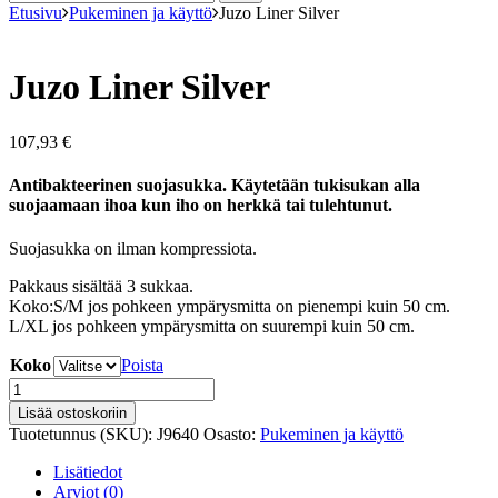
Etusivu
Pukeminen ja käyttö
Juzo Liner Silver
Juzo Liner Silver
107,93
€
Antibakteerinen suojasukka. Käytetään tukisukan alla
suojaamaan ihoa kun iho on herkkä tai tulehtunut.
Suojasukka on ilman kompressiota.
Pakkaus sisältää 3 sukkaa.
Koko:S/M jos pohkeen ympärysmitta on pienempi kuin 50 cm.
L/XL jos pohkeen ympärysmitta on suurempi kuin 50 cm.
Koko
Poista
Juzo
Liner
Lisää ostoskoriin
Silver
Tuotetunnus (SKU):
J9640
Osasto:
Pukeminen ja käyttö
määrä
Lisätiedot
Arviot (0)