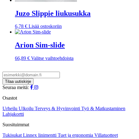
Juzo Slippie liukusukka
6,78
€
Lisää ostoskoriin
Arion Sim-slide
Tällä
66,89
€
Valitse vaihtoehdoista
tuotteella
on
useampi
muunnelma.
Voit
Seuraa meitä:
tehdä
valinnat
Osastot
tuotteen
sivulla.
Urheilu
Ulkoilu
Terveys & Hyvinvointi
Työ & Matkustaminen
Lahjakortti
Suosituimmat
Tukisukat
Linnex linimentti
Tuet ja ergonomia
Villatuotteet