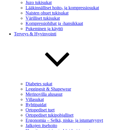
Juzo tukisukat
Lääkinnälliset hoito- ja kompressiosukat
Naisten ohuet tukisukat
Värilliset tukisukat
Kompressiohihat ja -hansikkaat
Pukeminen ja käyttö
Terveys & Hyvinvointi
Diabetes sukat
Leggingsit & Shapewear
Merinovilla alusasut
Villasukat
Ryhtipaidat
Ortopediset tuet
Ortopediset tukipohjalliset
Ergonomia – Selkä, niska- ja istumatyynyt
Jalkojen itsehoito