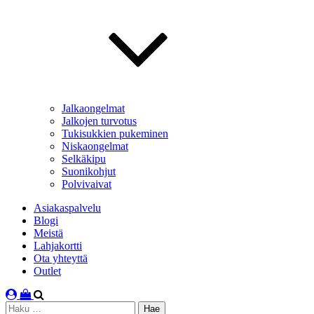
Jalkaongelmat
Jalkojen turvotus
Tukisukkien pukeminen
Niskaongelmat
Selkäkipu
Suonikohjut
Polvivaivat
Asiakaspalvelu
Blogi
Meistä
Lahjakortti
Ota yhteyttä
Outlet
Haku: