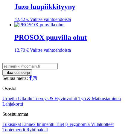
useampi
Juzo luupiikkityyny
muunnelma.
Voit
Tällä
42,42
€
Valitse vaihtoehdoista
tehdä
tuotteella
valinnat
on
tuotteen
useampi
PROSOX puuvilla ohut
sivulla.
muunnelma.
Voit
Tällä
12,70
€
Valitse vaihtoehdoista
tehdä
tuotteella
valinnat
on
tuotteen
useampi
sivulla.
muunnelma.
Voit
Seuraa meitä:
tehdä
valinnat
Osastot
tuotteen
sivulla.
Urheilu
Ulkoilu
Terveys & Hyvinvointi
Työ & Matkustaminen
Lahjakortti
Suosituimmat
Tukisukat
Linnex linimentti
Tuet ja ergonomia
Villatuotteet
Tuotemerkit
Ryhtipaidat