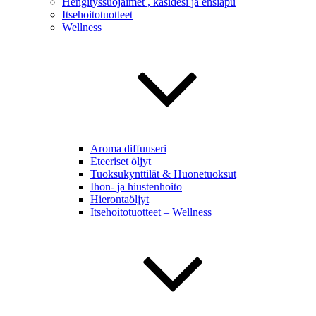
Hengityssuojaimet , käsidesi ja ensiapu
Itsehoitotuotteet
Wellness
Aroma diffuuseri
Eteeriset öljyt
Tuoksukynttilät & Huonetuoksut
Ihon- ja hiustenhoito
Hierontaöljyt
Itsehoitotuotteet – Wellness