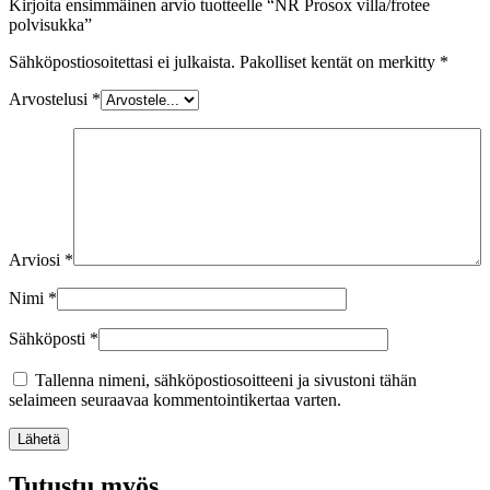
Kirjoita ensimmäinen arvio tuotteelle “NR Prosox villa/frotee
polvisukka”
Sähköpostiosoitettasi ei julkaista.
Pakolliset kentät on merkitty
*
Arvostelusi
*
Arviosi
*
Nimi
*
Sähköposti
*
Tallenna nimeni, sähköpostiosoitteeni ja sivustoni tähän
selaimeen seuraavaa kommentointikertaa varten.
Lähetä
Tutustu myös