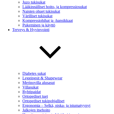
Juzo tukisukat
Lääkinnälliset hoito- ja kompressiosukat
Naisten ohuet tukisukat
Värilliset tukisukat
Kompressiohihat ja -hansikkaat
Pukeminen ja käyttö
Terveys & Hyvinvointi
Diabetes sukat
Leggingsit & Shapewear
Merinovilla alusasut
Villasukat
Ryhtipaidat
Ortopediset tuet
Ortopediset tukipohjalliset
Ergonomia – Selkä, niska- ja istumatyynyt
Jalkojen itsehoito