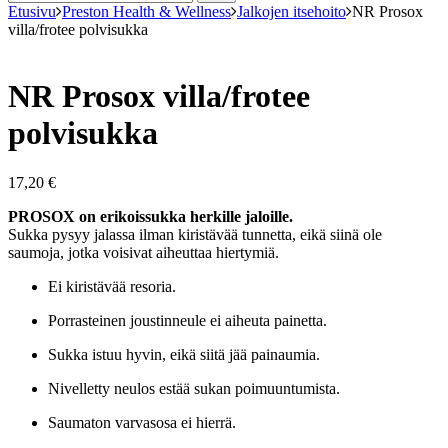
Etusivu
Preston Health & Wellness
Jalkojen itsehoito
NR Prosox
villa/frotee polvisukka
NR Prosox villa/frotee
polvisukka
17,20
€
PROSOX on erikoissukka herkille jaloille.
Sukka pysyy jalassa ilman kiristävää tunnetta, eikä siinä ole
saumoja, jotka voisivat aiheuttaa hiertymiä.
Ei kiristävää resoria.
Porrasteinen joustinneule ei aiheuta painetta.
Sukka istuu hyvin, eikä siitä jää painaumia.
Nivelletty neulos estää sukan poimuuntumista.
Saumaton varvasosa ei hierrä.