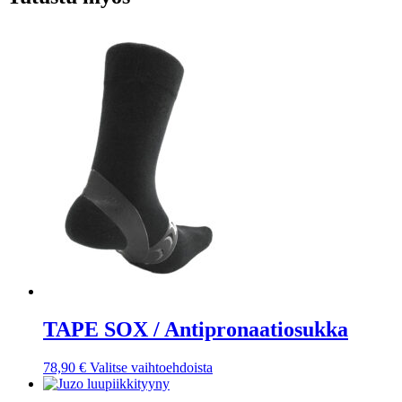
TAPE SOX / Antipronaatiosukka
Tällä
78,90
€
Valitse vaihtoehdoista
tuotteella
on