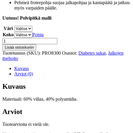
Pehmeä froteepohja suojaa jalkapohjaa ja kantapäätä ja jatkuu
myös varpaiden päälle.
Uutuus! Polvipitkä malli
Väri
Koko
Poista
NR
Prosox
Lisää ostoskoriin
villa/frotee
Tuotetunnus (SKU):
PRO8300
Osastot:
Diabetes sukat
,
Jalkojen
polvisukka
itsehoito
määrä
Kuvaus
Arviot (0)
Kuvaus
Materiaali: 60% villaa, 40% polyamidia.
Arviot
Tuotearvioita ei vielä ole.