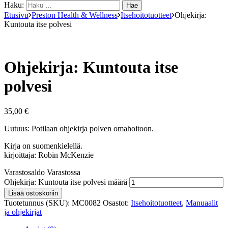
Haku:
Etusivu
Preston Health & Wellness
Itsehoitotuotteet
Ohjekirja:
Kuntouta itse polvesi
Ohjekirja: Kuntouta itse
polvesi
35,00
€
Uutuus: Potilaan ohjekirja polven omahoitoon.
Kirja on suomenkielellä.
kirjoittaja: Robin McKenzie
Varastosaldo
Varastossa
Ohjekirja: Kuntouta itse polvesi määrä
Lisää ostoskoriin
Tuotetunnus (SKU):
MC0082
Osastot:
Itsehoitotuotteet
,
Manuaalit
ja ohjekirjat