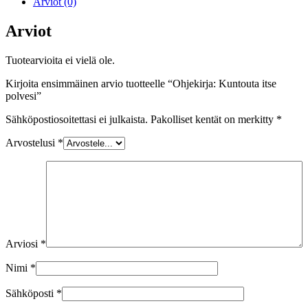
Arviot (0)
Arviot
Tuotearvioita ei vielä ole.
Kirjoita ensimmäinen arvio tuotteelle “Ohjekirja: Kuntouta itse
polvesi”
Sähköpostiosoitettasi ei julkaista.
Pakolliset kentät on merkitty
*
Arvostelusi
*
Arviosi
*
Nimi
*
Sähköposti
*