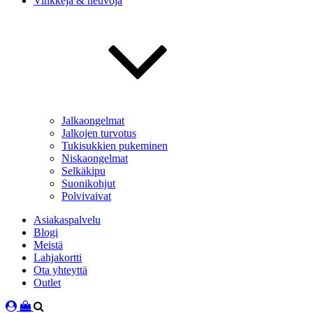
Vinkkejä & neuvoja
Jalkaongelmat
Jalkojen turvotus
Tukisukkien pukeminen
Niskaongelmat
Selkäkipu
Suonikohjut
Polvivaivat
Asiakaspalvelu
Blogi
Meistä
Lahjakortti
Ota yhteyttä
Outlet