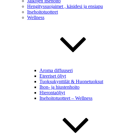
Jalkojen itsehoito
Hengityssuojaimet , käsidesi ja ensiapu
Itsehoitotuotteet
Wellness
Aroma diffuuseri
Eteeriset öljyt
Tuoksukynttilät & Huonetuoksut
Ihon- ja hiustenhoito
Hierontaöljyt
Itsehoitotuotteet – Wellness