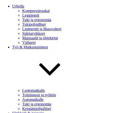
Urheilu
Kompressiosukat
Leggingsit
Tuki ja ergonomia
Tukipohjalliset
Linimentit ja lihasvoiteet
Sidetarvikkeet
Manuaalit ja ohjekirjat
Välineet
Työ & Matkustaminen
Lentomatkalle
Toimistoon ja työhön
Automatkalle
Tuki ja ergonomia
Kengänpohjalliset