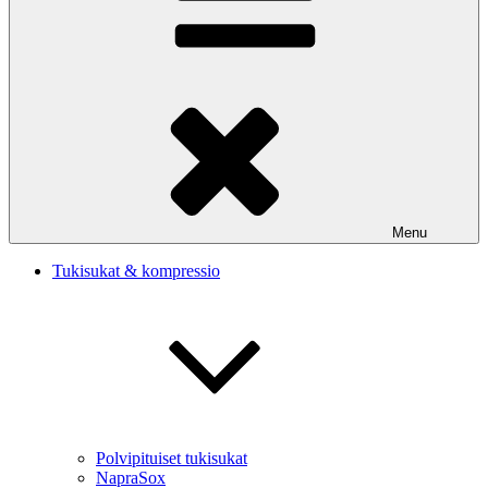
Menu
Tukisukat & kompressio
Polvipituiset tukisukat
NapraSox