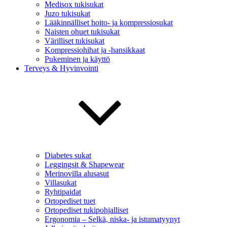
Medisox tukisukat
Juzo tukisukat
Lääkinnälliset hoito- ja kompressiosukat
Naisten ohuet tukisukat
Värilliset tukisukat
Kompressiohihat ja -hansikkaat
Pukeminen ja käyttö
Terveys & Hyvinvointi
Diabetes sukat
Leggingsit & Shapewear
Merinovilla alusasut
Villasukat
Ryhtipaidat
Ortopediset tuet
Ortopediset tukipohjalliset
Ergonomia – Selkä, niska- ja istumatyynyt