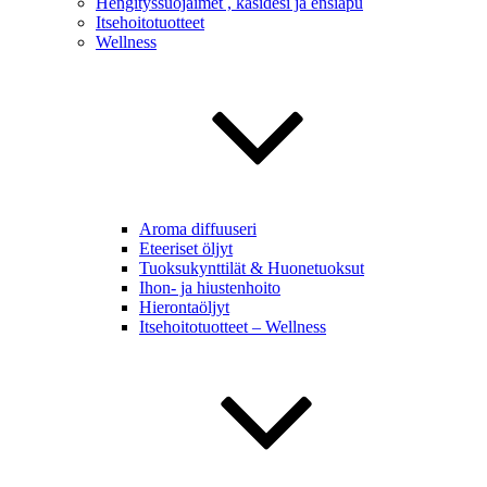
Hengityssuojaimet , käsidesi ja ensiapu
Itsehoitotuotteet
Wellness
Aroma diffuuseri
Eteeriset öljyt
Tuoksukynttilät & Huonetuoksut
Ihon- ja hiustenhoito
Hierontaöljyt
Itsehoitotuotteet – Wellness