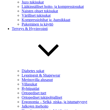
Juzo tukisukat
Lääkinnälliset hoito- ja kompressiosukat
Naisten ohuet tukisukat
Värilliset tukisukat
Kompressiohihat ja -hansikkaat
Pukeminen ja käyttö
Terveys & Hyvinvointi
Diabetes sukat
Leggingsit & Shapewear
Merinovilla alusasut
Villasukat
Ryhtipaidat
Ortopediset tuet
Ortopediset tukipohjalliset
Ergonomia – Selkä, niska- ja istumatyynyt
Jalkojen itsehoito