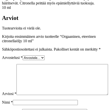
häiritsevät. Citronella peittää myös epämiellyttäviä tuoksuja.
10 ml
Arviot
Tuotearvioita ei vielä ole.
Kirjoita ensimmäinen arvio tuotteelle “Orgaaninen, eteerinen
citronellaöljy 10 ml”
Sähköpostiosoitettasi ei julkaista.
Pakolliset kentät on merkitty
*
Arvostelusi
*
Arviosi
*
Nimi
*