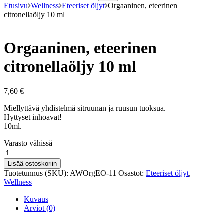
Etusivu
Wellness
Eteeriset öljyt
Orgaaninen, eteerinen
citronellaöljy 10 ml
Orgaaninen, eteerinen
citronellaöljy 10 ml
7,60
€
Miellyttävä yhdistelmä sitruunan ja ruusun tuoksua.
Hyttyset inhoavat!
10ml.
Varastosaldo
Varasto vähissä
Orgaaninen,
eteerinen
Lisää ostoskoriin
citronellaöljy
Tuotetunnus (SKU):
AWOrgEO-11
Osastot:
Eteeriset öljyt
,
10
Wellness
ml
määrä
Kuvaus
Arviot (0)