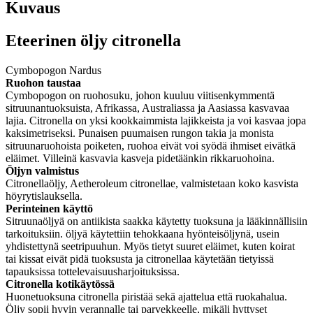
Kuvaus
Eteerinen öljy citronella
Cymbopogon Nardus
Ruohon taustaa
Cymbopogon on ruohosuku, johon kuuluu viitisenkymmentä
sitruunantuoksuista, Afrikassa, Australiassa ja Aasiassa kasvavaa
lajia. Citronella on yksi kookkaimmista lajikkeista ja voi kasvaa jopa
kaksimetriseksi. Punaisen puumaisen rungon takia ja monista
sitruunaruohoista poiketen, ruohoa eivät voi syödä ihmiset eivätkä
eläimet. Villeinä kasvavia kasveja pidetäänkin rikkaruohoina.
Öljyn valmistus
Citronellaöljy, Aetheroleum citronellae, valmistetaan koko kasvista
höyrytislauksella.
Perinteinen käyttö
Sitruunaöljyä on antiikista saakka käytetty tuoksuna ja lääkinnällisiin
tarkoituksiin. öljyä käytettiin tehokkaana hyönteisöljynä, usein
yhdistettynä seetripuuhun. Myös tietyt suuret eläimet, kuten koirat
tai kissat eivät pidä tuoksusta ja citronellaa käytetään tietyissä
tapauksissa tottelevaisuusharjoituksissa.
Citronella kotikäytössä
Huonetuoksuna citronella piristää sekä ajattelua että ruokahalua.
Öljy sopii hyvin verannalle tai parvekkeelle, mikäli hyttyset