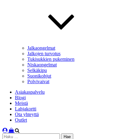
Jalkaongelmat
Jalkojen turvotus
Tukisukkien pukeminen
Niskaongelmat
Selkäkipu
Suonikohjut
Polvivaivat
Asiakaspalvelu
Blogi
Meistä
Lahjakortti
Ota yhteyttä
Outlet
Haku: