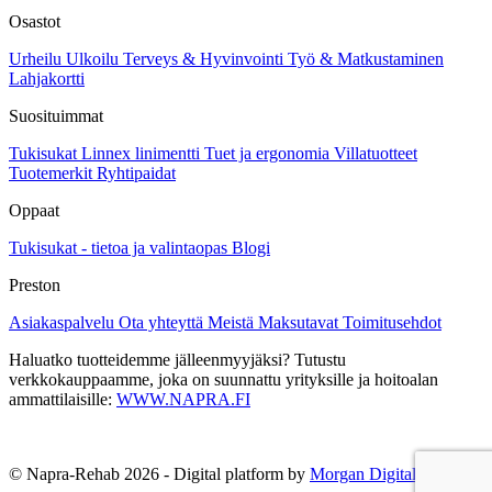
Osastot
Urheilu
Ulkoilu
Terveys & Hyvinvointi
Työ & Matkustaminen
Lahjakortti
Suosituimmat
Tukisukat
Linnex linimentti
Tuet ja ergonomia
Villatuotteet
Tuotemerkit
Ryhtipaidat
Oppaat
Tukisukat - tietoa ja valintaopas
Blogi
Preston
Asiakaspalvelu
Ota yhteyttä
Meistä
Maksutavat
Toimitusehdot
Haluatko tuotteidemme jälleenmyyjäksi? Tutustu
verkkokauppaamme, joka on suunnattu yrityksille ja hoitoalan
ammattilaisille:
WWW.NAPRA.FI
© Napra-Rehab 2026 - Digital platform by
Morgan Digital Oy