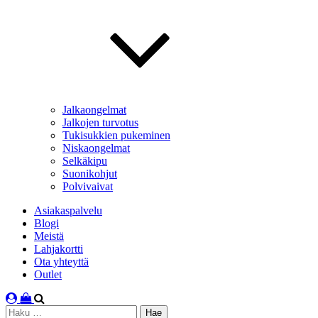
Jalkaongelmat
Jalkojen turvotus
Tukisukkien pukeminen
Niskaongelmat
Selkäkipu
Suonikohjut
Polvivaivat
Asiakaspalvelu
Blogi
Meistä
Lahjakortti
Ota yhteyttä
Outlet
Haku: