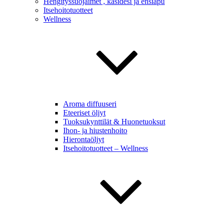
Hengityssuojaimet , käsidesi ja ensiapu
Itsehoitotuotteet
Wellness
Aroma diffuuseri
Eteeriset öljyt
Tuoksukynttilät & Huonetuoksut
Ihon- ja hiustenhoito
Hierontaöljyt
Itsehoitotuotteet – Wellness