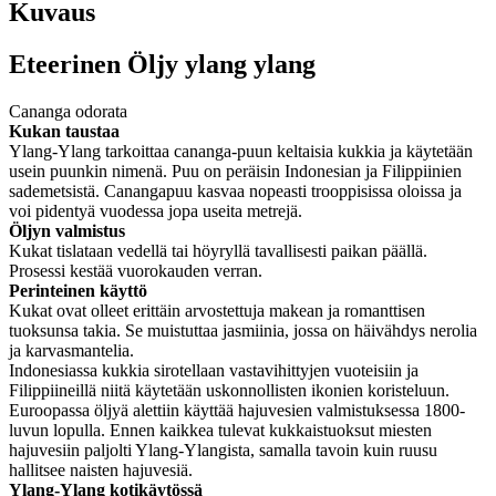
Kuvaus
Eteerinen Öljy ylang ylang
Cananga odorata
Kukan taustaa
Ylang-Ylang tarkoittaa cananga-puun keltaisia kukkia ja käytetään
usein puunkin nimenä. Puu on peräisin Indonesian ja Filippiinien
sademetsistä. Canangapuu kasvaa nopeasti trooppisissa oloissa ja
voi pidentyä vuodessa jopa useita metrejä.
Öljyn valmistus
Kukat tislataan vedellä tai höyryllä tavallisesti paikan päällä.
Prosessi kestää vuorokauden verran.
Perinteinen käyttö
Kukat ovat olleet erittäin arvostettuja makean ja romanttisen
tuoksunsa takia. Se muistuttaa jasmiinia, jossa on häivähdys nerolia
ja karvasmantelia.
Indonesiassa kukkia sirotellaan vastavihittyjen vuoteisiin ja
Filippiineillä niitä käytetään uskonnollisten ikonien koristeluun.
Euroopassa öljyä alettiin käyttää hajuvesien valmistuksessa 1800-
luvun lopulla. Ennen kaikkea tulevat kukkaistuoksut miesten
hajuvesiin paljolti Ylang-Ylangista, samalla tavoin kuin ruusu
hallitsee naisten hajuvesiä.
Ylang-Ylang kotikäytössä