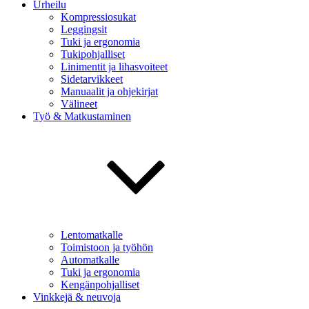
Urheilu
Kompressiosukat
Leggingsit
Tuki ja ergonomia
Tukipohjalliset
Linimentit ja lihasvoiteet
Sidetarvikkeet
Manuaalit ja ohjekirjat
Välineet
Työ & Matkustaminen
Lentomatkalle
Toimistoon ja työhön
Automatkalle
Tuki ja ergonomia
Kengänpohjalliset
Vinkkejä & neuvoja