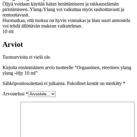
Öljyä voidaan käyttää halun herättämiseen ja rakkauselämän
piristämiseen. Ylang-Ylang voi vaikuttaa myös rauhoittavasti ja
rentouttavasti.
Huomatkaa, että tuoksu on hyvin voimakas ja liian suuri annostelu
voi tehdä ällöttävän makean vaikutelman.
10 ml
Arviot
Tuotearvioita ei vielä ole.
Kirjoita ensimmäinen arvio tuotteelle “Orgaaninen, eteerinen ylang
ylang -öljy 10 ml”
Sähköpostiosoitettasi ei julkaista.
Pakolliset kentät on merkitty
*
Arvostelusi
*