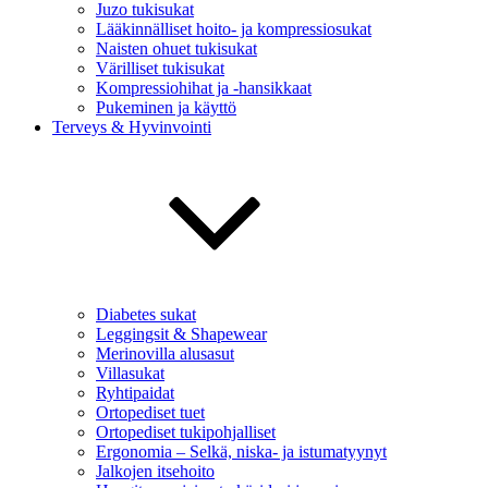
Juzo tukisukat
Lääkinnälliset hoito- ja kompressiosukat
Naisten ohuet tukisukat
Värilliset tukisukat
Kompressiohihat ja -hansikkaat
Pukeminen ja käyttö
Terveys & Hyvinvointi
Diabetes sukat
Leggingsit & Shapewear
Merinovilla alusasut
Villasukat
Ryhtipaidat
Ortopediset tuet
Ortopediset tukipohjalliset
Ergonomia – Selkä, niska- ja istumatyynyt
Jalkojen itsehoito