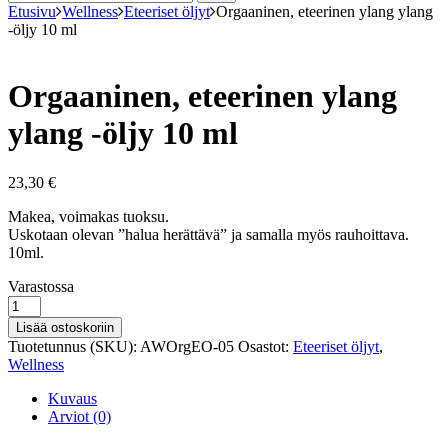
Etusivu
Wellness
Eteeriset öljyt
Orgaaninen, eteerinen ylang ylang
-öljy 10 ml
Orgaaninen, eteerinen ylang
ylang -öljy 10 ml
23,30
€
Makea, voimakas tuoksu.
Uskotaan olevan ”halua herättävä” ja samalla myös rauhoittava.
10ml.
Varastosaldo
Varastossa
Orgaaninen,
eteerinen
Lisää ostoskoriin
ylang
Tuotetunnus (SKU):
AWOrgEO-05
Osastot:
Eteeriset öljyt
,
ylang
Wellness
-öljy
10
Kuvaus
ml
Arviot (0)
määrä