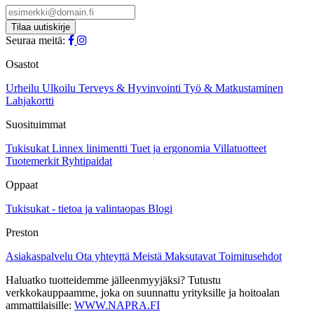
Seuraa meitä:
Osastot
Urheilu
Ulkoilu
Terveys & Hyvinvointi
Työ & Matkustaminen
Lahjakortti
Suosituimmat
Tukisukat
Linnex linimentti
Tuet ja ergonomia
Villatuotteet
Tuotemerkit
Ryhtipaidat
Oppaat
Tukisukat - tietoa ja valintaopas
Blogi
Preston
Asiakaspalvelu
Ota yhteyttä
Meistä
Maksutavat
Toimitusehdot
Haluatko tuotteidemme jälleenmyyjäksi? Tutustu
verkkokauppaamme, joka on suunnattu yrityksille ja hoitoalan
ammattilaisille:
WWW.NAPRA.FI