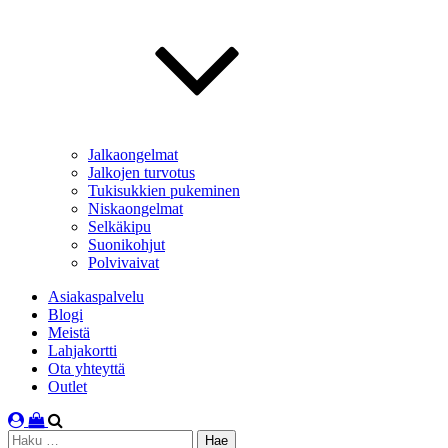
Jalkaongelmat
Jalkojen turvotus
Tukisukkien pukeminen
Niskaongelmat
Selkäkipu
Suonikohjut
Polvivaivat
Asiakaspalvelu
Blogi
Meistä
Lahjakortti
Ota yhteyttä
Outlet
Haku: