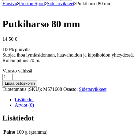
Etusivu
Preston Sport
Sidetarvikkeet
Putkiharso 80 mm
Putkiharso 80 mm
14,50
€
100% puuvilla
Suojaa ihoa lymfasidonnan, haavahoidon ja kipsihoidon yhteydessä.
Rullan pituus 20 m.
Varastosaldo
Varasto vähissä
Putkiharso
80
Lisää ostoskoriin
mm
Tuotetunnus (SKU):
M571608
Osasto:
Sidetarvikkeet
määrä
Lisätiedot
Arviot (0)
Lisätiedot
Paino
100 g (gramma)