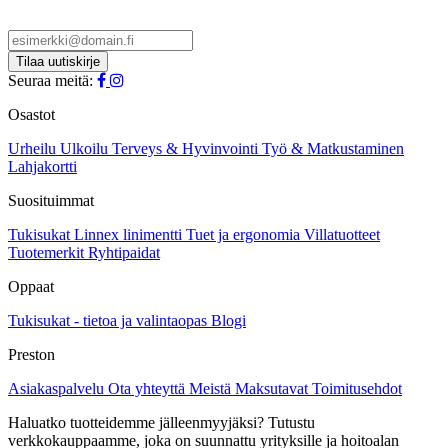
Seuraa meitä:
Osastot
Urheilu
Ulkoilu
Terveys & Hyvinvointi
Työ & Matkustaminen
Lahjakortti
Suosituimmat
Tukisukat
Linnex linimentti
Tuet ja ergonomia
Villatuotteet
Tuotemerkit
Ryhtipaidat
Oppaat
Tukisukat - tietoa ja valintaopas
Blogi
Preston
Asiakaspalvelu
Ota yhteyttä
Meistä
Maksutavat
Toimitusehdot
Haluatko tuotteidemme jälleenmyyjäksi? Tutustu
verkkokauppaamme, joka on suunnattu yrityksille ja hoitoalan