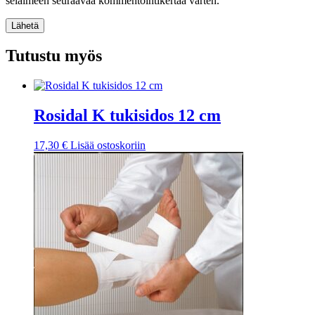
selaimeen seuraavaa kommentointikertaa varten.
Lähetä
Tutustu myös
Rosidal K tukisidos 12 cm
17,30
€
Lisää ostoskoriin