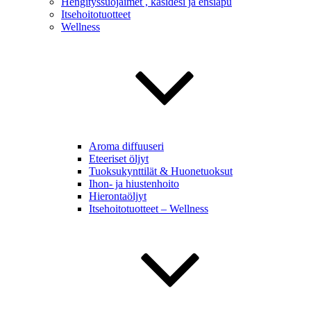
Hengityssuojaimet , käsidesi ja ensiapu
Itsehoitotuotteet
Wellness
Aroma diffuuseri
Eteeriset öljyt
Tuoksukynttilät & Huonetuoksut
Ihon- ja hiustenhoito
Hierontaöljyt
Itsehoitotuotteet – Wellness