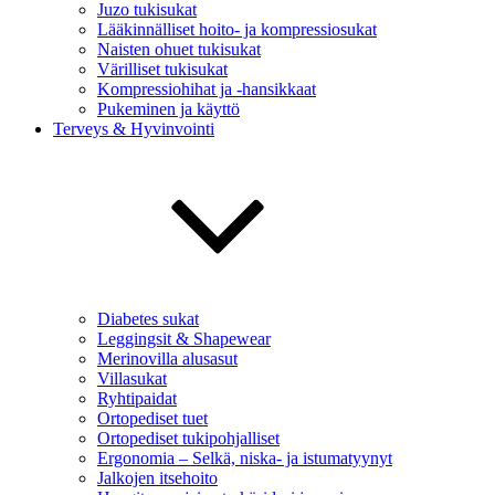
Juzo tukisukat
Lääkinnälliset hoito- ja kompressiosukat
Naisten ohuet tukisukat
Värilliset tukisukat
Kompressiohihat ja -hansikkaat
Pukeminen ja käyttö
Terveys & Hyvinvointi
Diabetes sukat
Leggingsit & Shapewear
Merinovilla alusasut
Villasukat
Ryhtipaidat
Ortopediset tuet
Ortopediset tukipohjalliset
Ergonomia – Selkä, niska- ja istumatyynyt
Jalkojen itsehoito