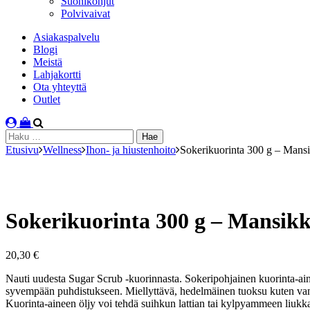
Suonikohjut
Polvivaivat
Asiakaspalvelu
Blogi
Meistä
Lahjakortti
Ota yhteyttä
Outlet
Haku:
Etusivu
Wellness
Ihon- ja hiustenhoito
Sokerikuorinta 300 g – Mans
Sokerikuorinta 300 g – Mansik
20,30
€
Nauti uudesta Sugar Scrub -kuorinnasta. Sokeripohjainen kuorinta-aine
syvempään puhdistukseen. Miellyttävä, hedelmäinen tuoksu kuten vanilj
Kuorinta-aineen öljy voi tehdä suihkun lattian tai kylpyammeen liukk