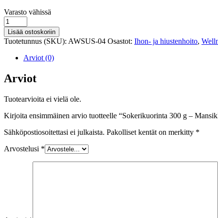
Varastosaldo
Varasto vähissä
Sokerikuorinta
300
Lisää ostoskoriin
g
Tuotetunnus (SKU):
AWSUS-04
Osastot:
Ihon- ja hiustenhoito
,
Well
-
Mansikka
Arviot (0)
määrä
Arviot
Tuotearvioita ei vielä ole.
Kirjoita ensimmäinen arvio tuotteelle “Sokerikuorinta 300 g – Mansi
Sähköpostiosoitettasi ei julkaista.
Pakolliset kentät on merkitty
*
Arvostelusi
*