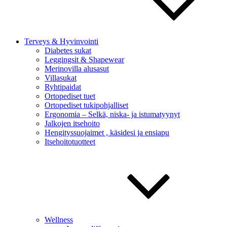
Terveys & Hyvinvointi
Diabetes sukat
Leggingsit & Shapewear
Merinovilla alusasut
Villasukat
Ryhtipaidat
Ortopediset tuet
Ortopediset tukipohjalliset
Ergonomia – Selkä, niska- ja istumatyynyt
Jalkojen itsehoito
Hengityssuojaimet , käsidesi ja ensiapu
Itsehoitotuotteet
Wellness