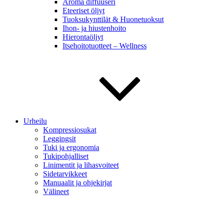
Aroma diffuuseri
Eteeriset öljyt
Tuoksukynttilät & Huonetuoksut
Ihon- ja hiustenhoito
Hierontaöljyt
Itsehoitotuotteet – Wellness
Urheilu
Kompressiosukat
Leggingsit
Tuki ja ergonomia
Tukipohjalliset
Linimentit ja lihasvoiteet
Sidetarvikkeet
Manuaalit ja ohjekirjat
Välineet