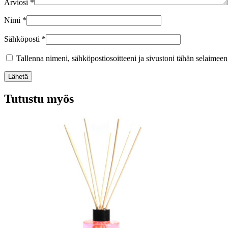
Arviosi
*
Nimi
*
Sähköposti
*
Tallenna nimeni, sähköpostiosoitteeni ja sivustoni tähän selaimee
Lähetä
Tutustu myös