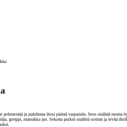
ikka
ka
 pehmentää ja puhdistaa ihosi päästä varpaisiin. Seos sisältää monia h
a, greippi, mansikka jne. Sekoita purkin sisältöä sormin ja levitä iho
aaksi.