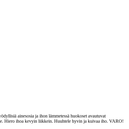
yödyllisiä ainesosia ja ihon lämmetessä huokoset avautuvat
lle. Hiero ihoa kevyin liikkein. Huuhtele hyvin ja kuivaa iho. VARO!