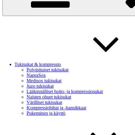
Tukisukat & kompressio
Polvipituiset tukisukat
NapraSox
Medisox tukisukat
Juzo tukisukat
Lääkinnälliset hoito- ja kompressiosukat
Naisten ohuet tukisukat
Värilliset tukisukat
Kompressiohihat ja -hansikkaat
Pukeminen ja käyttö