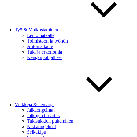
Työ & Matkustaminen
Lentomatkalle
Toimistoon ja työhön
Automatkalle
Tuki ja ergonomia
Kengänpohjalliset
Vinkkejä & neuvoja
Jalkaongelmat
Jalkojen turvotus
Tukisukkien pukeminen
Niskaongelmat
Selkäkipu