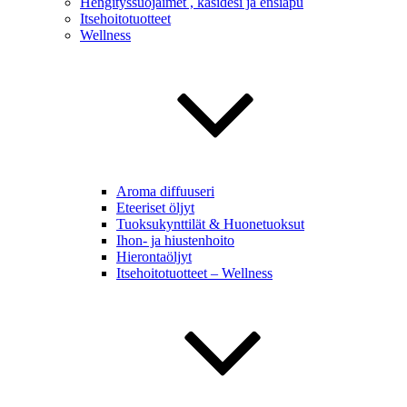
Hengityssuojaimet , käsidesi ja ensiapu
Itsehoitotuotteet
Wellness
Aroma diffuuseri
Eteeriset öljyt
Tuoksukynttilät & Huonetuoksut
Ihon- ja hiustenhoito
Hierontaöljyt
Itsehoitotuotteet – Wellness