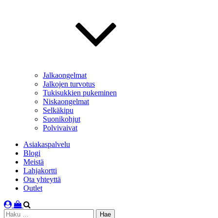
Jalkaongelmat
Jalkojen turvotus
Tukisukkien pukeminen
Niskaongelmat
Selkäkipu
Suonikohjut
Polvivaivat
Asiakaspalvelu
Blogi
Meistä
Lahjakortti
Ota yhteyttä
Outlet
Haku: