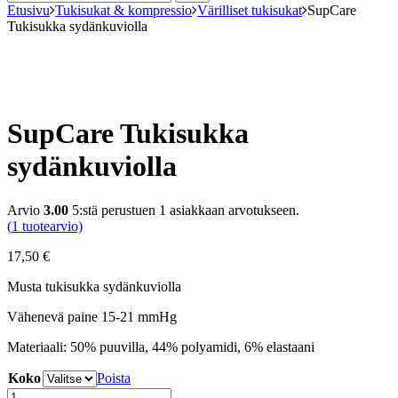
Etusivu
Tukisukat & kompressio
Värilliset tukisukat
SupCare
Tukisukka sydänkuviolla
SupCare Tukisukka
sydänkuviolla
Arvio
3.00
5:stä perustuen
1
asiakkaan arvotukseen.
(
1
tuotearvio)
17,50
€
Musta tukisukka sydänkuviolla
Vähenevä paine 15-21 mmHg
Materiaali: 50% puuvilla, 44% polyamidi, 6% elastaani
Koko
Poista
SupCare