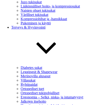
Juzo tukisukat
Lääkinnälliset hoito- ja kompressiosukat
Naisten ohuet tukisukat
Värilliset tukisukat
Kompressiohihat ja -hansikkaat
Pukeminen ja käyttö
Terveys & Hyvinvointi
Diabetes sukat
Leggingsit & Shapewear
Merinovilla alusasut
Villasukat
Ryhtipaidat
Ortopediset tuet
Ortopediset tukipohjalliset
Ergonomia – Selkä, niska- ja istumatyynyt
Jalkojen itsehoito