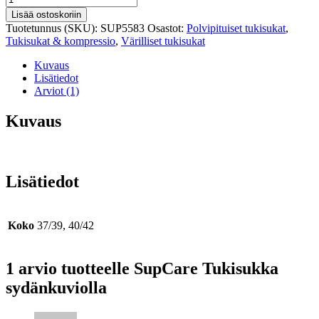
Tukisukka
Lisää ostoskoriin
sydänkuviolla
Tuotetunnus (SKU):
SUP5583
Osastot:
Polvipituiset tukisukat
,
määrä
Tukisukat & kompressio
,
Värilliset tukisukat
Kuvaus
Lisätiedot
Arviot (1)
Kuvaus
Lisätiedot
Koko
37/39, 40/42
1 arvio tuotteelle
SupCare Tukisukka
sydänkuviolla