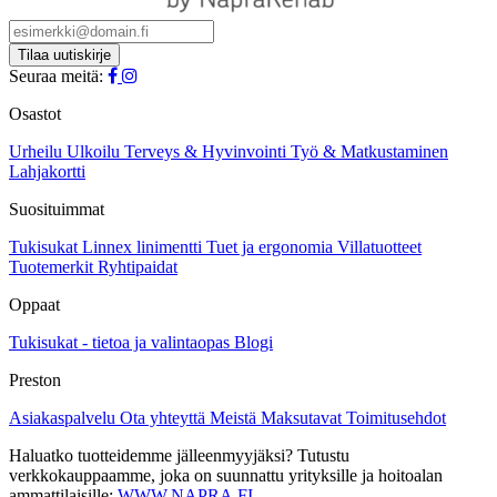
tehdä
valinnat
tuotteen
Seuraa meitä:
sivulla.
Osastot
Urheilu
Ulkoilu
Terveys & Hyvinvointi
Työ & Matkustaminen
Lahjakortti
Suosituimmat
Tukisukat
Linnex linimentti
Tuet ja ergonomia
Villatuotteet
Tuotemerkit
Ryhtipaidat
Oppaat
Tukisukat - tietoa ja valintaopas
Blogi
Preston
Asiakaspalvelu
Ota yhteyttä
Meistä
Maksutavat
Toimitusehdot
Haluatko tuotteidemme jälleenmyyjäksi? Tutustu
verkkokauppaamme, joka on suunnattu yrityksille ja hoitoalan
ammattilaisille:
WWW.NAPRA.FI