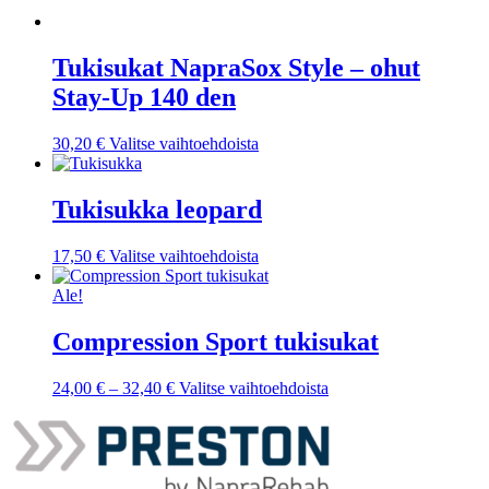
Tukisukat NapraSox Style – ohut
Stay-Up 140 den
Tällä
30,20
€
Valitse vaihtoehdoista
tuotteella
on
useampi
Tukisukka leopard
muunnelma.
Voit
Tällä
17,50
€
Valitse vaihtoehdoista
tehdä
tuotteella
valinnat
on
Ale!
tuotteen
useampi
sivulla.
muunnelma.
Compression Sport tukisukat
Voit
tehdä
Hintaluokka:
Tällä
24,00
€
–
32,40
€
Valitse vaihtoehdoista
valinnat
24,00 €
tuotteella
tuotteen
-
on
sivulla.
32,40 €
useampi
muunnelma.
Voit