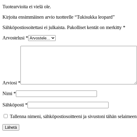
Tuotearvioita ei vielä ole.
Kirjoita ensimmäinen arvio tuotteelle “Tukisukka leopard”
Sähköpostiosoitettasi ei julkaista.
Pakolliset kentät on merkitty
*
Arvostelusi
*
Arviosi
*
Nimi
*
Sähköposti
*
Tallenna nimeni, sähköpostiosoitteeni ja sivustoni tähän selaimee
Lähetä