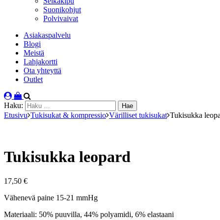
Selkäkipu
Suonikohjut
Polvivaivat
Asiakaspalvelu
Blogi
Meistä
Lahjakortti
Ota yhteyttä
Outlet
Haku:
Etusivu
Tukisukat & kompressio
Värilliset tukisukat
Tukisukka leop
Tukisukka leopard
17,50
€
Vähenevä paine 15-21 mmHg
Materiaali: 50% puuvilla, 44% polyamidi, 6% elastaani