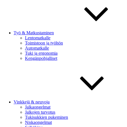
Työ & Matkustaminen
Lentomatkalle
Toimistoon ja työhön
Automatkalle
Tuki ja ergonomia
Kengänpohjalliset
Vinkkejä & neuvoja
Jalkaongelmat
Jalkojen turvotus
Tukisukkien pukeminen
Niskaongelmat