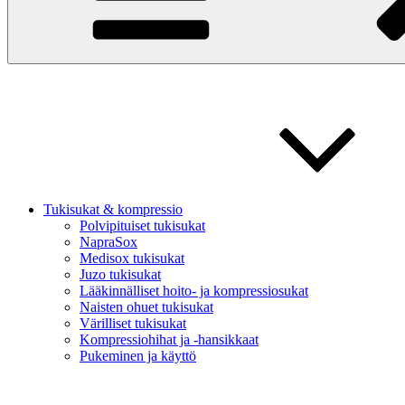
Tukisukat & kompressio
Polvipituiset tukisukat
NapraSox
Medisox tukisukat
Juzo tukisukat
Lääkinnälliset hoito- ja kompressiosukat
Naisten ohuet tukisukat
Värilliset tukisukat
Kompressiohihat ja -hansikkaat
Pukeminen ja käyttö