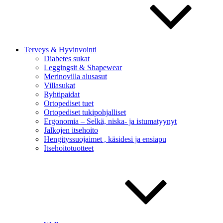
Terveys & Hyvinvointi
Diabetes sukat
Leggingsit & Shapewear
Merinovilla alusasut
Villasukat
Ryhtipaidat
Ortopediset tuet
Ortopediset tukipohjalliset
Ergonomia – Selkä, niska- ja istumatyynyt
Jalkojen itsehoito
Hengityssuojaimet , käsidesi ja ensiapu
Itsehoitotuotteet