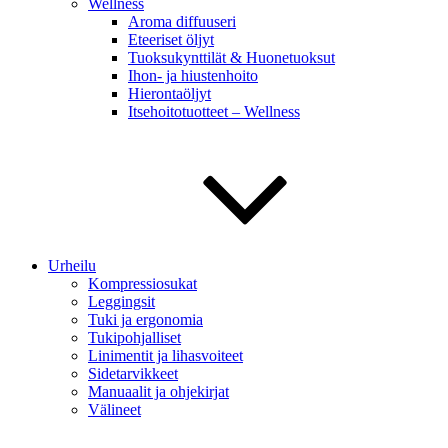
Wellness
Aroma diffuuseri
Eteeriset öljyt
Tuoksukynttilät & Huonetuoksut
Ihon- ja hiustenhoito
Hierontaöljyt
Itsehoitotuotteet – Wellness
Urheilu
Kompressiosukat
Leggingsit
Tuki ja ergonomia
Tukipohjalliset
Linimentit ja lihasvoiteet
Sidetarvikkeet
Manuaalit ja ohjekirjat
Välineet